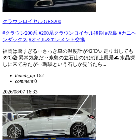
クラウンロイヤル GRS200
#クラウン200系
#200系クラウンロイヤル後期
#糸島
#カニヘ
ンダックス
#オイル&エレメント交換
福岡は暑すぎる‥さっき車の温度計が42℃💦 走り出しても
39℃😱 異常気象だ‥糸島の立石山のほぼ頂上風景🌊 水晶探
しに来てみたが‥瑪瑙という石しか見当たら...
thumb_up
162
comment
0
2026/08/07 16:33