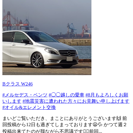
Bクラス W246
#メルセデス・ベンツ
#◯◯越しの愛車
#8月もよろしくお願
いします
#地震災害に遭われた方々にお見舞い申し上げます
#オイル&エレメント交換
まいどご覧いただき、まことにありがとうございます🙌 前
回投稿から12日も過ぎてしまっております😦💦 かつて週２
投稿出来てたのが我ながら不思議です😵‍💫前回...