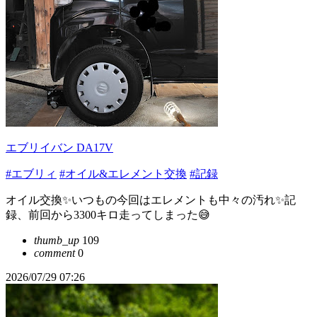
エブリイバン DA17V
#エブリィ
#オイル&エレメント交換
#記録
オイル交換✨いつもの今回はエレメントも中々の汚れ✨記
録、前回から3300キロ走ってしまった😅
thumb_up
109
comment
0
2026/07/29 07:26