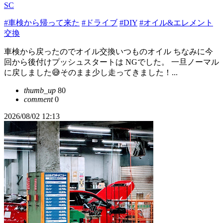
SC
#車検から帰って来た
#ドライブ
#DIY
#オイル&エレメント
交換
車検から戻ったのでオイル交換いつものオイル ちなみに今
回から後付けプッシュスタートは NGでした。 一旦ノーマル
に戻しました😅そのまま少し走ってきました！...
thumb_up
80
comment
0
2026/08/02 12:13