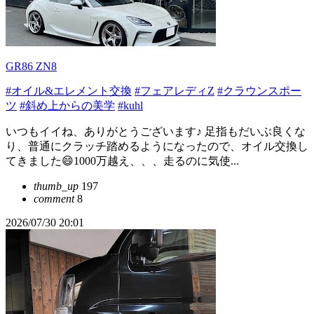
GR86 ZN8
#オイル&エレメント交換
#フェアレディZ
#クラウンスポー
ツ
#斜め上からの美学
#kuhl
いつもイイね、ありがとうございます♪ 足指もだいぶ良くな
り、普通にクラッチ踏めるようになったので、オイル交換し
てきました😄1000万越え、、、走るのに気使...
thumb_up
197
comment
8
2026/07/30 20:01