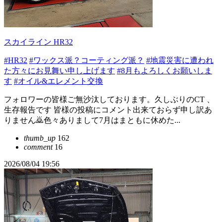
スカイライン HR32
#HR32
#ワックス派？コーティング派？
#地震災害に遭われ
た方々にお見舞い申し上げます
#8月もよろしくお願いしま
す
#オイル&エレメント交換
フォロワーの皆様ご無沙汰しております。久しぶりのCT 、
生存報告です 皆様の投稿にコメント出来ておらず申し訳あ
りません🙇色々ありまして7月はまともに休めた...
thumb_up
162
comment
16
2026/08/04 19:56