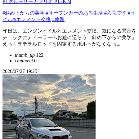
PTクルーザーカブリオ PT2K24
#斜め下からの美学
#オープンカーのある生活
#入院です
#オ
イル&エレメント交換
#修理
昨日は、エンジンオイルとエレメント交換、気になる異音を
チェックにディーラーへお題に逆らう「斜め下からの美学」
えっ！ラテラルロッドを固定するボルトがなくなっ...
thumb_up
122
comment
0
2026/07/27 19:25