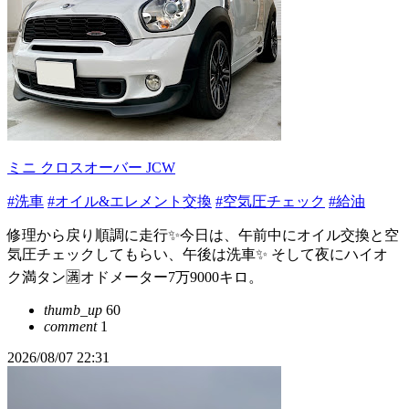
ミニ クロスオーバー JCW
#洗車
#オイル&エレメント交換
#空気圧チェック
#給油
修理から戻り順調に走行✨今日は、午前中にオイル交換と空
気圧チェックしてもらい、午後は洗車✨ そして夜にハイオ
ク満タン🈵オドメーター7万9000キロ。
thumb_up
60
comment
1
2026/08/07 22:31