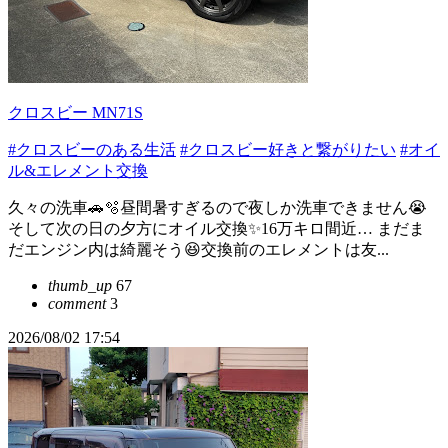
クロスビー MN71S
#クロスビーのある生活
#クロスビー好きと繋がりたい
#オイ
ル&エレメント交換
久々の洗車🚗🫧昼間暑すぎるので夜しか洗車できません😭
そして次の日の夕方にオイル交換✨16万キロ間近… まだま
だエンジン内は綺麗そう😆交換前のエレメントは友...
thumb_up
67
comment
3
2026/08/02 17:54