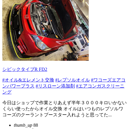
シビックタイプR FD2
#オイル&エレメント交換
#レプソルオイル
#ワコーズエアコ
ンパワープラス
#リスローン添加剤
#エアコンガスクリーニ
ング
今日はショップで作業とりあえず半年３０００キロいかない
くらい使ったからオイル交換 オイルはいつものレプソルワ
コーズのクーラントブースター入れようと思ってた...
thumb_up
88