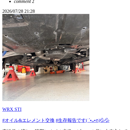
comment
2
2026/07/28 21:28
WRX STI
#オイル&エレメント交換
#生存報告です( ´•ᴗ•ก)💦💦