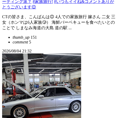
ーティング派？
#家族旅行!
#いつもイイね&コメントありが
とうございます😊
CTの皆さま、こんばんは😊 4人での家族旅行 嫁さん 二女 三
女（ホンマは6人家族🥲） 海鮮バーベキューを食べたいとの
ことで しまなみ海道の大島 道の駅 ...
thumb_up
151
comment
5
2026/08/04 21:32