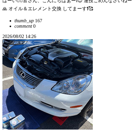
はーい🙋‍♂️皆さん、こんにちはぁー❗️😍 連投ごめんなさいねー
🙏 オイル＆エレメント交換 してまーす❗️🥰
thumb_up
167
comment
0
2026/08/02 14:26