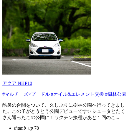
アクア NHP10
#マルチーズ×プードル
#オイル&エレメント交換
#樹林公園
酷暑の合間をついて、久しぶりに樹林公園へ行ってきまし
た。この子がとうとう公園デビューです✨ シュータとたく
さん通ったこの公園に！ワクチン接種があと１回のこ...
thumb_up
78