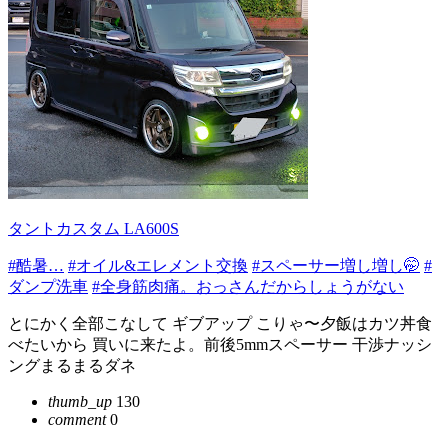
タントカスタム LA600S
#酷暑…
#オイル&エレメント交換
#スペーサー増し増し🤭
#
ダンプ洗車
#全身筋肉痛。おっさんだからしょうがない
とにかく全部こなして ギブアップ こりゃ〜夕飯はカツ丼食
べたいから 買いに来たよ。前後5mmスペーサー 干渉ナッシ
ングまるまるダネ
thumb_up
130
comment
0