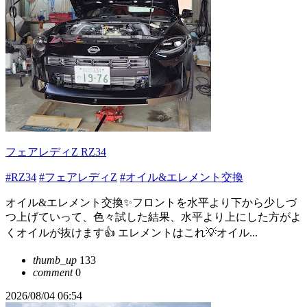
フェアレディZ RZ34
#RZ34
#フェアレディZ
#オイル&エレメント交換
オイル&エレメント交換✨フロントを水平より下から少しづ
つ上げていって、色々試した結果、水平より上にした方がよ
くオイルが抜けます👍 エレメントはこれ💡オイル...
thumb_up
133
comment
0
2026/08/04 06:54