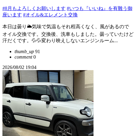
#8月もよろしくお願いします
#いつも『いいね』を有難う御
座います
#オイル&エレメント交換
本日は曇り🌥️気味で気温もそれ程高くなく、風があるので
オイル交換です。交換後、洗車もしました。曇っていたけど
汗だくです。💦💦変わり映えしないエンジンルーム...
thumb_up
91
comment
0
2026/08/02 19:04