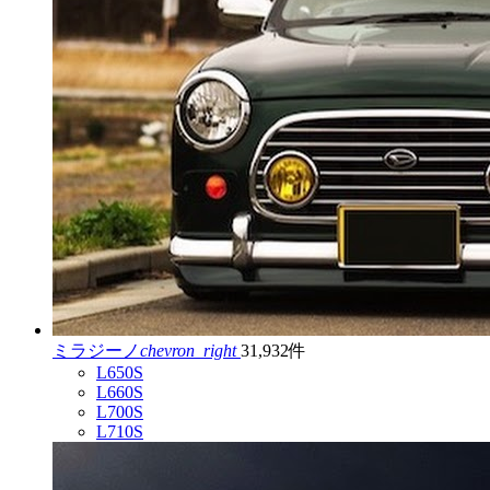
ミラジーノ
chevron_right
31,932件
L650S
L660S
L700S
L710S