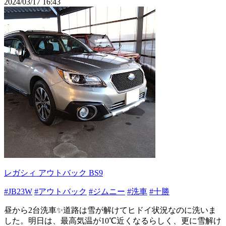
2024/03/17 16:43
レガシィ アウトバック BS9
#JB23W
#アウトバック
#ジムニー
#洗車
#十勝
昼から2台洗車✨道路は雪が解けてヒドイ状況なのに洗いま
した。明日は、最高気温が10℃近くなるらしく、更に雪解け