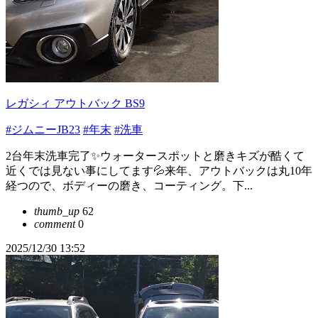
レガシィ アウトバック BS9
#ジムニーJB23
#年末
#洗車
2台年末洗車完了✨️ウォータースポットと磨きキズが酷くて
近くでは見ない事にしてます💦来年、アウトバックは丸10年
経つので、ボディーの磨き、コーティング。下...
thumb_up
62
comment
0
2025/12/30 13:52