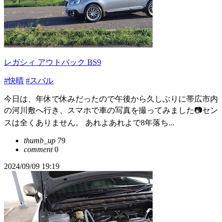
レガシィ アウトバック BS9
#快晴
#スバル
今日は、年休で休みだったので午後から久しぶりに帯広市内
の河川敷へ行き、スマホで車の写真を撮ってみました📷️セン
スは全くありません。 あれよあれよで8年落ち...
thumb_up
79
comment
0
2024/09/09 19:19