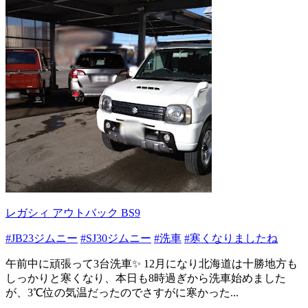
レガシィ アウトバック BS9
#JB23ジムニー
#SJ30ジムニー
#洗車
#寒くなりましたね
午前中に頑張って3台洗車✨️ 12月になり北海道は十勝地方も
しっかりと寒くなり、本日も8時過ぎから洗車始めました
が、3℃位の気温だったのでさすがに寒かった...