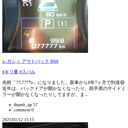
レガシィ アウトバック BS9
#キリ番
#スバル
先程「77,777㌔」になりました。新車から8年7ヶ月で到達😄
近年は、バックドアが開かなくなったり、助手席のサイドミ
ラーが開かなくなったりしてますが、ま...
thumb_up
57
comment
0
2025/01/12 11:15