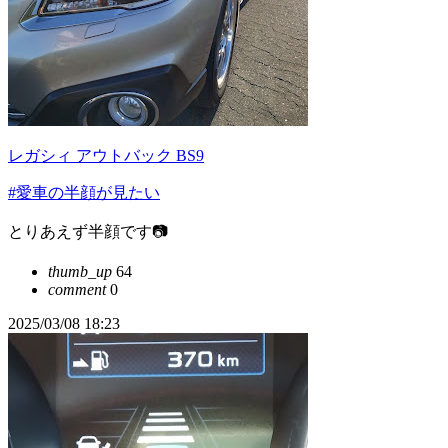
レガシィ アウトバック BS9
#愛車の半顔が見たい
とりあえず半顔です📷️
thumb_up
64
comment
0
2025/03/08 18:23