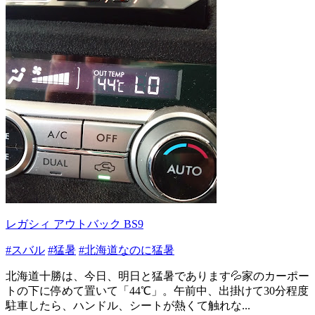
レガシィ アウトバック BS9
#スバル
#猛暑
#北海道なのに猛暑
北海道十勝は、今日、明日と猛暑であります💦家のカーポー
トの下に停めて置いて「44℃」。午前中、出掛けて30分程度
駐車したら、ハンドル、シートが熱くて触れな...