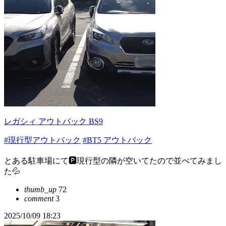
レガシィ アウトバック BS9
#現行型アウトバック
#BT5 アウトバック
とある駐車場にて🅿️現行型の隣が空いてたので並べてみまし
た💦
thumb_up
72
comment
3
2025/10/09 18:23