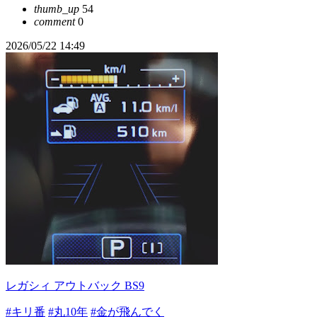
thumb_up
54
comment
0
2026/05/22 14:49
レガシィ アウトバック BS9
#キリ番
#丸10年
#金が飛んでく