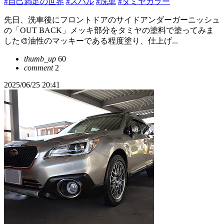
#自己満足の世界
#スバル
#洗車
#タミヤカラー
先日、洗車後にフロントドアのサイドアンダーガーニッシュ
の「OUT BACK」メッキ部分をタミヤの塗料で塗ってみま
した🎨油性のマッキーである程度塗り、仕上げ...
thumb_up
60
comment
2
2025/06/25 20:41