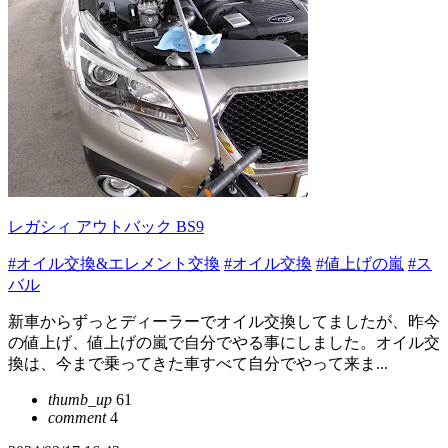
レガシィ アウトバック BS9
#オイル交換&エレメント交換
#オイル交換
#値上げの嵐
#ス
バル
新車からずっとディーラーでオイル交換してましたが、昨今
の値上げ、値上げの嵐で自分でやる事にしました。オイル交
換は、今まで乗ってきた車すべて自分でやって来ま...
thumb_up
61
comment
4