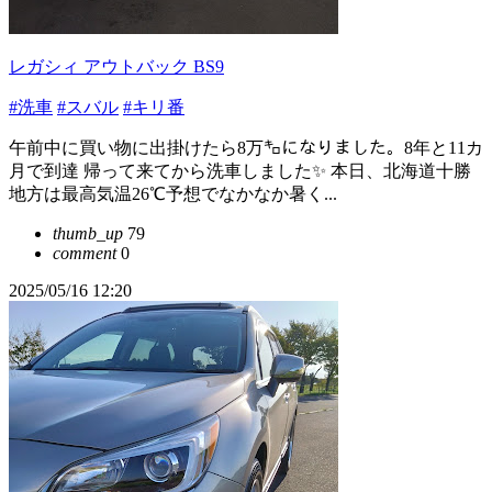
レガシィ アウトバック BS9
#洗車
#スバル
#キリ番
午前中に買い物に出掛けたら8万㌔になりました。8年と11カ
月で到達 帰って来てから洗車しました✨️ 本日、北海道十勝
地方は最高気温26℃予想でなかなか暑く...
thumb_up
79
comment
0
2025/05/16 12:20