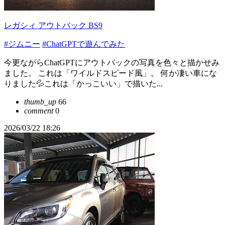
レガシィ アウトバック BS9
#ジムニー
#ChatGPTで遊んでみた
今更ながらChatGPTにアウトバックの写真を色々と描かせみ
ました。 これは「ワイルドスピード風」。 何か凄い車にな
りました💦これは「かっこいい」で描いた...
thumb_up
66
comment
0
2026/03/22 18:26