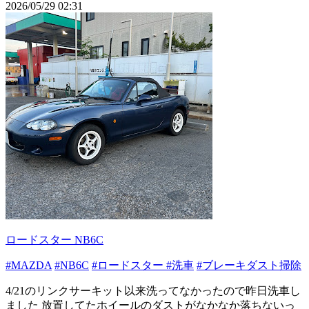
2026/05/29 02:31
ロードスター NB6C
#MAZDA
#NB6C
#ロードスター
#洗車
#ブレーキダスト掃除
4/21のリンクサーキット以来洗ってなかったので昨日洗車し
ました 放置してたホイールのダストがなかなか落ちないっ