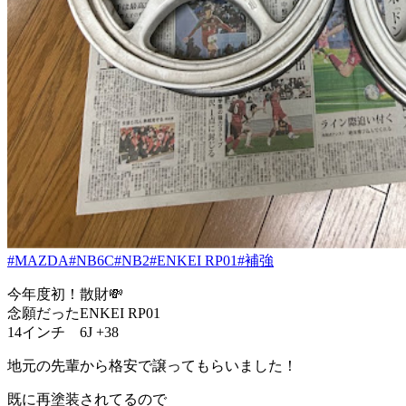
#MAZDA
#NB6C
#NB2
#ENKEI RP01
#補強
今年度初！散財💸
念願だったENKEI RP01
14インチ 6J +38
地元の先輩から格安で譲ってもらいました！
既に再塗装されてるので