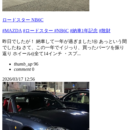
ロードスター NB6C
#MAZDA
#ロードスター
#NB6C
#納車1年記念
#散財
昨日でしたが！ 納車して一年が過ぎました!㊗️ あっという間
でしたね さて、この一年でイジっり、買ったパーツを振り
返り ホイール((全て14インチ ・スプ...
thumb_up
96
comment
0
2026/03/17 12:56