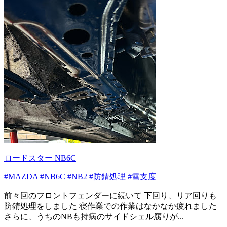
ロードスター NB6C
#MAZDA
#NB6C
#NB2
#防錆処理
#雪支度
前々回のフロントフェンダーに続いて 下回り、リア回りも
防錆処理をしました 寝作業での作業はなかなか疲れました
さらに、うちのNBも持病のサイドシェル腐りが...