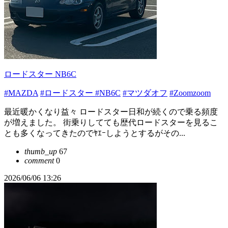
ロードスター NB6C
#MAZDA
#ロードスター
#NB6C
#マツダオフ
#Zoomzoom
最近暖かくなり益々 ロードスター日和が続くので乗る頻度
が増えました。 街乗りしてても歴代ロードスターを見るこ
とも多くなってきたのでﾔｴｰしようとするがその...
thumb_up
67
comment
0
2026/06/06 13:26