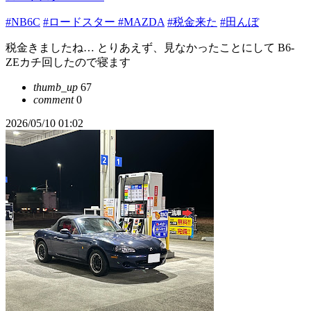
#NB6C
#ロードスター
#MAZDA
#税金来た
#田んぼ
税金きましたね… とりあえず、見なかったことにして B6-
ZEカチ回したので寝ます
thumb_up
67
comment
0
2026/05/10 01:02