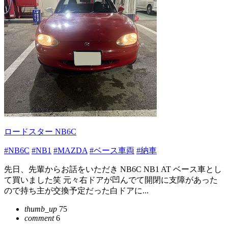
ロードスター NB6C
#NB6C
#NB1
#MAZDA
#ベース車両
#納車
先日、先輩からお話をいただき NB6C NB1 AT ベース車とし
て買いました笑 元々右ドアが凹んでて開閉に支障があった
ので持ち主が交換予定だった白ドアに...
thumb_up
75
comment
6