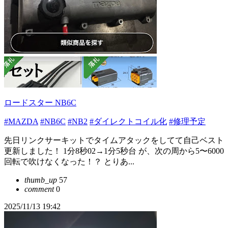
ロードスター NB6C
#MAZDA
#NB6C
#NB2
#ダイレクトコイル化
#修理予定
先日リンクサーキットでタイムアタックをしてて自己ベスト
更新しました！ 1分8秒02→1分5秒台 が、次の周から5〜6000
回転で吹けなくなった！？ とりあ...
thumb_up
57
comment
0
2025/11/13 19:42