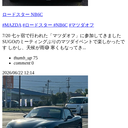
ロードスター NB6C
#MAZDA
#ロードスター
#NB6C
#マツダオフ
7/20 七ヶ宿で行われた「マツダオフ」に参加してきました
SUGOのミーティングぶりのマツダイベントで楽しかったで
す しかし、天候が雨😅 寒くもなってき...
thumb_up
75
comment
0
2026/06/22 12:14