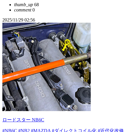
thumb_up
68
comment
0
2025/11/29 02:56
ロードスター NB6C
#NB6C
#NB2
#MAZDA
#ダイレクトコイル化
#近代化改修