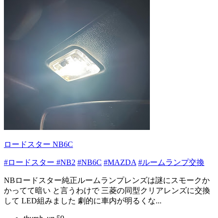
ロードスター NB6C
#ロードスター
#NB2
#NB6C
#MAZDA
#ルームランプ交換
NBロードスター純正ルームランプレンズは謎にスモークか
かってて暗い と言うわけで 三菱の同型クリアレンズに交換
して LED組みました 劇的に車内が明るくな...