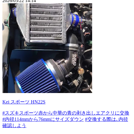
2026/03/22 14:14
Kei スポーツ HN22S
#スズキスポーツ赤から中華の青の剥き出しエアクリに交換
#内径114mmから76mmにサイズダウン
#交換する際は､内径
確認しよう