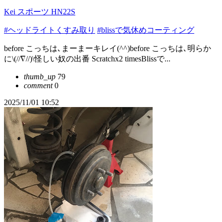
Kei スポーツ HN22S
#ヘッドライトくすみ取り
#blissで気休めコーティング
before こっちは､まーまーキレイ(^^)before こっちは､明らか
に\(//∇//)\怪しい奴の出番 Scratchx2 timesBlissで...
thumb_up
79
comment
0
2025/11/01 10:52