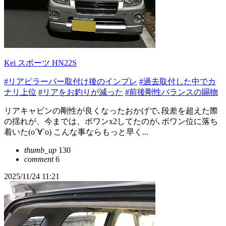
Kei スポーツ HN22S
#リアピラーバー取付け後のインプレ
#過去取付した中でカ
ナリ上位
#リアをお釣りが減った
#前後剛性バランスの賜物
リアキャビンの剛性が良くなったおかげで､段差を超えた際
の揺れが、今までは、ポワンx2してたのが､ボワン位に落ち
着いた(о´∀`о) こんな事ならもっと早く...
thumb_up
130
comment
6
2025/11/24 11:21