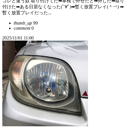
コレと違う奴 取り付けてた➡︎車検で外せだと➡︎外した➡︎取り
付けた➡︎ある日居なくなった(ﾟ∀ﾟ)➡︎暫く放置プレイ(＾ｰ^) ➡︎
暫く放置プレイだった...
thumb_up
99
comment
0
2025/11/01 11:00