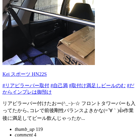
Kei スポーツ HN22S
#リアピラーバー取付
#自己満
#取付け満足しビールのむ
#だ
からインプレは御預け
リアピラーバー付けたおー(^_−)−☆ フロントタワーバーも入
ってたから､コレで前後剛性バランスよきかな(=´∀｀)👍作業
後に満足してビール飲んじゃったか...
thumb_up
119
comment
4