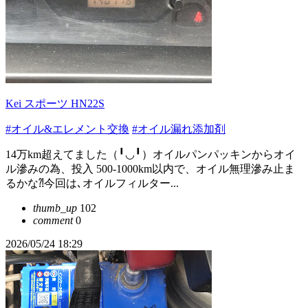
Kei スポーツ HN22S
#オイル&エレメント交換
#オイル漏れ添加剤
14万km超えてました（╹◡╹）オイルパンパッキンからオイ
ル滲みの為、投入 500-1000km以内で、オイル無理滲み止ま
るかな⁈今回は､オイルフィルター...
thumb_up
102
comment
0
2026/05/24 18:29