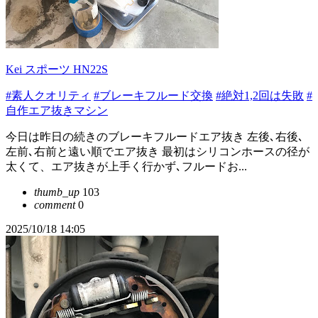
Kei スポーツ HN22S
#素人クオリティ
#ブレーキフルード交換
#絶対1,2回は失敗
#
自作エア抜きマシン
今日は昨日の続きのブレーキフルードエア抜き 左後､右後､
左前､右前と遠い順でエア抜き 最初はシリコンホースの径が
太くて、エア抜きが上手く行かず､フルードお...
thumb_up
103
comment
0
2025/10/18 14:05