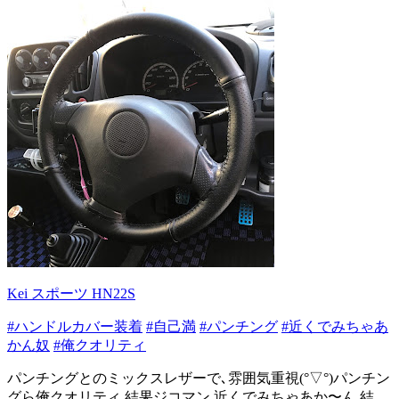
Kei スポーツ HN22S
#ハンドルカバー装着
#自己満
#パンチング
#近くでみちゃあ
かん奴
#俺クオリティ
パンチングとのミックスレザーで､雰囲気重視(°▽°)パンチン
グら俺クオリティ 結果ジコマン 近くでみちゃあか〜ん 結