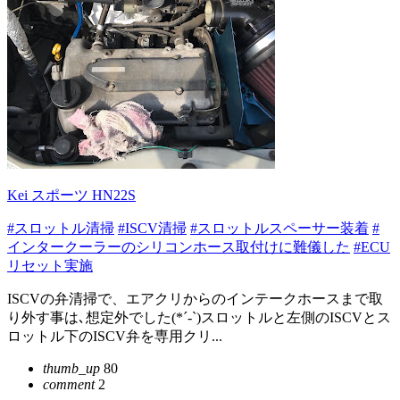
Kei スポーツ HN22S
#スロットル清掃
#ISCV清掃
#スロットルスペーサー装着
#
インタークーラーのシリコンホース取付けに難儀した
#ECU
リセット実施
ISCVの弁清掃で、エアクリからのインテークホースまで取
り外す事は､想定外でした(*´-`)スロットルと左側のISCVとス
ロットル下のISCV弁を専用クリ...
thumb_up
80
comment
2