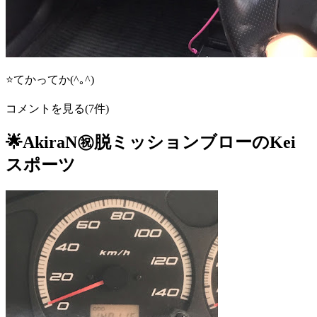
⭐️てかってか(^｡^)
コメントを見る(7件)
🌟AkiraN㊗️脱ミッションブローのKei
スポーツ