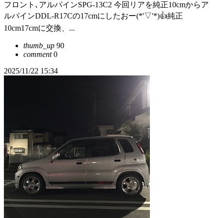
フロント､アルパインSPG-13C2 今回リアを純正10cmからア
ルパインDDL-R17Cの17cmにしたおー(*'▽'*)👍純正
10cm17cmに交換、...
thumb_up
90
comment
0
2025/11/22 15:34