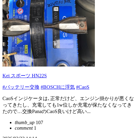
Kei スポーツ HN22S
#バッテリー交換
#BOSCHに浮気
#CaoS
CaoSインジケータは､正常だけど、エンジン掛かりが悪くな
ってきたし、充電しても1w位しか充電が保たなくなってき
たので…交換PanaのCaoS良いけど高い...
thumb_up
107
comment
1