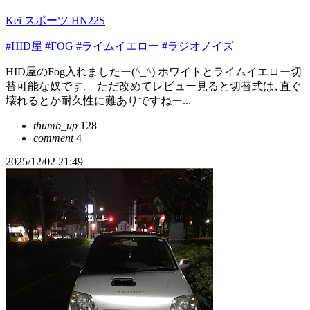
Kei スポーツ HN22S
#HID屋
#FOG
#ライムイエロー
#ラジオノイズ
HID屋のFog入れましたー(^_^) ホワイトとライムイエロー切
替可能な奴です。 ただ改めてレビュー見ると切替式は､直ぐ
壊れるとか耐久性に難ありですねー...
thumb_up
128
comment
4
2025/12/02 21:49