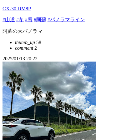
CX-30 DM8P
#山道
#冬
#雪
#阿蘇
#パノラマライン
阿蘇の大パノラマ
thumb_up
58
comment
2
2025/01/13 20:22