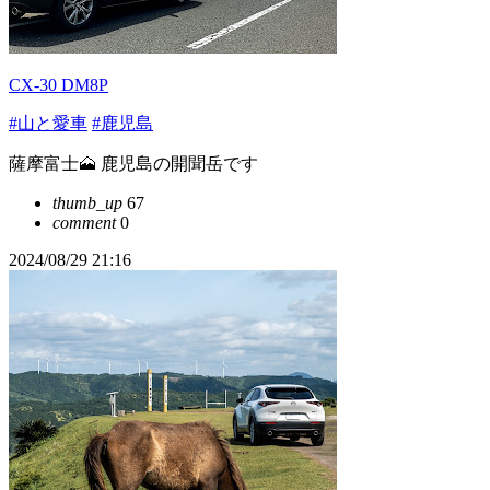
CX-30 DM8P
#山と愛車
#鹿児島
薩摩富士🗻 鹿児島の開聞岳です
thumb_up
67
comment
0
2024/08/29 21:16