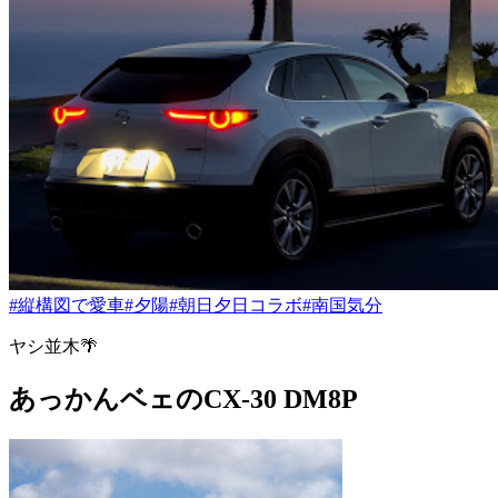
#縦構図で愛車
#夕陽
#朝日夕日コラボ
#南国気分
ヤシ並木🌴
あっかんベェのCX-30 DM8P