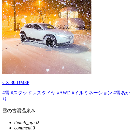
CX-30 DM8P
#雪
#スタッドレスタイヤ
#AWD
#イルミネーション
#雪あか
り
雪の古湯温泉♨️
thumb_up
62
comment
0