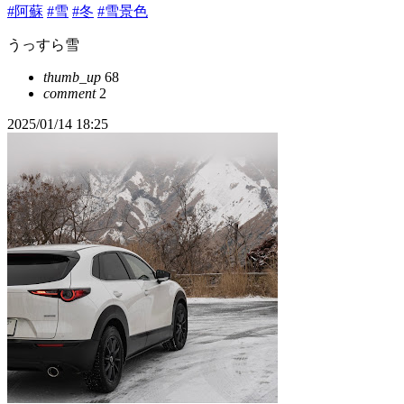
#阿蘇
#雪
#冬
#雪景色
うっすら雪
thumb_up
68
comment
2
2025/01/14 18:25