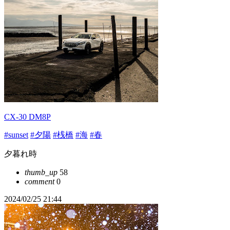
CX-30 DM8P
#sunset
#夕陽
#桟橋
#海
#春
夕暮れ時
thumb_up
58
comment
0
2024/02/25 21:44