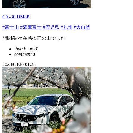
CX-30 DM8P
#富士山
#薩摩富士
#鹿児島
#九州
#大自然
開聞岳 存在感抜群の山でした
thumb_up
81
comment
0
2023/08/30 01:28