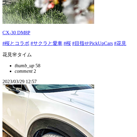
CX-30 DM8P
#桜とコラボ
#サクラと愛車
#桜
#目指せPickUpCars
#花見
花見🌸タイム
thumb_up
58
comment
2
2023/03/29 12:57