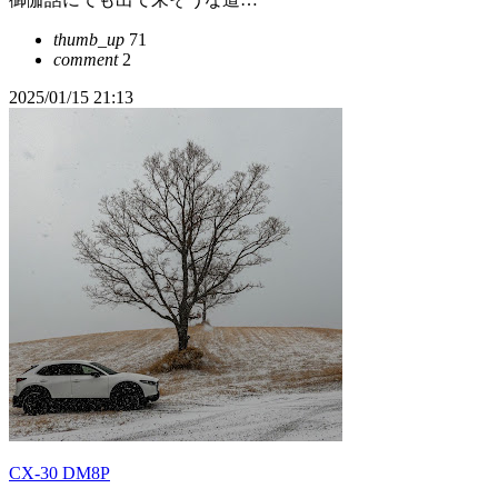
thumb_up
71
comment
2
2025/01/15 21:13
CX-30 DM8P