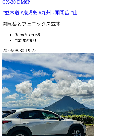
CX-30 DM8P
#並木道
#鹿児島
#九州
#開聞岳
#山
開聞岳とフェニックス並木
thumb_up
68
comment
0
2023/08/30 19:22