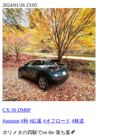
2024/01/26 23:05
CX-30 DM8P
#autumn
#秋
#紅葉
#オフロード
#林道
ポリメタの四駆でon the 落ち葉🍂