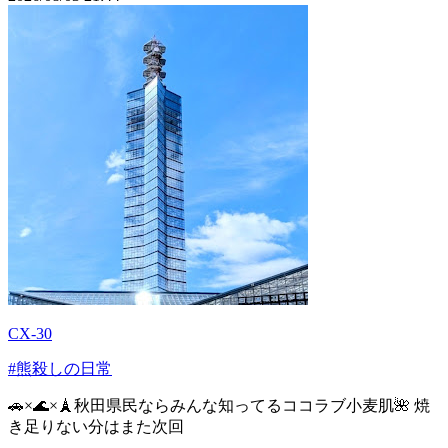
CX-30
#熊殺しの日常
🚗×🌊×🗼秋田県民ならみんな知ってるココラブ小麦肌🌺 焼
き足りない分はまた次回