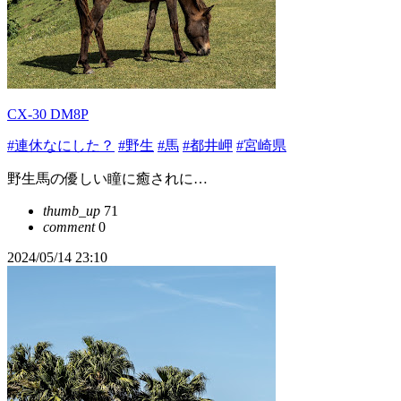
CX-30 DM8P
#連休なにした？
#野生
#馬
#都井岬
#宮崎県
野生馬の優しい瞳に癒されに…
thumb_up
71
comment
0
2024/05/14 23:10