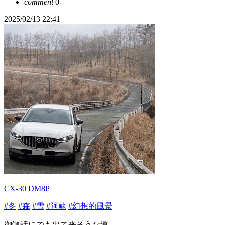
comment
0
2025/02/13 22:41
CX-30 DM8P
#冬
#森
#雪
#阿蘇
#幻想的風景
御伽話にでも出て来そうな道…