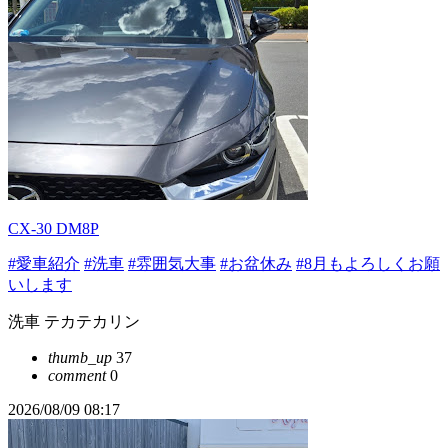
CX-30 DM8P
#愛車紹介
#洗車
#雰囲気大事
#お盆休み
#8月もよろしくお願
いします
洗車 テカテカリン
thumb_up
37
comment
0
2026/08/09 08:17