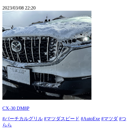
2023/03/08 22:20
CX-30 DM8P
#バーチカルグリル
#マツダスピード
#AutoExe
#マツダ
#つ
らら