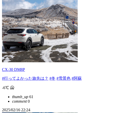
CX-30 DM8P
#行ってよかった旅先は？
#冬
#雪景色
#阿蘇
-6℃ 🥶
thumb_up
61
comment
0
2025/02/16 22:24