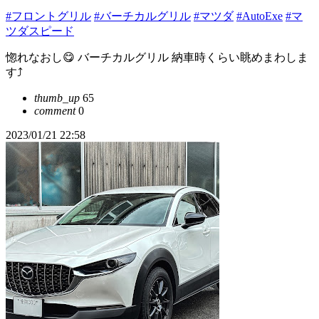
#フロントグリル
#バーチカルグリル
#マツダ
#AutoExe
#マ
ツダスピード
惚れなおし😋 バーチカルグリル 納車時くらい眺めまわしま
す⤴︎
thumb_up
65
comment
0
2023/01/21 22:58