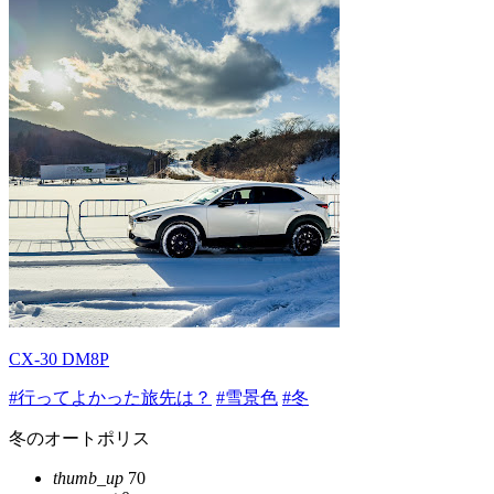
CX-30 DM8P
#行ってよかった旅先は？
#雪景色
#冬
冬のオートポリス
thumb_up
70