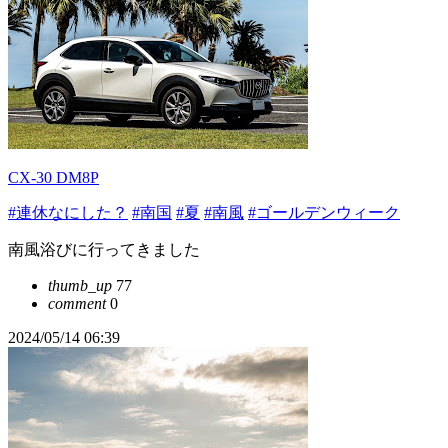
CX-30 DM8P
#連休なにした？
#南国
#夏
#南風
#ゴールデンウィーク
南風浴びに行ってきました
thumb_up
77
comment
0
2024/05/14 06:39