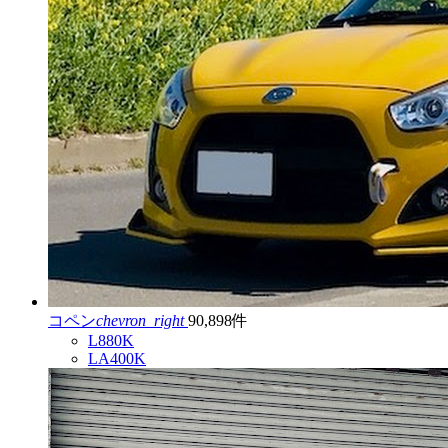
コペン
chevron_right
90,898件
L880K
LA400K