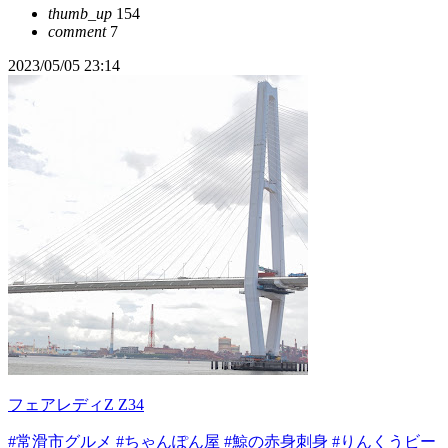
thumb_up
154
comment
7
2023/05/05 23:14
フェアレディZ Z34
#常滑市グルメ
#ちゃんぽん屋
#鯨の赤身刺身
#りんくうビー