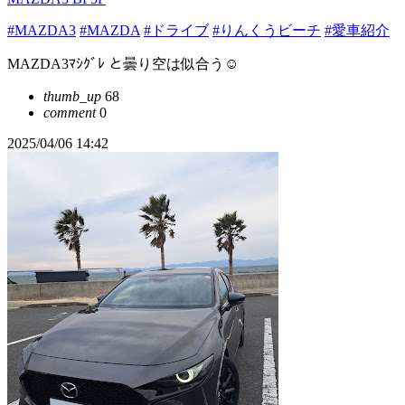
#MAZDA3
#MAZDA
#ドライブ
#りんくうビーチ
#愛車紹介
MAZDA3ﾏｼｸﾞﾚ と曇り空は似合う☺️
thumb_up
68
comment
0
2025/04/06 14:42