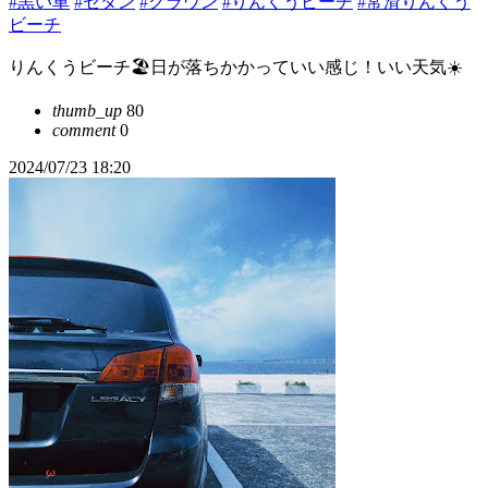
#黒い車
#セダン
#クラウン
#りんくうビーチ
#常滑りんくう
ビーチ
りんくうビーチ🏖️日が落ちかかっていい感じ！いい天気☀️
thumb_up
80
comment
0
2024/07/23 18:20