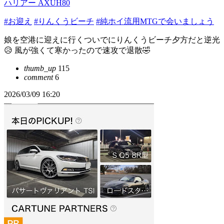
ハリアー AXUH80
#お迎え
#りんくうビーチ
#純ホイ流用MTGで会いましょう
娘を空港に迎えに行くついでにりんくうビーチ夕方だと逆光
😥 風が強くて寒かったので速攻で退散🤣
thumb_up
115
comment
6
2026/03/09 16:20