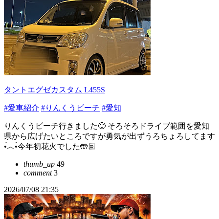
タントエグゼカスタム L455S
#愛車紹介
#りんくうビーチ
#愛知
りんくうビーチ行きました🙂 そろそろドライブ範囲を愛知
県から広げたいところですが勇気が出ずうろちょろしてます
•́︿•̀今年初花火でした🤲🏻
thumb_up
49
comment
3
2026/07/08 21:35