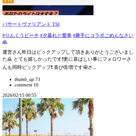
パサートヴァリアント TSI
#りんくうビーチ
#夕暮れと愛車
#勝手にコラボごめんなさい
🙏
運営さん昨日はピックアップして頂きありがとうございまし
た🙇 とても嬉しかったです❗️更に喜ばしい事にフォロワーさ
んも同時ピックアップ❗️ 喜び倍増です🤩さ...
thumb_up
73
comment
10
2026/02/15 00:55