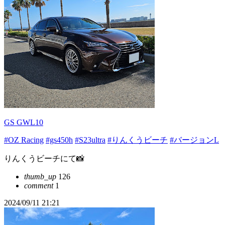
GS GWL10
#OZ Racing
#gs450h
#S23ultra
#りんくうビーチ
#バージョンL
りんくうビーチにて📸
thumb_up
126
comment
1
2024/09/11 21:21