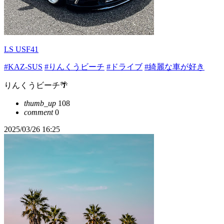
LS USF41
#KAZ-SUS
#りんくうビーチ
#ドライブ
#綺麗な車が好き
りんくうビーチ🌴
thumb_up
108
comment
0
2025/03/26 16:25