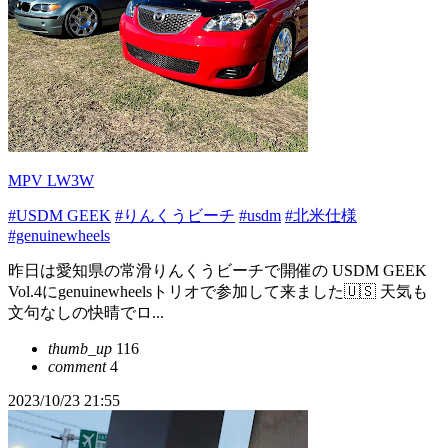
MPV LW3W
#USDM GEEK
#りんくうビーチ
#usdm
#北米仕様
#genuinewheels
昨日は愛知県の常滑りんくうビーチで開催の USDM GEEK
Vol.4にgenuinewheelsトリオで参加して来ました🇺🇸 天気も
文句なしの快晴でロ...
thumb_up
116
comment
4
2023/10/23 21:55