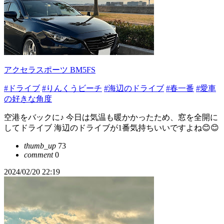
アクセラスポーツ BM5FS
#ドライブ
#りんくうビーチ
#海辺のドライブ
#春一番
#愛車
の好きな角度
空港をバックに♪ 今日は気温も暖かかったため、窓を全開に
してドライブ 海辺のドライブが1番気持ちいいですよね😊😊
thumb_up
73
comment
0
2024/02/20 22:19