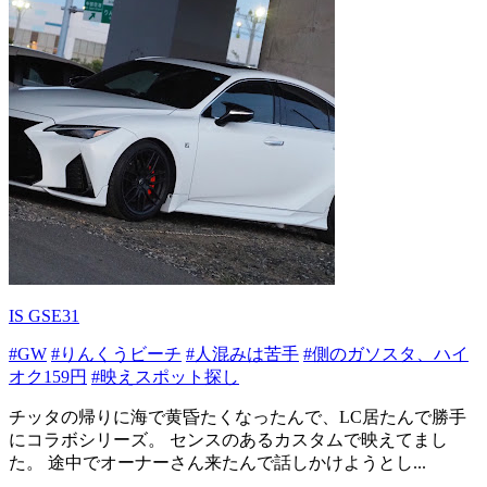
IS GSE31
#GW
#りんくうビーチ
#人混みは苦手
#側のガソスタ、ハイ
オク159円
#映えスポット探し
チッタの帰りに海で黄昏たくなったんで、LC居たんで勝手
にコラボシリーズ。 センスのあるカスタムで映えてまし
た。 途中でオーナーさん来たんで話しかけようとし...