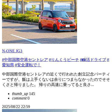
N-ONE JG3
#中部国際空港セントレア
#りんくうビーチ
#📸活ドライブ
#
愛知県
#安全運転で！
中部国際空港セントレアの近くで行われた創立記念パーティ
ーですが、飯は上手くないは余りにつまらなかったのでそそ
くさと帰りました。 帰りの高速に乗ってると良さ...
thumb_up
145
comment
0
2025/08/22 22:59