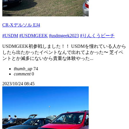
CR-Xデルソル EJ4
#USDM
#USDMGEEK
#usdmgeek2023
#りんくうビーチ
USDMGEEK初参戦しました！！ USDMを憧れている人から
したら出たかったイベントなんで出れてよかった〜 芝イベ
ントとか滅多にないから貴重な体験やった...
thumb_up
74
comment
0
2023/10/24 08:45