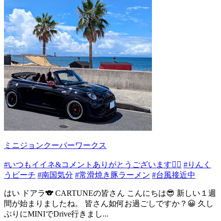
ミニジョンクーパーワークス
#いつもイイネ&コメントありがとうございます🙇‍♂️
#りんく
うビーチ
#南国気分
#常滑焼き豚ラーメン
#台風接近中
はい ドアラ🐨 CARTUNEの皆さん こんにちは😎 新しい１週
間が始まりましたね。 皆さん如何お過ごしですか？😀 久し
ぶりにMINIでDrive行きまし...