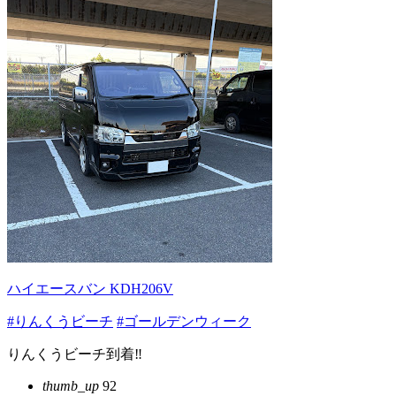
ハイエースバン KDH206V
#りんくうビーチ
#ゴールデンウィーク
りんくうビーチ到着‼️
thumb_up
92