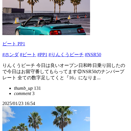
ビート PP1
#ホンダ
#ビート
#PP1
#りんくうビーチ
#NSR50
りんくうビーチ 今日は良いオープン日和昨日乗り回したの
で今日はお留守番してもらってます😌NSR50のナンバープ
レート 全ての数字足してくと『16』になりま...
thumb_up
131
comment
3
2025/01/23 16:54