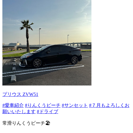
プリウス ZVW51
#愛車紹介
#りんくうビーチ
#サンセット
#７月もよろしくお
願いいたします
#ドライブ
常滑りんくうビーチ🏖️