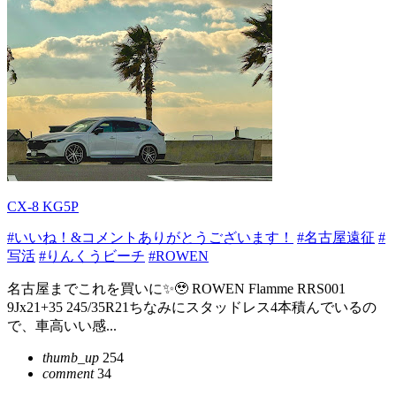
CX-8 KG5P
#いいね！&コメントありがとうございます！
#名古屋遠征
#
写活
#りんくうビーチ
#ROWEN
名古屋までこれを買いに✨🥹 ROWEN Flamme RRS001
9Jx21+35 245/35R21ちなみにスタッドレス4本積んでいるの
で、車高いい感...
thumb_up
254
comment
34