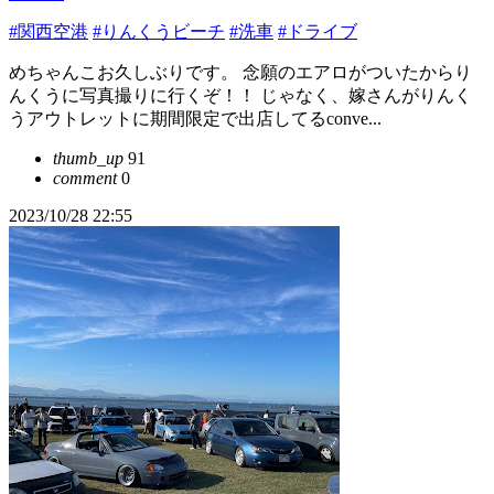
#関西空港
#りんくうビーチ
#洗車
#ドライブ
めちゃんこお久しぶりです。 念願のエアロがついたからり
んくうに写真撮りに行くぞ！！ じゃなく、嫁さんがりんく
うアウトレットに期間限定で出店してるconve...
thumb_up
91
comment
0
2023/10/28 22:55