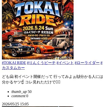
#TOKAI RIDE
#りんくうビーチ
#イベント
#ローライダー
#
カスタムカー
ども🤗 初イベント開催だって 行ってみよぉ🙌分かる人には
分かるヤツ☝️ コレ見れただけで🙆‍♂️
thumb_up
50
comment
0
2026/05/25 15:05