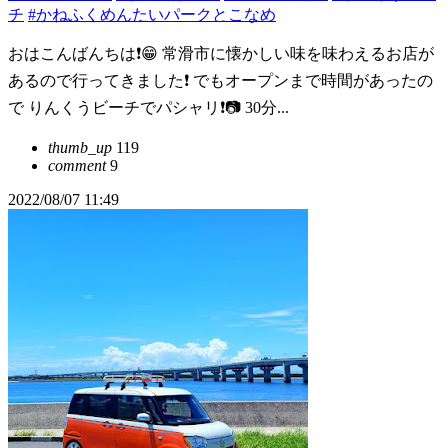
チ
#かねふくめんたいパークとこなめ
おはこんばんちは❗😁 常滑市に懐かしい味を味わえるお店が
あるので行ってきました❗ でもオープンまで時間があったの
で りんくうビーチでパシャリ❗📷 30分...
thumb_up
119
comment
9
2022/08/07 11:49