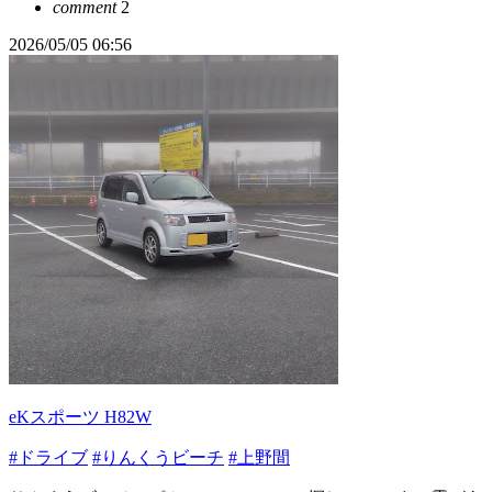
comment
2
2026/05/05 06:56
eKスポーツ H82W
#ドライブ
#りんくうビーチ
#上野間