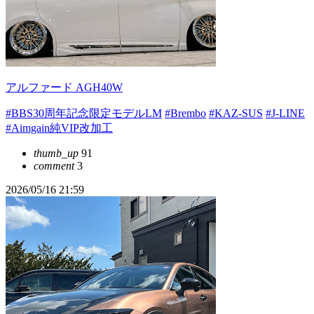
アルファード AGH40W
#BBS30周年記念限定モデルLM
#Brembo
#KAZ-SUS
#J-LINE
#Aimgain純VIP改加工
thumb_up
91
comment
3
2026/05/16 21:59