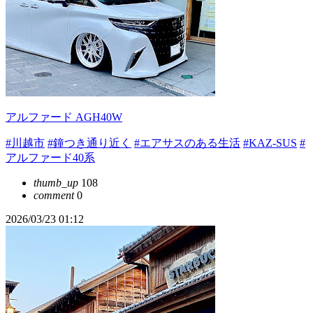
アルファード AGH40W
#川越市
#鐘つき通り近く
#エアサスのある生活
#KAZ-SUS
#
アルファード40系
thumb_up
108
comment
0
2026/03/23 01:12