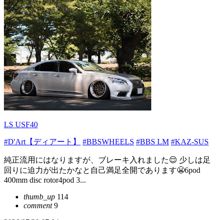
LS USF40
#D'Art【ディアート】
#BBSWHEELS
#BBS LM
#KAZ-SUS
純正流用にはなりますが、ブレーキ入れました😌 少しは足
回りに迫力が出たかなと自己満足全開であります😬6pod
400mm disc rotor4pod 3...
thumb_up
114
comment
9