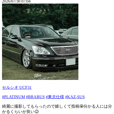
2026/07/30 07:04
セルシオ UCF31
#PLATINUM
#BRABUS
#東北仕様
#KAZ-SUS
綺麗に撮影してもらったので嬉しくて投稿🤩分かる人には分
かるくらいが良い😉