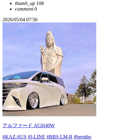
thumb_up
108
comment
0
2026/05/04 07:56
アルファード AGH40W
#KAZ-SUS
#J-LINE
#BBS LM-R
#brembo