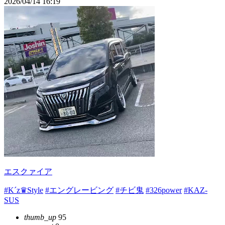
2026/04/14 16:19
エスクァイア
#K´z♛︎Style
#エングレービング
#チビ鬼
#326power
#KAZ-
SUS
thumb_up
95