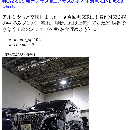
#KAZ-SUS
##カズサス
#エアサスのある生活
#J-LINE
#SSR
wheels
アルミやっと交換しましたー🥳今回もSSRに！名作MS3🥳僕
の中で🤣 メンバー着地。現状これ以上無理ですね😐 納得で
きなくて次のステップへ😭 お金貯めよう🤣...
thumb_up
105
comment
3
2026/04/22 00:50