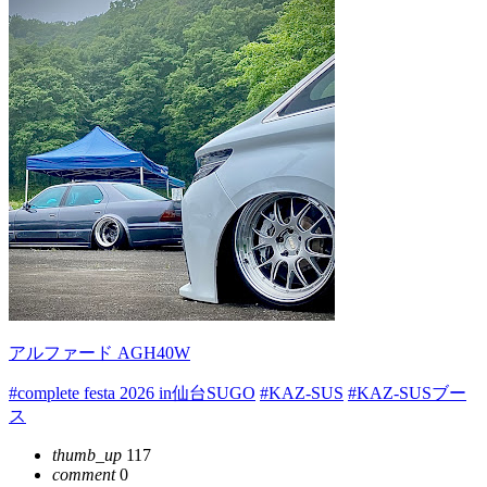
アルファード AGH40W
#complete festa 2026 in仙台SUGO
#KAZ-SUS
#KAZ-SUSブー
ス
thumb_up
117
comment
0