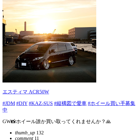
エスティマ ACR50W
#JDM
#DIY
#KAZ-SUS
#縦構図で愛車
#ホイール買い手募集
中
GW📸ホイール誰か買い取ってくれませんか？🙏
thumb_up
132
comment
11