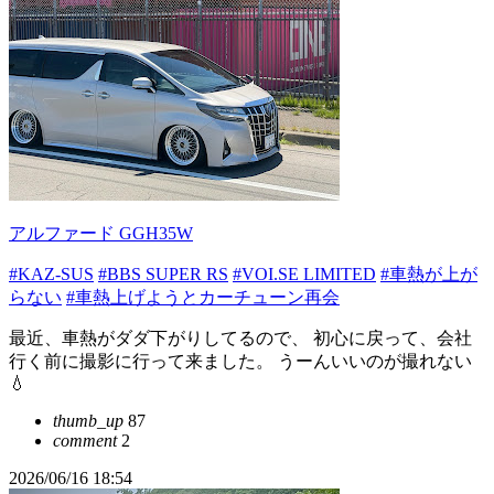
アルファード GGH35W
#KAZ-SUS
#BBS SUPER RS
#VOI.SE LIMITED
#車熱が上が
らない
#車熱上げようとカーチューン再会
最近、車熱がダダ下がりしてるので、 初心に戻って、会社
行く前に撮影に行って来ました。 うーんいいのが撮れない
💧
thumb_up
87
comment
2
2026/06/16 18:54