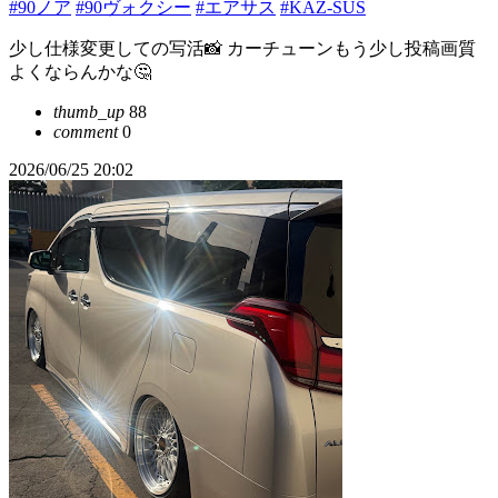
#90ノア
#90ヴォクシー
#エアサス
#KAZ-SUS
少し仕様変更しての写活📸 カーチューンもう少し投稿画質
よくならんかな🤔
thumb_up
88
comment
0
2026/06/25 20:02