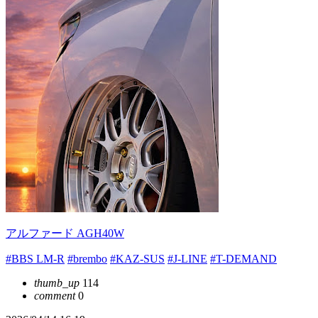
アルファード AGH40W
#BBS LM-R
#brembo
#KAZ-SUS
#J-LINE
#T-DEMAND
thumb_up
114
comment
0