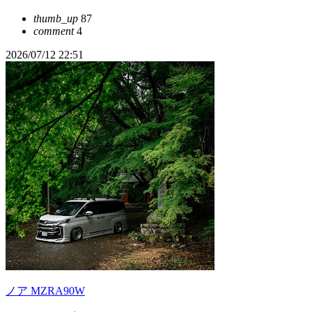
thumb_up
87
comment
4
2026/07/12 22:51
ノア MZRA90W