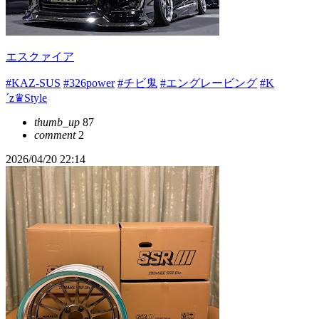
エスクァイア
#KAZ-SUS
#326power
#チビ鬼
#エングレービング
#K
´z♛︎Style
thumb_up
87
comment
2
2026/04/20 22:14