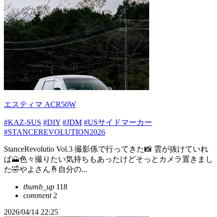
エスティマ ACR50W
#KAZ-SUS
#DIY
#JDM
#USサイドマーカー
#STANCEREVOLUTION2026
StanceRevolutio Vol.3 撮影係で行ってきた📸 雲が抜けていれ
ば🗻色々撮りたい気持ちもあったけどそっとカメラ置きまし
た🤣やよさん🤞自分の...
thumb_up
118
comment
2
2026/04/14 22:25