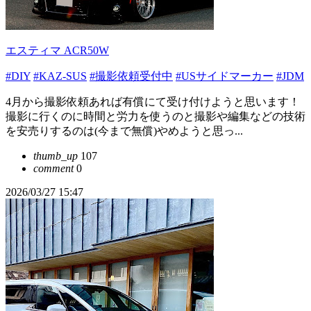
エスティマ ACR50W
#DIY
#KAZ-SUS
#撮影依頼受付中
#USサイドマーカー
#JDM
4月から撮影依頼あれば有償にて受け付けようと思います！
撮影に行くのに時間と労力を使うのと撮影や編集などの技術
を安売りするのは(今まで無償)やめようと思っ...
thumb_up
107
comment
0
2026/03/27 15:47