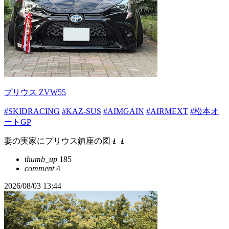
プリウス ZVW55
#SKIDRACING
#KAZ-SUS
#AIMGAIN
#AIRMEXT
#松本オ
ートGP
妻の実家にプリウス鎮座の図🧎🧎
thumb_up
185
comment
4
2026/08/03 13:44