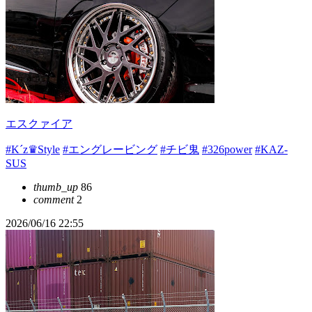
エスクァイア
#K´z♛︎Style
#エングレービング
#チビ鬼
#326power
#KAZ-
SUS
thumb_up
86
comment
2
2026/06/16 22:55