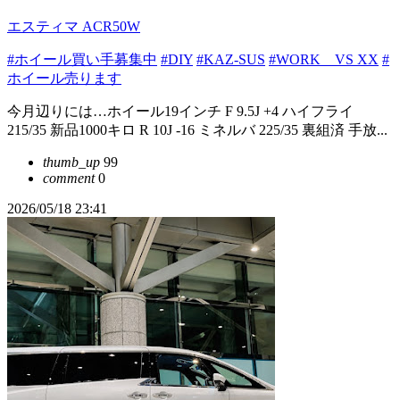
エスティマ ACR50W
#ホイール買い手募集中
#DIY
#KAZ-SUS
#WORK VS XX
#
ホイール売ります
今月辺りには…ホイール19インチ F 9.5J +4 ハイフライ
215/35 新品1000キロ R 10J -16 ミネルバ 225/35 裏組済 手放...
thumb_up
99
comment
0
2026/05/18 23:41