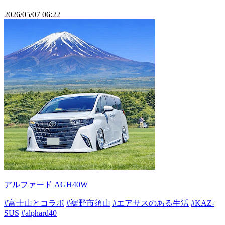
2026/05/07 06:22
アルファード AGH40W
#富士山とコラボ
#裾野市須山
#エアサスのある生活
#KAZ-
SUS
#alphard40