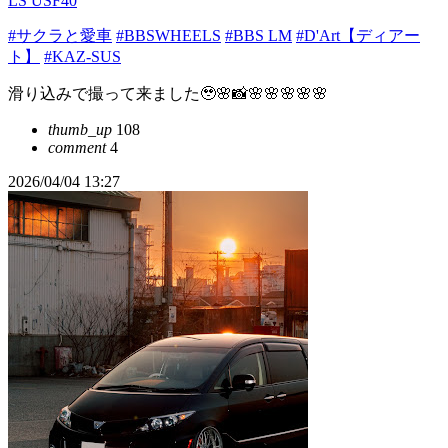
LS USF40
#サクラと愛車
#BBSWHEELS
#BBS LM
#D'Art【ディアー
ト】
#KAZ-SUS
滑り込みで撮って来ました🥹🌸📸🌸🌸🌸🌸🌸
thumb_up
108
comment
4
2026/04/04 13:27