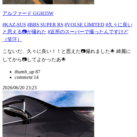
アルファード GGH35W
#KAZ-SUS
#BBS SUPER RS
#VOI.SE LIMITED
#久々に良い
と思える📷が撮れた
#近所のスーパーで撮ったんですけど
（笑汗）
こないだ、久々に良い！！と思えた📷撮れました🌟 綺麗に
してから📷してよかったあ🌟
thumb_up
87
comment
14
2026/06/20 23:23