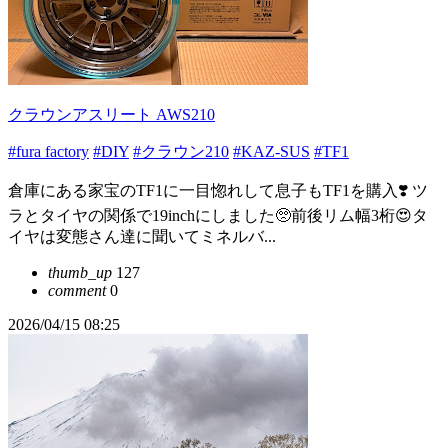
クラウンアスリート AWS210
#fura factory
#DIY
#クラウン210
#KAZ-SUS
#TF1
倉庫にある家宝のTF1に一目惚れして息子もTF1を購入❣️ ツ
ラとタイヤの関係で19inchにしました🥺前後リム幅3桁😍タ
イヤは変態さん達に聞いてミネルバ...
thumb_up
127
comment
0
2026/04/15 08:25