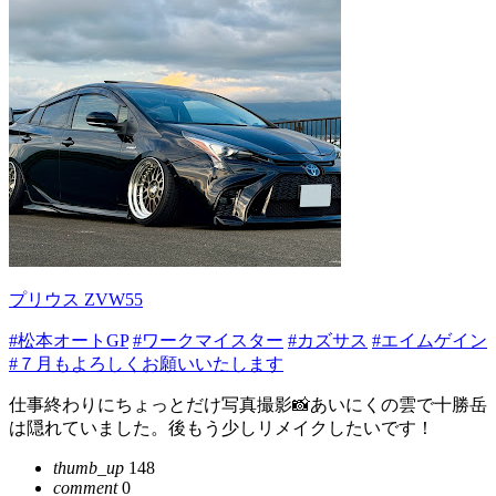
プリウス ZVW55
#松本オートGP
#ワークマイスター
#カズサス
#エイムゲイン
#７月もよろしくお願いいたします
仕事終わりにちょっとだけ写真撮影📸あいにくの雲で十勝岳
は隠れていました。後もう少しリメイクしたいです！
thumb_up
148
comment
0