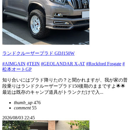
ランドクルーザープラド GDJ150W
#AIMGAIN
#TEIN
#GEOLANDAR X-AT
#Rockford Fosgate
#
松本オートGP
知り合いにはプラド降りたの？と聞かれますが、我が家の普
段乗りはランドクルーザープラド150後期のままですよ🌟🌟
最近は既存のキャンプ道具がトランクだけで入...
thumb_up
476
comment
55
2026/08/03 22:45