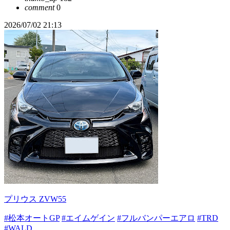
comment
0
2026/07/02 21:13
プリウス ZVW55
#松本オートGP
#エイムゲイン
#フルバンパーエアロ
#TRD
#WALD