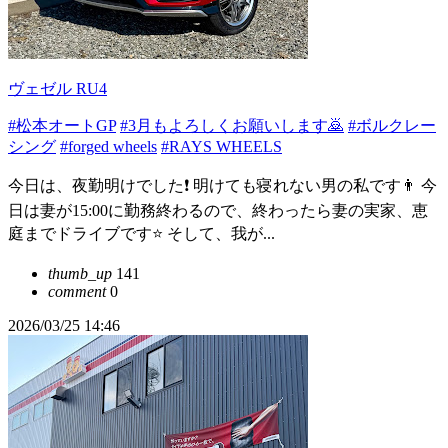
ヴェゼル RU4
#松本オートGP
#3月もよろしくお願いします🙇
#ボルクレー
シング
#forged wheels
#RAYS WHEELS
今日は、夜勤明けでした❗️ 明けても寝れない男の私です👨 今
日は妻が15:00に勤務終わるので、終わったら妻の実家、恵
庭までドライブです⭐️ そして、我が...
thumb_up
141
comment
0
2026/03/25 14:46