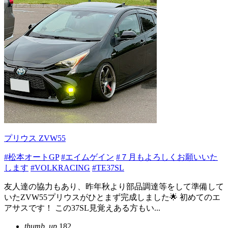
プリウス ZVW55
#松本オートGP
#エイムゲイン
#７月もよろしくお願いいた
します
#VOLKRACING
#TE37SL
友人達の協力もあり、昨年秋より部品調達等をして準備して
いたZVW55プリウスがひとまず完成しました🌟 初めてのエ
アサスです！ この37SL見覚えある方もい...
thumb_up
182