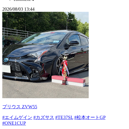
2026/08/03 13:44
プリウス ZVW55
#エイムゲイン
#カズサス
#TE37SL
#松本オートGP
#ONE1CUP