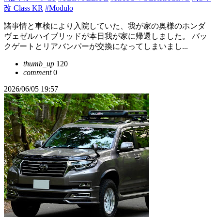
改 Class KR
#Modulo
諸事情と車検により入院していた、我が家の奥様のホンダ
ヴェゼルハイブリッドが本日我が家に帰還しました。 バッ
クゲートとリアバンパーが交換になってしまいまし...
thumb_up
120
comment
0
2026/06/05 19:57