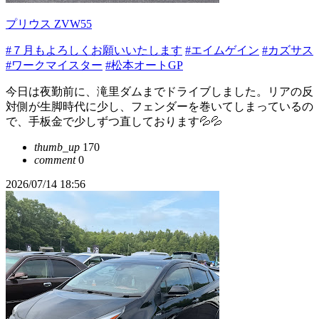
プリウス ZVW55
#７月もよろしくお願いいたします
#エイムゲイン
#カズサス
#ワークマイスター
#松本オートGP
今日は夜勤前に、滝里ダムまでドライブしました。リアの反
対側が生脚時代に少し、フェンダーを巻いてしまっているの
で、手板金で少しずつ直しております💦💦
thumb_up
170
comment
0
2026/07/14 18:56