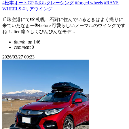
#松本オートGP
#ボルクレーシング
#forged wheels
#RAYS
WHEELS
#リアウイング
丘珠空港にて📸 札幌、石狩に住んでいるときはよく撮りに
来ていたなぁー🌟before 可愛らしいノーマルのウイングです
ね！after 凛々しくびんびんなモデ...
thumb_up
146
comment
0
2026/03/27 00:23