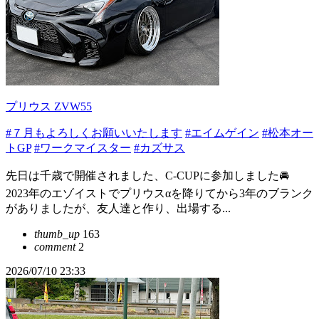
プリウス ZVW55
#７月もよろしくお願いいたします
#エイムゲイン
#松本オー
トGP
#ワークマイスター
#カズサス
先日は千歳で開催されました、C-CUPに参加しました🚘
2023年のエゾイストでプリウスαを降りてから3年のブランク
がありましたが、友人達と作り、出場する...
thumb_up
163
comment
2
2026/07/10 23:33