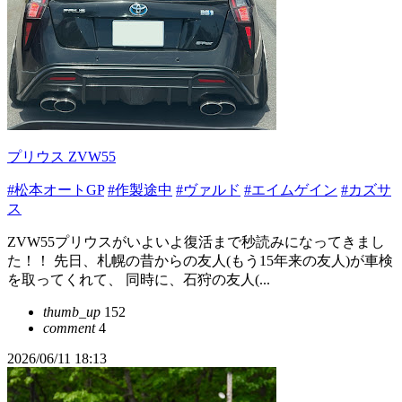
プリウス ZVW55
#松本オートGP
#作製途中
#ヴァルド
#エイムゲイン
#カズサ
ス
ZVW55プリウスがいよいよ復活まで秒読みになってきまし
た！！ 先日、札幌の昔からの友人(もう15年来の友人)が車検
を取ってくれて、 同時に、石狩の友人(...
thumb_up
152
comment
4
2026/06/11 18:13