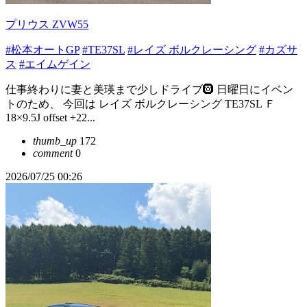
プリウス ZVW55
#松本オートGP
#TE37SL
#レイズ ボルクレーシング
#カズサ
ス
#エイムゲイン
仕事終わりに妻と美瑛まで少しドライブ🛞 日曜日にイベン
トのため、 今回は レイズ ボルクレーシング TE37SL Ｆ
18×9.5J offset +22...
thumb_up
172
comment
0
2026/07/25 00:26