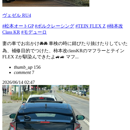
ヴェゼル RU4
#松本オートGP
#ボルクレーシング
#TEIN FLEX Z
#柿本改
Class KR
#モデューロ
妻の車でお出かけ🚘🚘 車検の時に錆びたり抜けたりしていた
為、補修目的でつけた、柿本改classKRのマフラーとテイン
FLEX Zが馴染んできたよ🚙🚙 マフ...
thumb_up
156
comment
7
2026/06/14 02:47