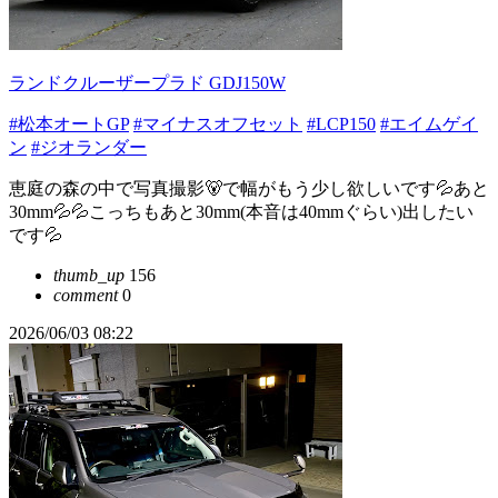
ランドクルーザープラド GDJ150W
#松本オートGP
#マイナスオフセット
#LCP150
#エイムゲイ
ン
#ジオランダー
恵庭の森の中で写真撮影🐻で幅がもう少し欲しいです💦あと
30mm💦💦こっちもあと30mm(本音は40mmぐらい)出したい
です💦
thumb_up
156
comment
0
2026/06/03 08:22