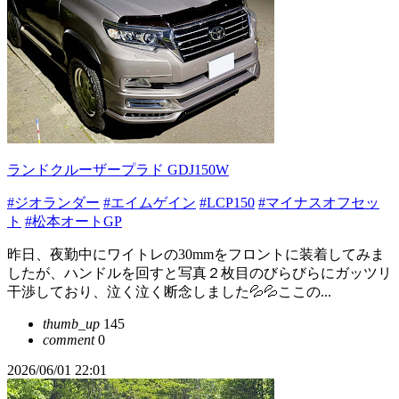
ランドクルーザープラド GDJ150W
#ジオランダー
#エイムゲイン
#LCP150
#マイナスオフセッ
ト
#松本オートGP
昨日、夜勤中にワイトレの30mmをフロントに装着してみま
したが、ハンドルを回すと写真２枚目のびらびらにガッツリ
干渉しており、泣く泣く断念しました💦💦ここの...
thumb_up
145
comment
0
2026/06/01 22:01