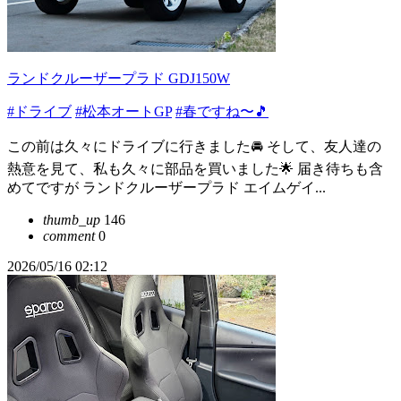
ランドクルーザープラド GDJ150W
#ドライブ
#松本オートGP
#春ですね〜🎵
この前は久々にドライブに行きました🚘 そして、友人達の
熱意を見て、私も久々に部品を買いました🌟 届き待ちも含
めてですが ランドクルーザープラド エイムゲイ...
thumb_up
146
comment
0
2026/05/16 02:12