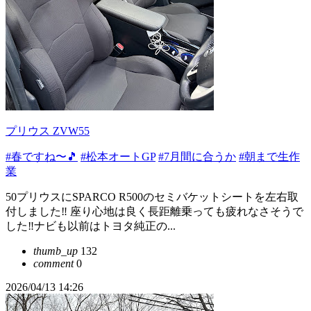
プリウス ZVW55
#春ですね〜🎵
#松本オートGP
#7月間に合うか
#朝まで生作
業
50プリウスにSPARCO R500のセミバケットシートを左右取
付しました‼️ 座り心地は良く長距離乗っても疲れなさそうで
した‼︎ナビも以前はトヨタ純正の...
thumb_up
132
comment
0
2026/04/13 14:26