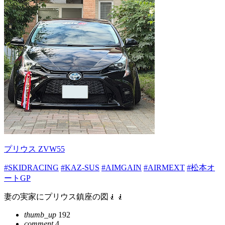
プリウス ZVW55
#SKIDRACING
#KAZ-SUS
#AIMGAIN
#AIRMEXT
#松本オ
ートGP
妻の実家にプリウス鎮座の図🧎🧎
thumb_up
192
comment
4