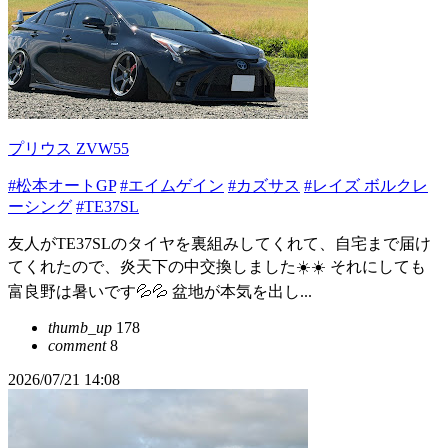
プリウス ZVW55
#松本オートGP
#エイムゲイン
#カズサス
#レイズ ボルクレ
ーシング
#TE37SL
友人がTE37SLのタイヤを裏組みしてくれて、自宅まで届け
てくれたので、炎天下の中交換しました☀️☀️ それにしても
富良野は暑いです💦💦 盆地が本気を出し...
thumb_up
178
comment
8
2026/07/21 14:08