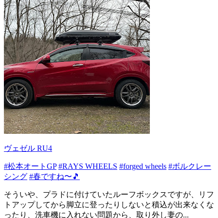
ヴェゼル RU4
#松本オートGP
#RAYS WHEELS
#forged wheels
#ボルクレー
シング
#春ですね〜🎵
そういや、プラドに付けていたルーフボックスですが、リフ
トアップしてから脚立に登ったりしないと積込が出来なくな
ったり、洗車機に入れない問題から、取り外し妻の...