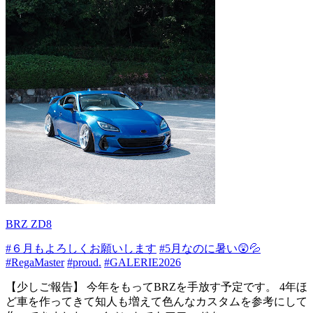
BRZ ZD8
#６月もよろしくお願いします
#5月なのに暑い😲💦
#RegaMaster
#proud.
#GALERIE2026
【少しご報告】 今年をもってBRZを手放す予定です。 4年ほ
ど車を作ってきて知人も増えて色んなカスタムを参考にして