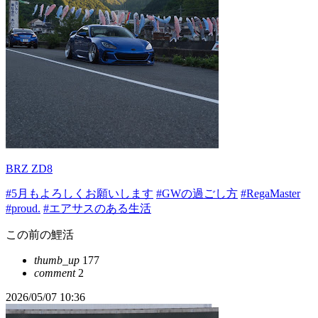
BRZ ZD8
#5月もよろしくお願いします
#GWの過ごし方
#RegaMaster
#proud.
#エアサスのある生活
この前の鯉活
thumb_up
177
comment
2
2026/05/07 10:36