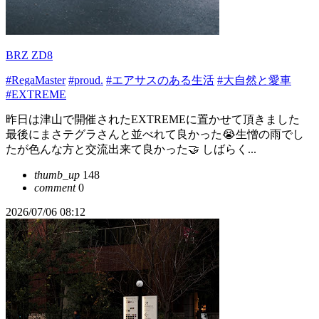
BRZ ZD8
#RegaMaster
#proud.
#エアサスのある生活
#大自然と愛車
#EXTREME
昨日は津山で開催されたEXTREMEに置かせて頂きました
最後にまさテグラさんと並べれて良かった😭生憎の雨でし
たが色んな方と交流出来て良かった🤝 しばらく...
thumb_up
148
comment
0
2026/07/06 08:12