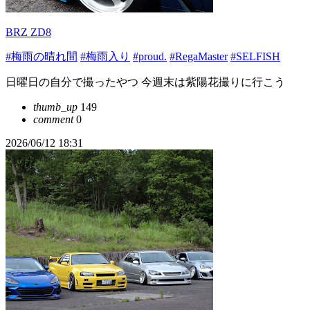
BRZ ZD8
#梅雨の晴れ間
#梅雨入り
#proud.
#RegaMaster
#SELFISH
日曜日の自分で撮ったやつ 今週末は紫陽花撮りに行こう
thumb_up
149
comment
0
2026/06/12 18:31