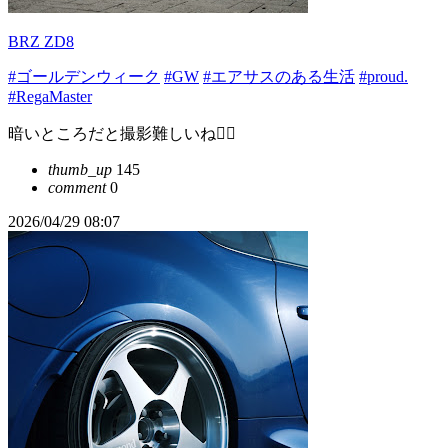
BRZ ZD8
#ゴールデンウィーク
#GW
#エアサスのある生活
#proud.
#RegaMaster
暗いところだと撮影難しいね😮‍💨
thumb_up
145
comment
0
2026/04/29 08:07