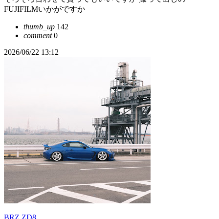
FUJIFILMいかがですか
thumb_up
142
comment
0
2026/06/22 13:12
BRZ ZD8