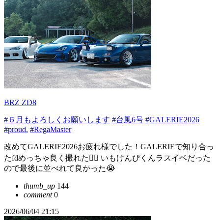
BRZ ZD8
#６月もよろしくお願いします
#台風6号
#GALERIE2026
#proud.
#RegaMaster
改めてGALERIE2026お疲れ様でした！GALERIEで知り合っ
たfdめっちゃ良く撮れた🙆‍♀️ いもけんぴくんラスイベだった
ので最後に並べれて良かった😭
thumb_up
144
comment
0
2026/06/04 21:15