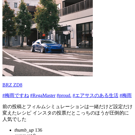
BRZ ZD8
#梅雨ですね
#RegaMaster
#proud.
#エアサスのある生活
#梅雨
前の投稿とフィルムシミュレーションは一緒だけど設定だけ
変えたレシピ インスタの投票だとこっちのほうが圧倒的に
人気でした
thumb_up
136