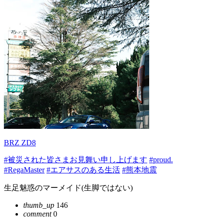
BRZ ZD8
#被災された皆さまお見舞い申し上げます
#proud.
#RegaMaster
#エアサスのある生活
#熊本地震
生足魅惑のマーメイド(生脚ではない)
thumb_up
146
comment
0