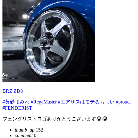
BRZ ZD8
#黄砂まみれ
#RegaMaster
#エアサスはモテるらしい
#proud.
#FENDERIST
フェンダリストロゴありがとうございます😭😭
thumb_up
152
comment
0