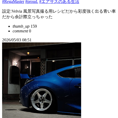
#RegaMaster
#proud.
#エアサスのある生活
設定:Velvia 風景写真撮る用レシピだから彩度強く出る青い車
だから余計際立っちゃった
thumb_up
159
comment
0
2026/05/03 08:51