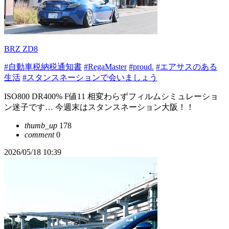
BRZ ZD8
#自動車税納税通知書
#RegaMaster
#proud.
#エアサスのある
生活
#スタンスネーションで会いましょう
ISO800 DR400% F値11 相変わらずフィルムシミュレーショ
ン迷子です… 今週末はスタンスネーション大阪！！
thumb_up
178
comment
0
2026/05/18 10:39