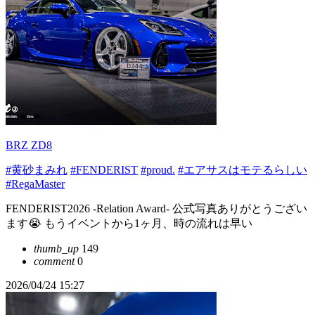
BRZ ZD8
#黄砂まみれ
#FENDERIST
#proud.
#エアサスはモテるらしい
#RegaMaster
FENDERIST2026 -Relation Award- 公式写真ありがとうござい
ます😭 もうイベントから1ヶ月、時の流れは早い
thumb_up
149
comment
0
2026/04/24 15:27