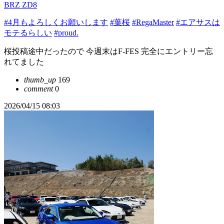
BRZ ZD8
#4月もよろしくお願いします
#葉桜
#RegaMaster
#エアサスは
モテるらしい
#proud.
桜投稿途中だったので 今週末はF-FES 完全にエントリー忘
れてました
thumb_up
169
comment
0
2026/04/15 08:03