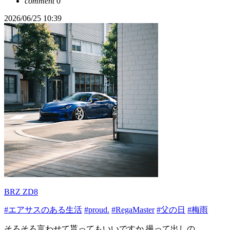
comment
0
2026/06/25 10:39
BRZ ZD8
#エアサスのある生活
#proud.
#RegaMaster
#父の日
#梅雨
そろそろ言わせて貰ってもいいですか 撮って出しの