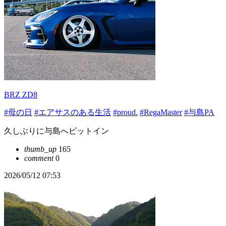
BRZ ZD8
#母の日
#エアサスのある生活
#proud.
#RegaMaster
#与島PA
久しぶりに与島へピットイン
thumb_up
165
comment
0
2026/05/12 07:53