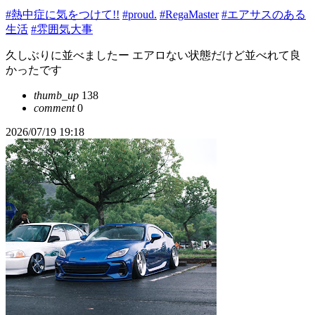
#熱中症に気をつけて!!
#proud.
#RegaMaster
#エアサスのある
生活
#雰囲気大事
久しぶりに並べましたー エアロない状態だけど並べれて良
かったです
thumb_up
138
comment
0
2026/07/19 19:18