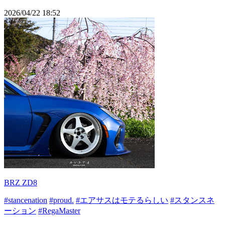
2026/04/22 18:52
BRZ ZD8
#stancenation
#proud.
#エアサスはモテるらしい
#スタンスネ
ーション
#RegaMaster