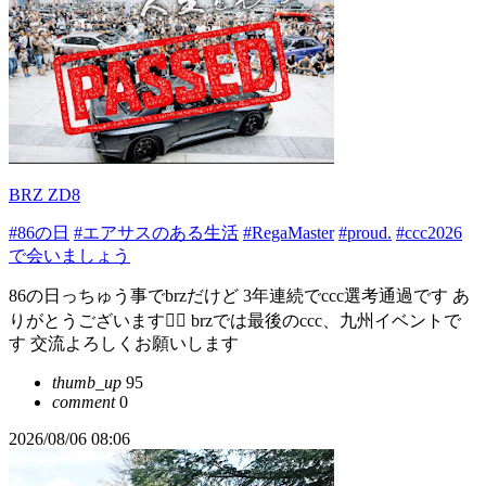
BRZ ZD8
#86の日
#エアサスのある生活
#RegaMaster
#proud.
#ccc2026
で会いましょう
86の日っちゅう事でbrzだけど 3年連続でccc選考通過です あ
りがとうございます🙇‍♂️ brzでは最後のccc、九州イベントで
す 交流よろしくお願いします
thumb_up
95
comment
0
2026/08/06 08:06