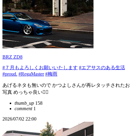
BRZ ZD8
#７月もよろしくお願いいたします
#エアサスのある生活
#proud.
#RegaMaster
#梅雨
あげるネタも無いので かつよしさんが再レタッチされたお
写真 めっちゃ良い🙆‍♀️
thumb_up
158
comment
1
2026/07/02 22:00