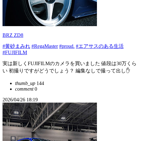
BRZ ZD8
#黄砂まみれ
#RegaMaster
#proud.
#エアサスのある生活
#FUJIFILM
実は新しくFUJIFILMのカメラを買いました 値段は30万くら
い 初撮りですがどうでしょう？ 編集なしで撮って出し✋
thumb_up
144
comment
0
2026/04/26 18:19