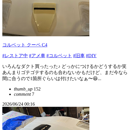
コルベット クーペ C4
#レストア中
#アメ車
#コルベット
#旧車
#DIY
いろんなダクト買ったった♪ どっかにつけるかどうするか笑
あんまりゴテゴテするのも合わないかもだけど、まだ今なら
間に合うので1箇所ぐらいは付けたいなぁ〜😆...
thumb_up
152
comment
7
2026/06/24 00:16