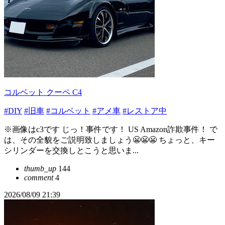
コルベット クーペ C4
#DIY
#旧車
#コルベット
#アメ車
#レストア中
※画像はc3です じっ！事件です！ US Amazon詐欺事件！ で
は、その全貌をご説明致しましょう😬😬😬 ちょっと、キー
シリンダーを交換しとこうと思いま...
thumb_up
144
comment
4
2026/08/09 21:39