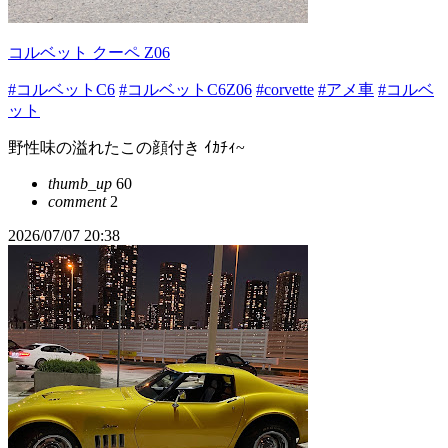
コルベット クーペ Z06
#コルベットC6
#コルベットC6Z06
#corvette
#アメ車
#コルベ
ット
野性味の溢れたこの顔付き ｲｶﾁｨ~
thumb_up
60
comment
2
2026/07/07 20:38