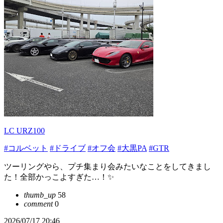
LC URZ100
#コルベット
#ドライブ
#オフ会
#大黒PA
#GTR
ツーリングやら、プチ集まり会みたいなことをしてきまし
た！全部かっこよすぎた…！✨
thumb_up
58
comment
0
2026/07/17 20:46