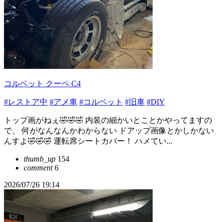
コルベット クーペ C4
#レストア中
#アメ車
#コルベット
#旧車
#DIY
トップ画がねぇ🤣🤣🤣 内装の細かいとことかやってますの
で、 何がなんなんかわからない ドアップ画像とかしかない
んすよ🤣🤣🤣 運転席シートカバー！ ハメてい...
thumb_up
154
comment
6
2026/07/26 19:14