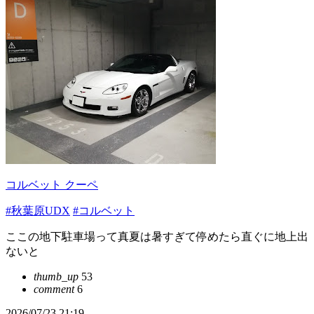
コルベット クーペ
#秋葉原UDX
#コルベット
ここの地下駐車場って真夏は暑すぎて停めたら直ぐに地上出
ないと
thumb_up
53
comment
6
2026/07/23 21:19