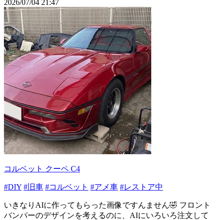
2026/07/04 21:47
コルベット クーペ C4
#DIY
#旧車
#コルベット
#アメ車
#レストア中
いきなりAIに作ってもらった画像ですんません🤣 フロント
バンパーのデザインを考えるのに、AIにいろいろ注文して