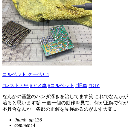
コルベット クーペ C4
#レストア中
#アメ車
#コルベット
#旧車
#DIY
なんかの基盤のハンダ浮きを治してます笑 これでなんかが
治ると思います🤣 一個一個の動作を見て、何が正解で何が
不具合なんか、各部の正解を見極めるのがまず大変...
thumb_up
136
comment
4