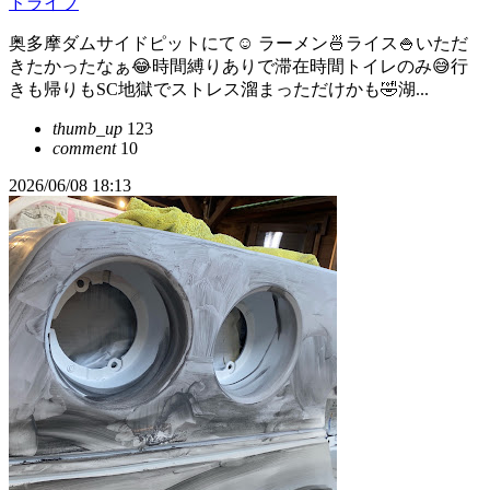
ドライブ
奥多摩ダムサイドピットにて☺ ラーメン🍜ライス🍚いただ
きたかったなぁ😂時間縛りありで滞在時間トイレのみ😅行
きも帰りもSC地獄でストレス溜まっただけかも🤣湖...
thumb_up
123
comment
10
2026/06/08 18:13