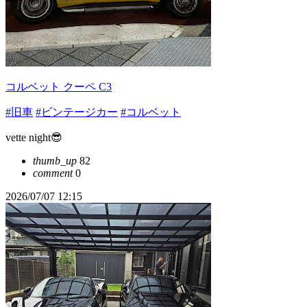
コルベット クーペ C3
#旧車
#ビンテージカー
#コルベット
vette night😎
thumb_up
82
comment
0
2026/07/07 12:15