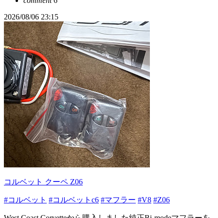
comment
6
2026/08/06 23:15
コルベット クーペ Z06
#コルベット
#コルベットc6
#マフラー
#V8
#Z06
West Coast Corvetteから購入しました純正Bi-modeマフラーを