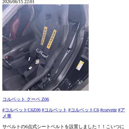
2026/06/15 22:01
コルベット クーペ Z06
#コルベットC6Z06
#コルベット
#コルベットC6
#corvette
#ア
メ車
サベルトの6点式シートベルトを設置しました！！こいつに