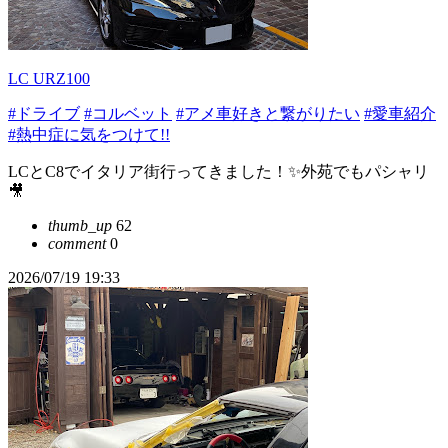
LC URZ100
#ドライブ
#コルベット
#アメ車好きと繋がりたい
#愛車紹介
#熱中症に気をつけて!!
LCとC8でイタリア街行ってきました！✨外苑でもパシャリ
🎥
thumb_up
62
comment
0
2026/07/19 19:33