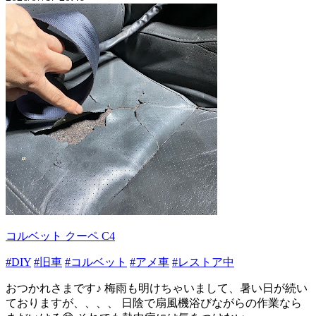
コルベット クーペ C4
#DIY
#旧車
#コルベット
#アメ車
#レストア中
おつかれさまです♪ 梅雨も明けちゃいまして、暑い日が続い
ておりますが、、、、 日陰で扇風機浴びながらの作業なら