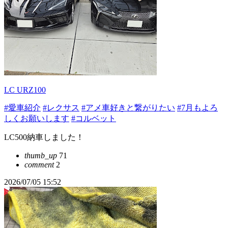
LC URZ100
#愛車紹介
#レクサス
#アメ車好きと繋がりたい
#7月もよろ
しくお願いします
#コルベット
LC500納車しました！
thumb_up
71
comment
2
2026/07/05 15:52