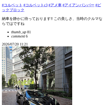
#コルベット
#コルベットc3
#アメ車
#アイアンバンパー
#ビ
ックブロック
納車を静かに待っております‼️ この美しさ、当時のクルマな
らではですね
thumb_up
81
comment
6
2026/07/20 11:21