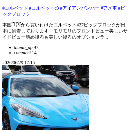
#コルベット
#コルベットc3
#アイアンバンパー
#アメ車
#ビ
ックブロック
本国🇺🇸から買い付けたコルベット427ビッグブロックが日
本に到着しております！モリモリのフロントビュー美しいサ
イドビュー斜め後ろも美しい後ろのオプションラ...
thumb_up
97
comment
14
2026/06/29 17:15