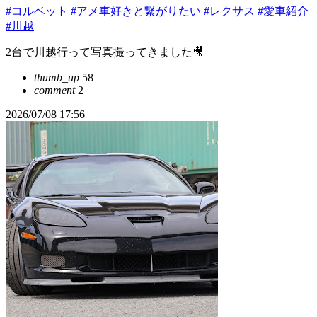
#コルベット
#アメ車好きと繋がりたい
#レクサス
#愛車紹介
#川越
2台で川越行って写真撮ってきました🎥
thumb_up
58
comment
2
2026/07/08 17:56