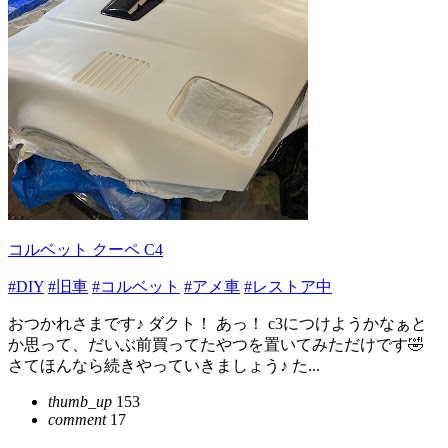
コルベット クーペ C4
#DIY
#旧車
#コルベット
#アメ車
#レストア中
おつかれさまです♪ ダクト！ あっ！ c3につけようかなぁと
か思って、だいぶ前買ってたやつを置いてみただけです🤣
さてほんなら続きやっていきましょう♪ た...
thumb_up
153
comment
17