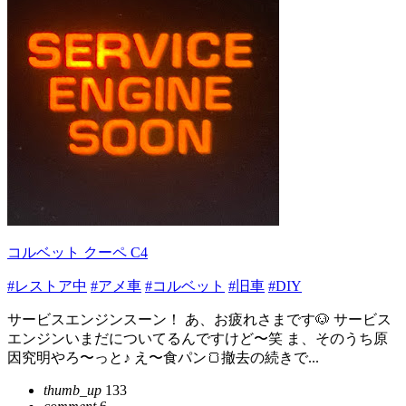
コルベット クーペ C4
#レストア中
#アメ車
#コルベット
#旧車
#DIY
サービスエンジンスーン！ あ、お疲れさまです🐶 サービス
エンジンいまだについてるんですけど〜笑 ま、そのうち原
因究明やろ〜っと♪ え〜食パン🍞撤去の続きで...
thumb_up
133