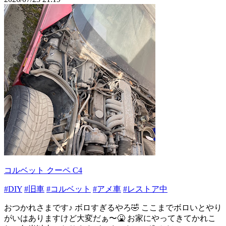
コルベット クーペ C4
#DIY
#旧車
#コルベット
#アメ車
#レストア中
おつかれさまです♪ ボロすぎるやろ🤣 ここまでボロいとやり
がいはありますけど大変だぁ〜🤮 お家にやってきてかれこ