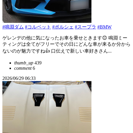
#鳴淵ダム
#コルベット
#ポルシェ
#スープラ
#BMW
ゲレンデの他に気になったお車を乗せときます😊 鳴淵ミー
ティングは全てがフリーでその日にどんな車が来るか分から
ないのが魅力ですね👍 口伝えで新しい車好きさん...
thumb_up
439
comment
6
2026/06/29 06:33