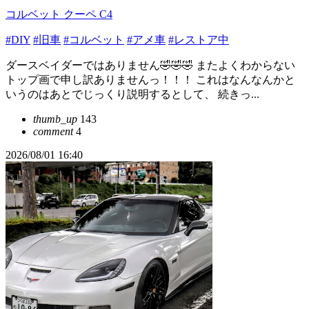
コルベット クーペ C4
#DIY
#旧車
#コルベット
#アメ車
#レストア中
ダースベイダーではありません🤣🤣🤣 またよくわからない
トップ画で申し訳ありませんっ！！！ これはなんなんかと
いうのはあとでじっくり説明するとして、 続きっ...
thumb_up
143
comment
4
2026/08/01 16:40