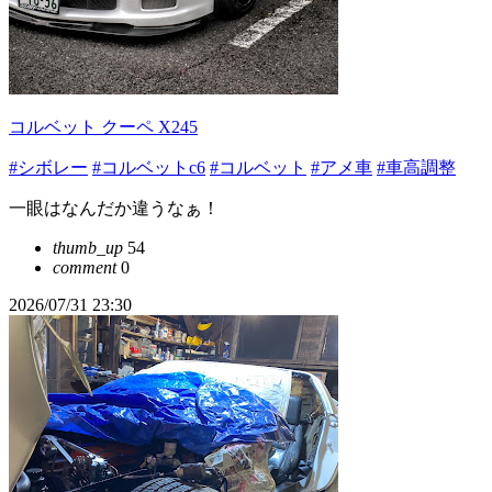
コルベット クーペ X245
#シボレー
#コルベットc6
#コルベット
#アメ車
#車高調整
一眼はなんだか違うなぁ！
thumb_up
54
comment
0
2026/07/31 23:30