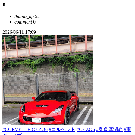
⬆️
thumb_up
52
comment
0
2026/06/11 17:09
#CORVETTE C7 ZO6
#コルベット
#C7 ZO6
#奥多摩湖畔
#雨