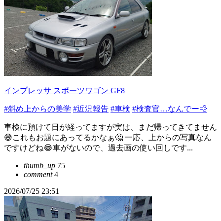
インプレッサ スポーツワゴン GF8
#斜め上からの美学
#近況報告
#車検
#検査官…なんでー💨
車検に預けて日が経ってますが実は、まだ帰ってきてません
😅これもお題にあってるかなぁ🤔 一応、上からの写真なん
ですけどね😂車がないので、過去画の使い回しです...
thumb_up
75
comment
4
2026/07/25 23:51