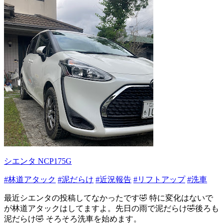
シエンタ NCP175G
#林道アタック
#泥だらけ
#近況報告
#リフトアップ
#洗車
最近シエンタの投稿してなかったです🤣 特に変化はないで
が林道アタックはしてますよ。先日の雨で泥だらけ🤣後ろも
泥だらけ🤣 そろそろ洗車を始めます。