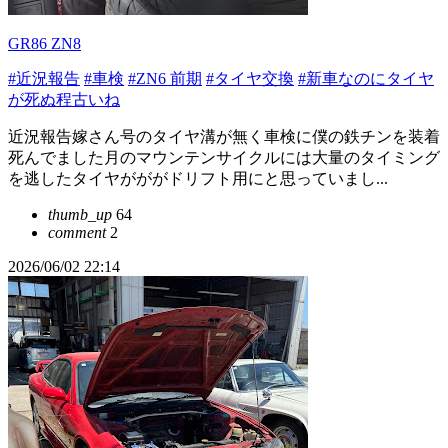
GR86 ZN8
#近況報告
#車検
#ZN6 前期
#タイヤ交換
#新車なのにタイヤ
が死ぬ程古いね
近況報告嫁さん号のタイヤ溝が無く車検に僕の鉄チンを装着
死んでました月のマウンテンサイクルには大量のタイミング
を逃したタイヤがががドリフト用にと思っていまし...
thumb_up
64
comment
2
2026/06/02 22:14