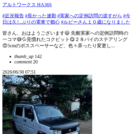
アルトワークス HA36S
#近況報告
#長かった連勤
#実家への定例訪問の道すがら
#今
日は久しぶりの電車で都心
#ルビーさん１０歳になりました
皆さん、おはようございます😃 先般実家への定例訪問時の
一コマ😅💦見慣れたコクピット😋２８パイのステアリング
😍5cmのボススペーサーなど、色々弄ったり変更し...
thumb_up
142
comment
20
2026/06/30 07:51