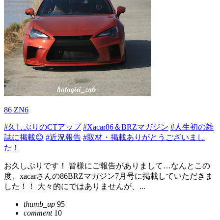
86 ZN6
#久しぶりのCTアップ
#Xacar86＆BRZマガジン
#人生初の雑
誌に掲載😊
#近況報告
#取材・掲載ありがとうございまし
た！
お久しぶりです！ 皆様にご報告がありまして…なんとこの
度、xacarさんの86BRZマガジン7月号に掲載していただきま
した！！ 大々的にではありませんが、...
thumb_up
95
comment
10