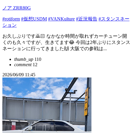
ノア ZRR80G
#rotiform
#仮想USDM
#VANKulture
#近況報告
#スタンスネー
ション
お久しぶりです🙇🏻 なかなか時間が取れずカーチューン開
くのも久々ですが、生きてます😂 今回は2年ぶりにスタンス
ネーションに行ってきました🙌 大阪での参戦は...
thumb_up
110
comment
12
2026/06/09 11:45