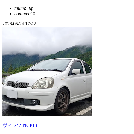
thumb_up
111
comment
0
2026/05/24 17:42
ヴィッツ NCP13