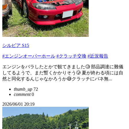
シルビア S15
#エンジンオーバーホール
#クラッチ交換
#近況報告
エンジンをバラしたとかで観てきました🧐 部品調達に難儀
してるようで、まだ暫くかかりそう🥲 夏が終わる頃には自
然と同化するんじゃなかろうか😅クラッチにバネ無...
thumb_up
72
comment
0
2026/06/01 20:19