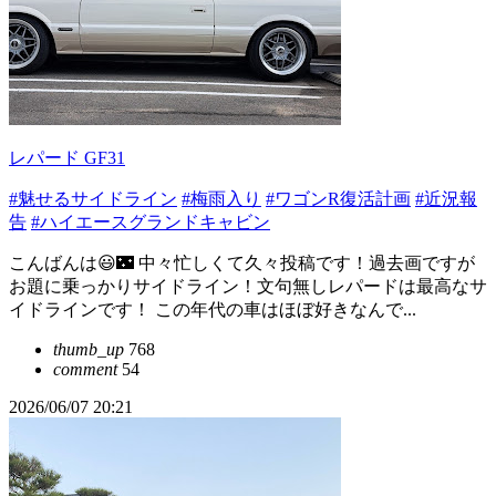
レパード GF31
#魅せるサイドライン
#梅雨入り
#ワゴンR復活計画
#近況報
告
#ハイエースグランドキャビン
こんばんは😃🌃 中々忙しくて久々投稿です！過去画ですが
お題に乗っかりサイドライン！文句無しレパードは最高なサ
イドラインです！ この年代の車はほぼ好きなんで...
thumb_up
768
comment
54
2026/06/07 20:21