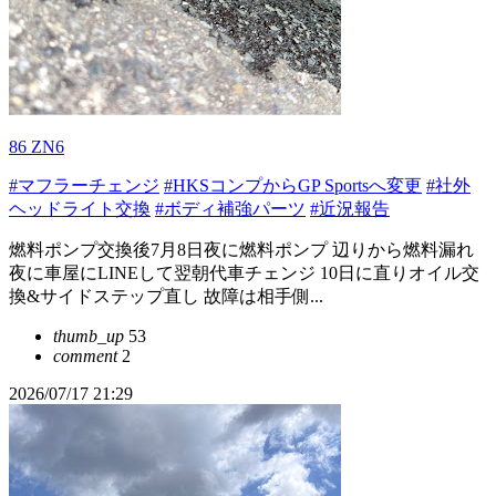
86 ZN6
#マフラーチェンジ
#HKSコンプからGP Sportsへ変更
#社外
ヘッドライト交換
#ボディ補強パーツ
#近況報告
燃料ポンプ交換後7月8日夜に燃料ポンプ 辺りから燃料漏れ
夜に車屋にLINEして翌朝代車チェンジ 10日に直りオイル交
換&サイドステップ直し 故障は相手側...
thumb_up
53
comment
2
2026/07/17 21:29