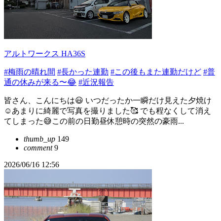
アルトワークス HA36S
#梅雨の晴れ間
#長かった連勤
#この後もまた連勤だけど
#普
通の休みが来る〜😂
#近況報告
皆さん、こんにちは😃 いつだったか一瞬だけ見えた夕焼け
☺️あまりに綺麗で写真を撮りました🥰 でも程なくして消え
てしまった😅この前の日勤昼休憩時の突然の豪雨...
thumb_up
149
comment
9
2026/06/16 12:56