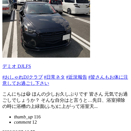
デミオ DJLFS
#おしゃれDJクラブ
#日常ネタ
#近況報告
#皆さんもお体に注
意してお過ごし下さい
こんにちは😃 ほんの少しお久しぶりです 皆さん 元気でお過
ごしでしょうか？ そんな自分はと言うと…先日、浴室掃除
の時に浴槽の上緑面(ふち)に上がって浴室天...
thumb_up
116
comment
12