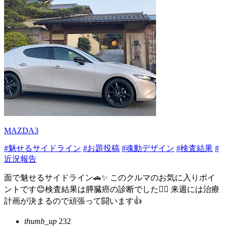
MAZDA3
#魅せるサイドライン
#お題投稿
#魂動デザイン
#検査結果
#
近況報告
面で魅せるサイドライン🚗✨ このクルマのお気に入りポイ
ントです😊検査結果は膵臓癌の診断でした👨‍⚕️ 来週には治療
計画が決まるので頑張って闘います👍
thumb_up
232