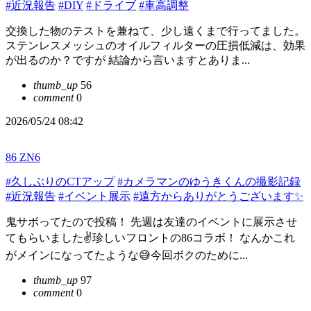
#近況報告
#DIY
#ドライブ
#車高調整
交換した物のテストを兼ねて、少し遠くまで行ってました。
ステンレスメッシュのオイルフィルターの圧損低減は、効果
が出るのか？ですが 結論から言いますとありま...
thumb_up
56
comment
0
2026/05/24 08:42
86 ZN6
#久しぶりのCTアップ
#カメラマンのゆうきくんの撮影記録
#近況報告
#イベント展示
#遠方からありがとうございます✨
鬼サボってたので投稿！ 先週は友達のイベントに展示させ
てもらいました✌️珍しいフロントの86コラボ！ なんかこれ
がメインになってたような😅今回ボクのために...
thumb_up
97
comment
0