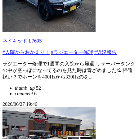
ネイキッド L760S
#入院からおかえり！
#ラジエーター修理
#近況報告
ラジエーター修理で1週間の入院から帰還 リザーバータンク
の中が空っぽになってるのを見た時は青ざめました💦 帰還
祝い？でホーンを400Hzから330Hzのを...
thumb_up
52
comment
6
2026/06/27 19:46