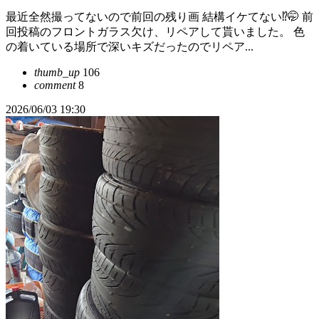
最近全然撮ってないので前回の残り画 結構イケてない⁉🤭 前
回投稿のフロントガラス欠け、リペアして貰いました。 色
の着いている場所で深いキズだったのでリペア...
thumb_up
106
comment
8
2026/06/03 19:30