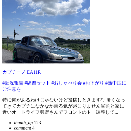
カプチーノ EA11R
#近況報告
#練習セット
#おしゃべり会
#お下がり
#熱中症に
ご注意を
特に何があるわけじゃないけど投稿しときます🫡 暑くなっ
てきてカプチになかなか乗る気が起こりません😖割と家に
近いオートライフ羽野さんでフロントのトー調整して...
thumb_up
123
comment
4