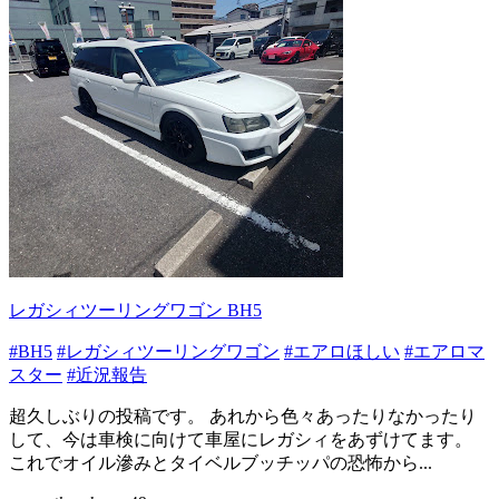
レガシィツーリングワゴン BH5
#BH5
#レガシィツーリングワゴン
#エアロほしい
#エアロマ
スター
#近況報告
超久しぶりの投稿です。 あれから色々あったりなかったり
して、今は車検に向けて車屋にレガシィをあずけてます。
これでオイル滲みとタイベルブッチッパの恐怖から...