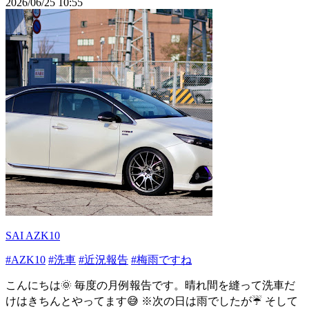
2026/06/25 10:55
SAI AZK10
#AZK10
#洗車
#近況報告
#梅雨ですね
こんにちは🌞 毎度の月例報告です。晴れ間を縫って洗車だ
けはきちんとやってます😅 ※次の日は雨でしたが☔ そして