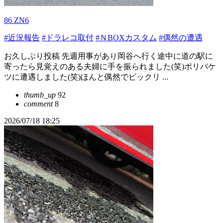
86 ZN6
#近況報告
#ドラレコ取付
#ＮBOXカスタム
#偶然の遭遇
お久しぶり投稿 先週用事があり岡谷へ行く途中に道の駅に
寄ったら見覚えのある夫婦に手を振られました(笑)ポリバケ
ツに遭遇しました(笑)ほんと偶然でビックリ ...
thumb_up
92
comment
8
2026/07/18 18:25