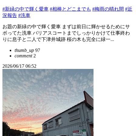
#新緑の中で輝く愛車
#相棒とどこまでも
#梅雨の晴れ間
#近
況報告
#洗車
お題の新緑の中で輝く愛車 まずは前日に輝かせるためにサ
ボってた洗車 バリアスコートまでしっかりかけて仕事終わ
りに息子と二人で下津井城跡 桜の木も完全に緑一...
thumb_up
97
comment
2
2026/06/17 06:52