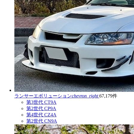
ランサーエボリューション
chevron_right
67,179件
第3世代 CT9A
第2世代 CP9A
第4世代 CZ4A
第2世代 CN9A