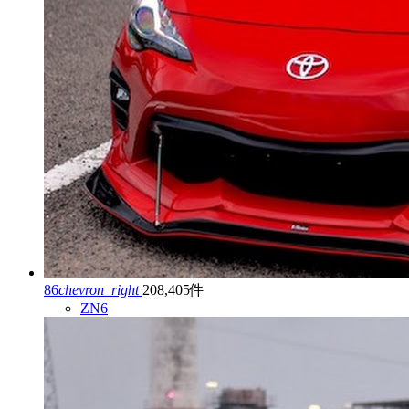
86
chevron_right
208,405件
ZN6