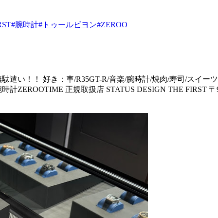
RST
#腕時計
#トゥールビヨン
#ZEROO
い！！ 好き：車/R35GT-R/音楽/腕時計/焼肉/寿司/スイーツ/
IME 正規取扱店 STATUS DESIGN THE FIRST 〒950-