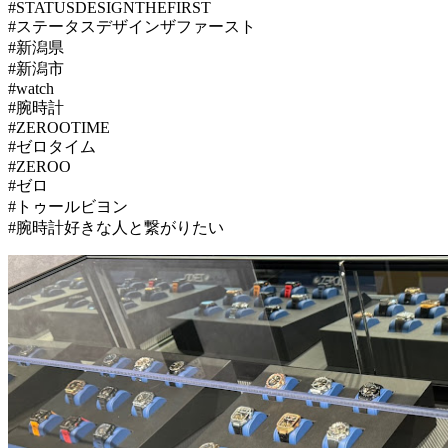
#STATUSDESIGNTHEFIRST
#ステータスデザインザファースト
#新潟県
#新潟市
#watch
#腕時計
#ZEROOTIME
#ゼロタイム
#ZEROO
#ゼロ
#トゥールビヨン
#腕時計好きな人と繋がりたい