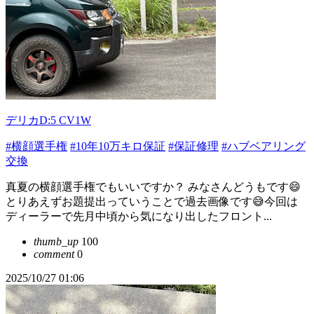
デリカD:5 CV1W
#横顔選手権
#10年10万キロ保証
#保証修理
#ハブベアリング
交換
真夏の横顔選手権でもいいですか？ みなさんどうもです😄
とりあえずお題提出っていうことで過去画像です😅今回は
ディーラーで先月中頃から気になり出したフロント...
thumb_up
100
comment
0
2025/10/27 01:06