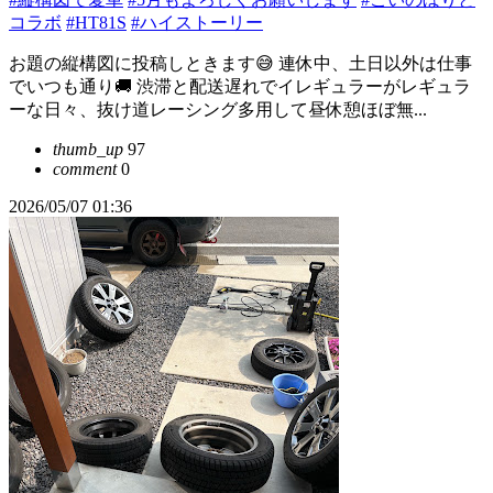
コラボ
#HT81S
#ハイストーリー
お題の縦構図に投稿しときます😅 連休中、土日以外は仕事
でいつも通り🚚 渋滞と配送遅れでイレギュラーがレギュラ
ーな日々、抜け道レーシング多用して昼休憩ほぼ無...
thumb_up
97
comment
0
2026/05/07 01:36