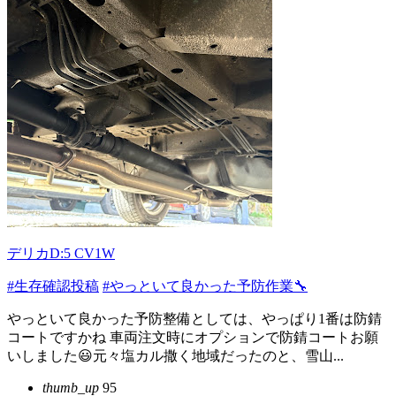
デリカD:5 CV1W
#生存確認投稿
#やっといて良かった予防作業🔧
やっといて良かった予防整備としては、やっぱり1番は防錆
コートですかね 車両注文時にオプションで防錆コートお願
いしました😃元々塩カル撒く地域だったのと、雪山...
thumb_up
95