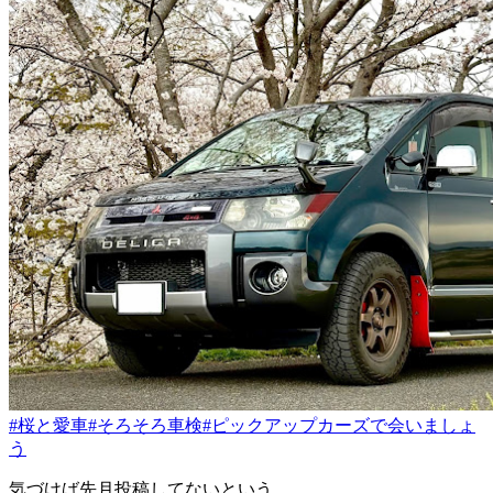
#桜と愛車
#そろそろ車検
#ピックアップカーズで会いましょ
う
気づけば先月投稿してないという、、、