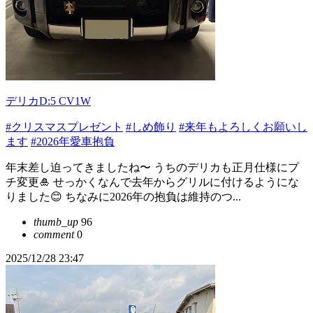
デリカD:5 CV1W
#クリスマスプレゼント
#しめ飾り
#来年もよろしくお願いし
ます
#2026年愛車抱負
年末差し迫ってきましたね〜 うちのデリカも正月仕様にプ
チ変更🎍 せっかくなんで去年からグリルに付けるようにな
りました😊 ちなみに2026年の抱負は維持のつ...
thumb_up
96
comment
0
2025/12/28 23:47