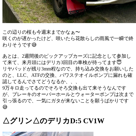
この辺りの桜も今週末までかなぁ〜
咲くのが遅かったけど、咲いたら花散らしの雨風で一瞬で終
わりそうです😅
あとは、2週間後のピックアップカーズに記念として参加し
て来て、来月頭にはデリカ3回目の車検が待ってます😇
リヤパッドが残り3mm程なので、持ち込み交換をお願いした
のと、LLC、ATFの交換、パワステオイルポンプに漏れも確
認してるんでさてどうなるか、、、
9万キロ走ってるのでそろそろ交換も出て来そうなんです
が、ブレーキのオーバーホールとウォーターポンプは次まで
引っ張るので、一気にガタが来ないことを願うばかりです
😅
△グリン△のデリカD:5 CV1W