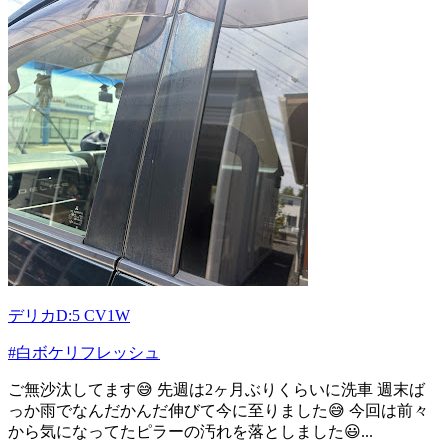
デリカD:5 CV1W
#白ボケリフレッシュ
ご無沙汰してます😅 先週は2ヶ月ぶりくらいに洗車 週末ば
っか雨でなんだかんだ伸びて今に至りました😅 今回は前々
から気になってたピラーの汚れを落としました😃...