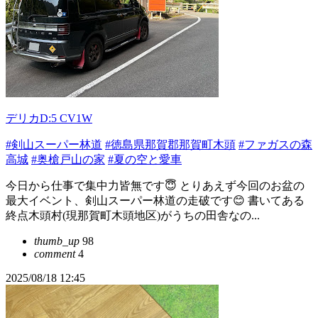
デリカD:5 CV1W
#剣山スーパー林道
#徳島県那賀郡那賀町木頭
#ファガスの森
高城
#奥槍戸山の家
#夏の空と愛車
今日から仕事で集中力皆無です😇 とりあえず今回のお盆の
最大イベント、剣山スーパー林道の走破です😊 書いてある
終点木頭村(現那賀町木頭地区)がうちの田舎なの...
thumb_up
98
comment
4
2025/08/18 12:45