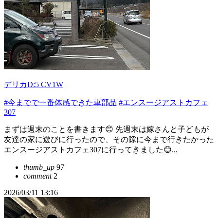
デリカD:5 CV1W
#今までで一番体感できた車部品
#エンスージアストカフェ
307
まずは週末のことを書きます😊 先週末は嫁さんと子どもが
友達の家に遊びに行ったので、その隙に今まで行きたかった
エンスージアストカフェ307に行ってきました😊...
thumb_up
97
comment
2
2026/03/11 13:16