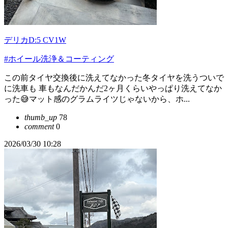
デリカD:5 CV1W
#ホイール洗浄＆コーティング
この前タイヤ交換後に洗えてなかった冬タイヤを洗うついで
に洗車も 車もなんだかんだ2ヶ月くらいやっぱり洗えてなか
った😅マット感のグラムライツじゃないから、ホ...
thumb_up
78
comment
0
2026/03/30 10:28