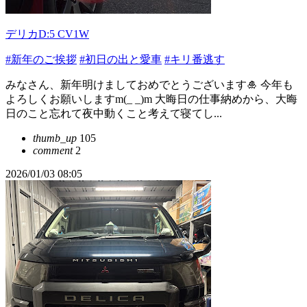
デリカD:5 CV1W
#新年のご挨拶
#初日の出と愛車
#キリ番逃す
みなさん、新年明けましておめでとうございます🎍 今年も
よろしくお願いしますm(_ _)m 大晦日の仕事納めから、大晦
日のこと忘れて夜中動くこと考えて寝てし...
thumb_up
105
comment
2
2026/01/03 08:05