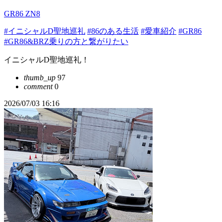
GR86 ZN8
#イニシャルD聖地巡礼
#86のある生活
#愛車紹介
#GR86
#GR86&BRZ乗りの方と繋がりたい
イニシャルD聖地巡礼！
thumb_up
97
comment
0
2026/07/03 16:16