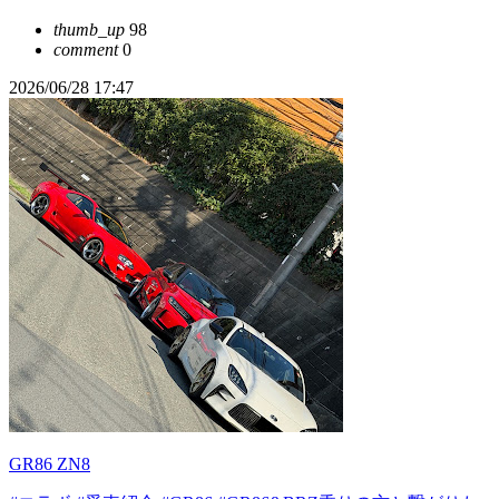
thumb_up
98
comment
0
2026/06/28 17:47
GR86 ZN8