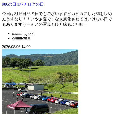
#86の日
#ハチロクの日
今日は8月6日86の日でもございますピカピカにした86を収め
んとすなり！！いやぁ夏ですなぁ風化させてはいけない日で
もありますうーんどの写真もひと味もふた味...
thumb_up
38
comment
0
2026/08/06 14:00