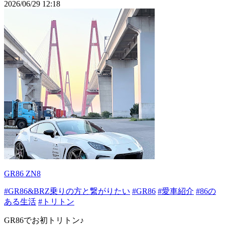
2026/06/29 12:18
GR86 ZN8
#GR86&BRZ乗りの方と繋がりたい
#GR86
#愛車紹介
#86の
ある生活
#トリトン
GR86でお初トリトン♪