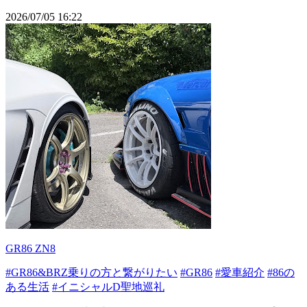
2026/07/05 16:22
GR86 ZN8
#GR86&BRZ乗りの方と繋がりたい
#GR86
#愛車紹介
#86の
ある生活
#イニシャルD聖地巡礼