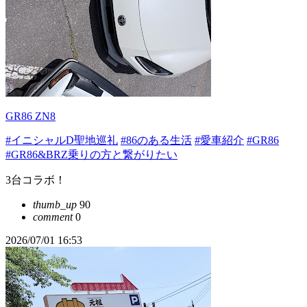
GR86 ZN8
#イニシャルD聖地巡礼
#86のある生活
#愛車紹介
#GR86
#GR86&BRZ乗りの方と繋がりたい
3台コラボ！
thumb_up
90
comment
0
2026/07/01 16:53