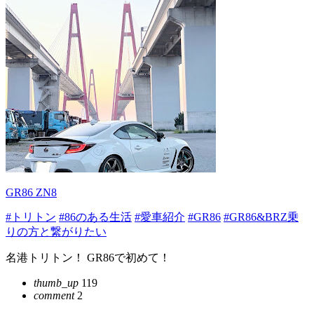
GR86 ZN8
#トリトン
#86のある生活
#愛車紹介
#GR86
#GR86&BRZ乗
りの方と繋がりたい
名港トリトン！ GR86で初めて！
thumb_up
119
comment
2