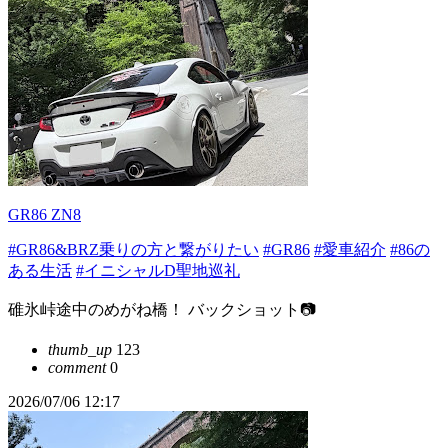
GR86 ZN8
#GR86&BRZ乗りの方と繋がりたい
#GR86
#愛車紹介
#86の
ある生活
#イニシャルD聖地巡礼
碓氷峠途中のめがね橋！ バックショット📷
thumb_up
123
comment
0
2026/07/06 12:17