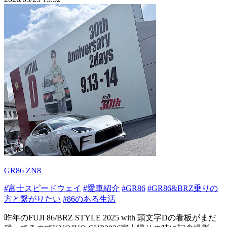
GR86 ZN8
#富士スピードウェイ
#愛車紹介
#GR86
#GR86&BRZ乗りの
方と繋がりたい
#86のある生活
昨年のFUJI 86/BRZ STYLE 2025 with 頭文字Dの看板がまだ