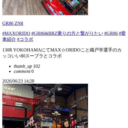
GR86 ZN8
#MAXORIDO
#GR86&BRZ乗りの方と繋がりたい
#GR86
#愛
車紹介
#コラボ
130R YOKOHAMAにてMAX☆ORIDOこと織戸学選手のカ
ッコいい80スープラとコラボ
thumb_up
102
comment
0
2026/06/23 14:28