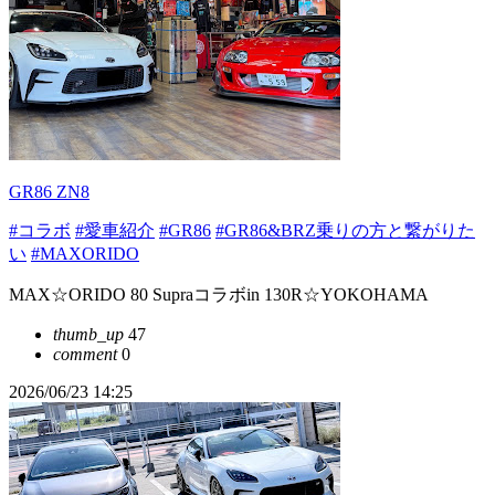
GR86 ZN8
#コラボ
#愛車紹介
#GR86
#GR86&BRZ乗りの方と繋がりた
い
#MAXORIDO
MAX☆ORIDO 80 Supraコラボin 130R☆YOKOHAMA
thumb_up
47
comment
0
2026/06/23 14:25