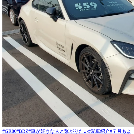
#GR86
#BRZ
#車が好きな人と繋がりたい
#愛車紹介
#７月もよ