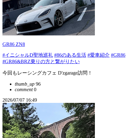
GR86 ZN8
#イニシャルD聖地巡礼
#86のある生活
#愛車紹介
#GR86
#GR86&BRZ乗りの方と繋がりたい
今回もレーシングカフェ D'zgarage訪問！
thumb_up
96
comment
0
2026/07/07 16:49