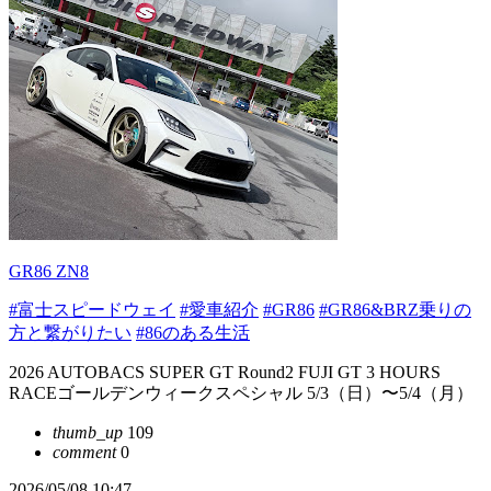
GR86 ZN8
#富士スピードウェイ
#愛車紹介
#GR86
#GR86&BRZ乗りの
方と繋がりたい
#86のある生活
2026 AUTOBACS SUPER GT Round2 FUJI GT 3 HOURS
RACEゴールデンウィークスペシャル 5/3（日）〜5/4（月）
thumb_up
109
comment
0
2026/05/08 10:47