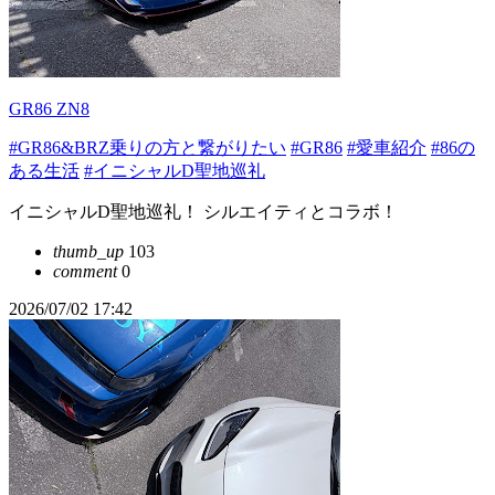
GR86 ZN8
#GR86&BRZ乗りの方と繋がりたい
#GR86
#愛車紹介
#86の
ある生活
#イニシャルD聖地巡礼
イニシャルD聖地巡礼！ シルエイティとコラボ！
thumb_up
103
comment
0
2026/07/02 17:42