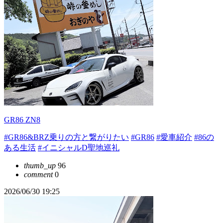
GR86 ZN8
#GR86&BRZ乗りの方と繋がりたい
#GR86
#愛車紹介
#86の
ある生活
#イニシャルD聖地巡礼
thumb_up
96
comment
0
2026/06/30 19:25