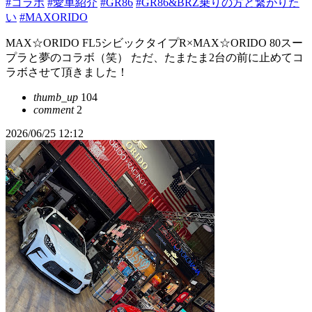
#コラボ
#愛車紹介
#GR86
#GR86&BRZ乗りの方と繋がりた
い
#MAXORIDO
MAX☆ORIDO FL5シビックタイプR×MAX☆ORIDO 80スー
プラと夢のコラボ（笑） ただ、たまたま2台の前に止めてコ
ラボさせて頂きました！
thumb_up
104
comment
2
2026/06/25 12:12