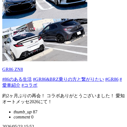
GR86 ZN8
#86のある生活
#GR86&BRZ乗りの方と繋がりたい
#GR86
#
愛車紹介
#コラボ
約2ヶ月ぶりの再会！ コラボありがとうございました！ 愛知
オートメッセ2026にて！
thumb_up
87
comment
0
2026/05/23 15:52