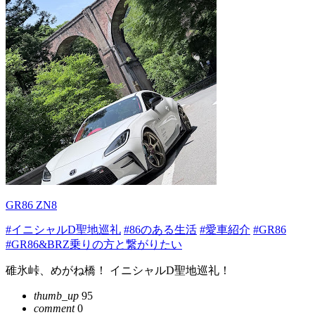
GR86 ZN8
#イニシャルD聖地巡礼
#86のある生活
#愛車紹介
#GR86
#GR86&BRZ乗りの方と繋がりたい
碓氷峠、めがね橋！ イニシャルD聖地巡礼！
thumb_up
95
comment
0