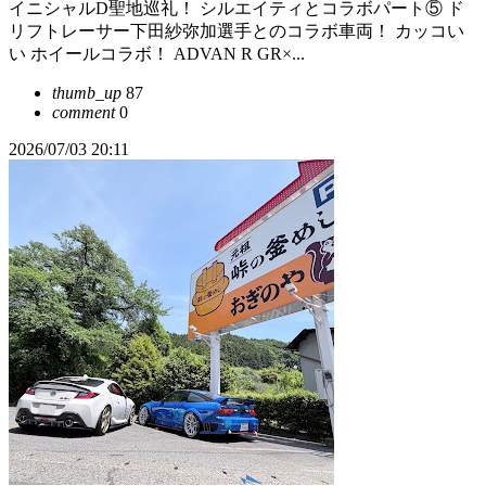
イニシャルD聖地巡礼！ シルエイティとコラボパート⑤ ド
リフトレーサー下田紗弥加選手とのコラボ車両！ カッコい
い ホイールコラボ！ ADVAN R GR×...
thumb_up
87
comment
0
2026/07/03 20:11