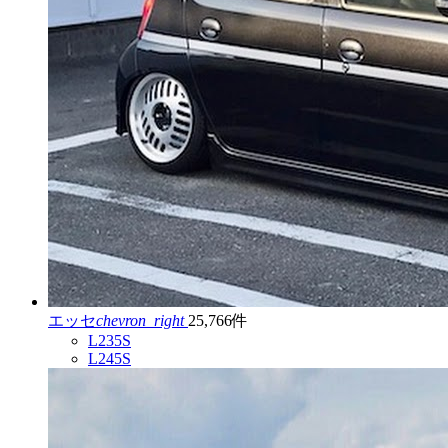
エッセ
chevron_right
25,766件
L235S
L245S