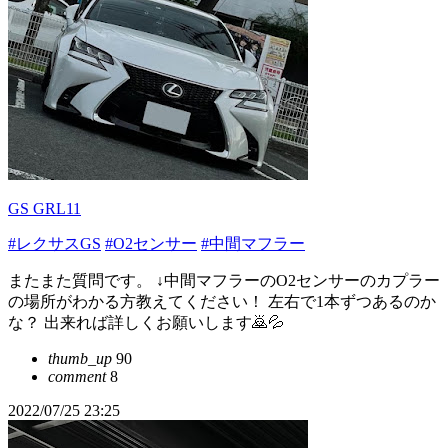
GS GRL11
#レクサスGS
#O2センサー
#中間マフラー
またまた質問です。 ↓中間マフラーのO2センサーのカプラー
の場所がわかる方教えてください！ 左右で1本ずつあるのか
な？ 出来れば詳しくお願いします🙇💦
thumb_up
90
comment
8
2022/07/25 23:25