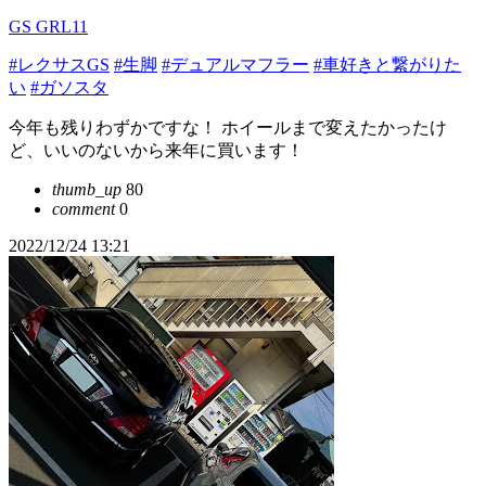
GS GRL11
#レクサスGS
#生脚
#デュアルマフラー
#車好きと繋がりた
い
#ガソスタ
今年も残りわずかですな！ ホイールまで変えたかったけ
ど、いいのないから来年に買います！
thumb_up
80
comment
0
2022/12/24 13:21