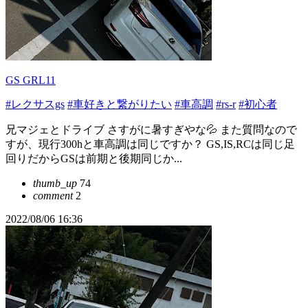
GS GRL11
#レクサスgs
#車好きと繋がりたい
#車高調
#rs-r
#初心者
兄マジェとドライブ さすがに暑すぎやな💦 また質問なので
すが、現行300hと車高調は同じですか？ GS,IS,RCは同じ足
回りだからGSは前期と後期同じか...
thumb_up
74
comment
2
2022/08/06 16:36