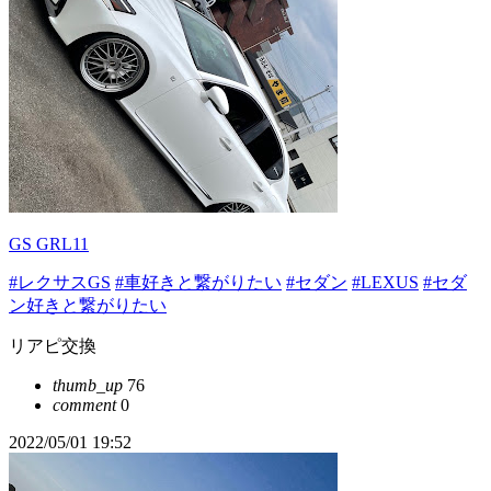
GS GRL11
#レクサスGS
#車好きと繋がりたい
#セダン
#LEXUS
#セダ
ン好きと繋がりたい
リアピ交換
thumb_up
76
comment
0
2022/05/01 19:52