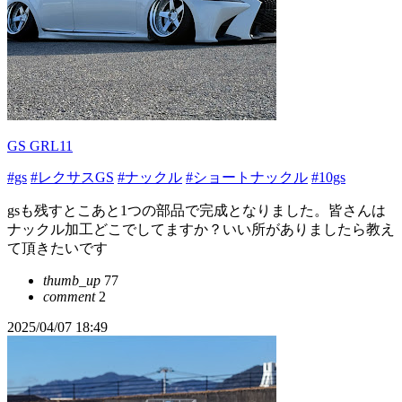
GS GRL11
#gs
#レクサスGS
#ナックル
#ショートナックル
#10gs
gsも残すとこあと1つの部品で完成となりました。皆さんは
ナックル加工どこでしてますか？いい所がありましたら教え
て頂きたいです
thumb_up
77
comment
2
2025/04/07 18:49