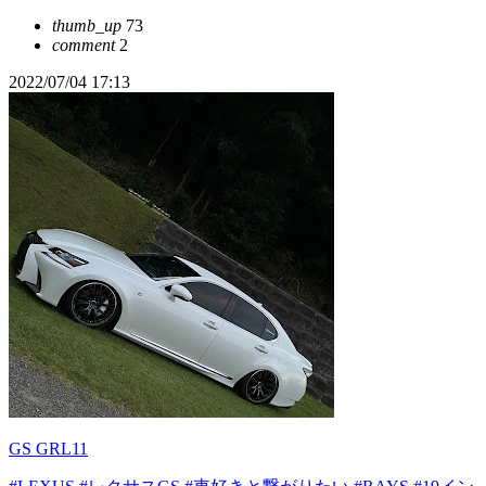
thumb_up
73
comment
2
2022/07/04 17:13
GS GRL11