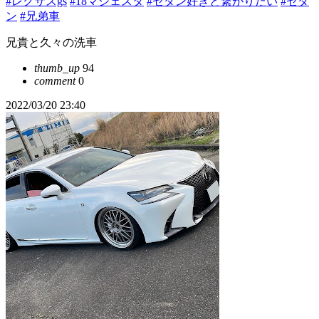
#レクサスgs
#18マジェスタ
#セダン好きと繋がりたい
#セダ
ン
#兄弟車
兄貴と久々の洗車
thumb_up
94
comment
0
2022/03/20 23:40