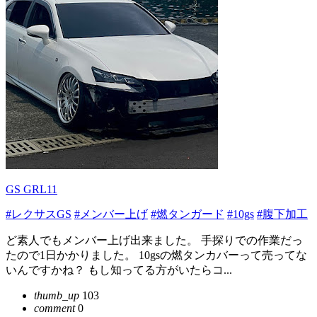
GS GRL11
#レクサスGS
#メンバー上げ
#燃タンガード
#10gs
#腹下加工
ど素人でもメンバー上げ出来ました。 手探りでの作業だっ
たので1日かかりました。 10gsの燃タンカバーって売ってな
いんですかね？ もし知ってる方がいたらコ...
thumb_up
103
comment
0