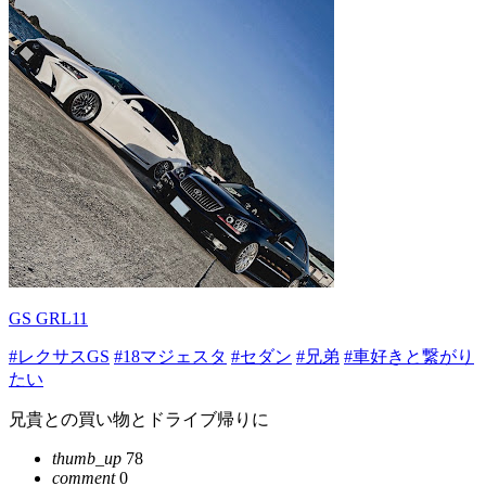
GS GRL11
#レクサスGS
#18マジェスタ
#セダン
#兄弟
#車好きと繋がり
たい
兄貴との買い物とドライブ帰りに
thumb_up
78
comment
0