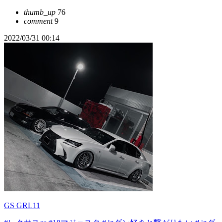
thumb_up
76
comment
9
2022/03/31 00:14
GS GRL11