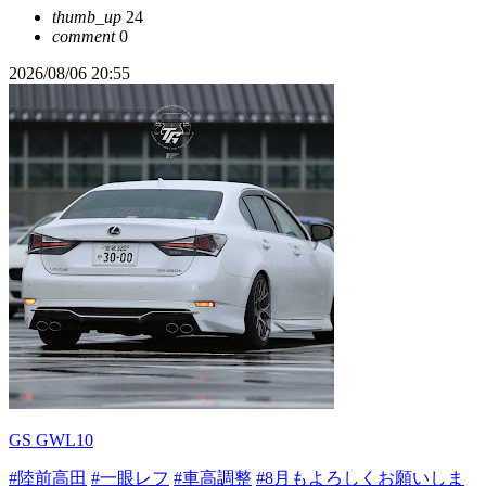
thumb_up
24
comment
0
2026/08/06 20:55
GS GWL10
#陸前高田
#一眼レフ
#車高調整
#8月もよろしくお願いしま