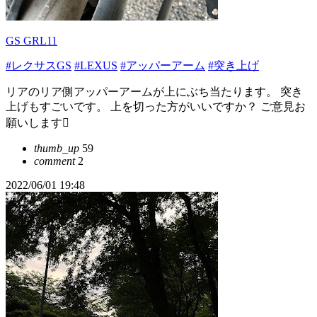
GS GRL11
#レクサスGS
#LEXUS
#アッパーアーム
#突き上げ
リアのリア側アッパーアームが上にぶち当たります。 突き
上げもすごいです。 上を切った方がいいですか？ ご意見お
願いします
thumb_up
59
comment
2
2022/06/01 19:48