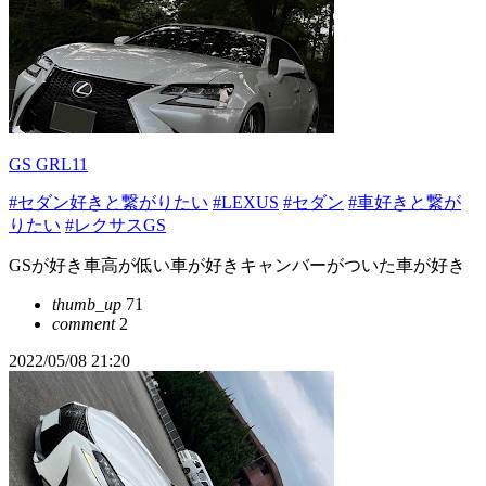
GS GRL11
#セダン好きと繋がりたい
#LEXUS
#セダン
#車好きと繋が
りたい
#レクサスGS
GSが好き車高が低い車が好きキャンバーがついた車が好き
thumb_up
71
comment
2
2022/05/08 21:20