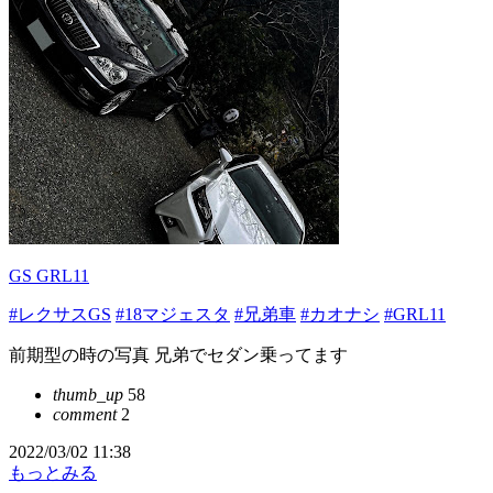
GS GRL11
#レクサスGS
#18マジェスタ
#兄弟車
#カオナシ
#GRL11
前期型の時の写真 兄弟でセダン乗ってます
thumb_up
58
comment
2
2022/03/02 11:38
もっとみる