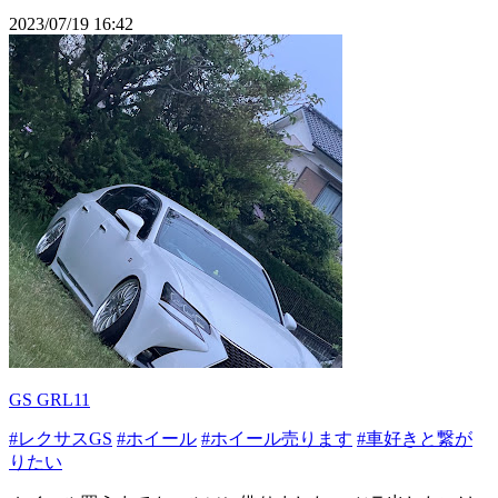
2023/07/19 16:42
GS GRL11
#レクサスGS
#ホイール
#ホイール売ります
#車好きと繋が
りたい