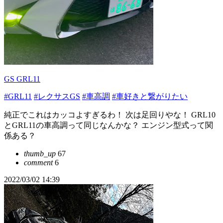
GS GRL11
#GRL11
#レクサスGS
#車高調
#車好きと繋がりたい
純正でこれはカッコよすぎるわ！ 次は足回りやな！ GRL10
とGRL11の車高調って同じなんかな？ エンジン型式って関
係ある？
thumb_up
67
comment
6
2022/03/02 14:39