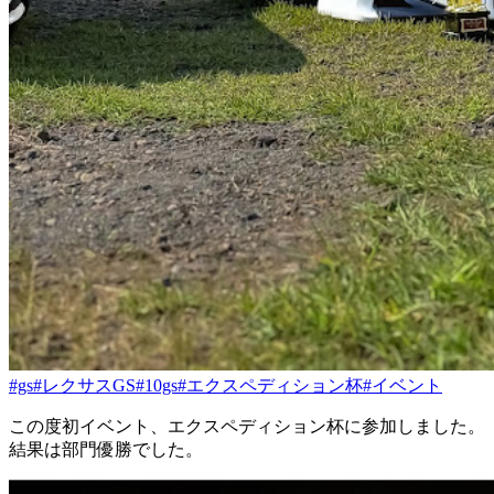
#gs
#レクサスGS
#10gs
#エクスペディション杯
#イベント
この度初イベント、エクスペディション杯に参加しました。
結果は部門優勝でした。