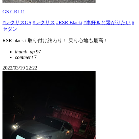
GS GRL11
#レクサスGS
#レクサス
#RSR Blacki
#車好きと繋がりたい
#
セダン
RSR black i 取り付け終わり！ 乗り心地も最高！
thumb_up
97
comment
7
2022/03/19 22:22