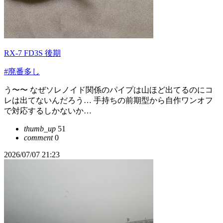
RX-7 FD3S 後期
#廃番多し
う〜〜 なぜソレノイド関係のパイプは山ほど出てるのにコ
レは出てないんだろう… 手持ちの前期型から自作ワンオフ
で対応するしかないか…
thumb_up
51
comment
0
2026/07/07 21:23