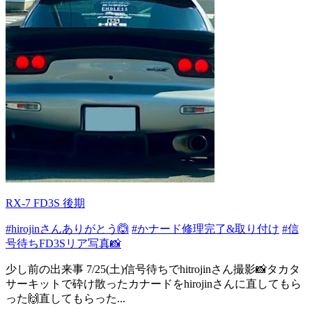
RX-7 FD3S 後期
#hirojinさんありがとう🙆
#かナード修理完了&取り付け
#信
号待ちFD3Sリア写真📸
少し前の出来事 7/25(土)信号待ちでhitrojinさん撮影📸タカタ
サーキットで砕け散ったカナードをhirojinさんに直してもら
った🙌直してもらった...