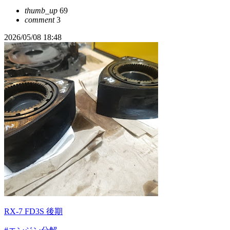
thumb_up
69
comment
3
2026/05/08 18:48
RX-7 FD3S 後期