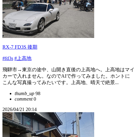
RX-7 FD3S 後期
#fd3s
#上高地
飛騨市→東京の途中、山開き直後の上高地へ。上高地はマイ
カーで入れません。なのでAIで作ってみました。ホントに
こんな写真撮ってみたいです。上高地、晴天で絶景...
thumb_up
98
comment
0
2026/04/21 20:14