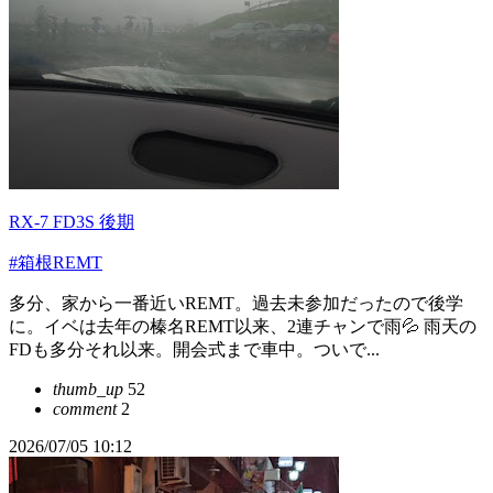
RX-7 FD3S 後期
#箱根REMT
多分、家から一番近いREMT。過去未参加だったので後学
に。イベは去年の榛名REMT以来、2連チャンで雨💦 雨天の
FDも多分それ以来。開会式まで車中。ついで...
thumb_up
52
comment
2
2026/07/05 10:12