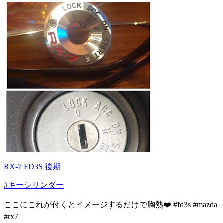
RX-7 FD3S 後期
#キーシリンダー
ここにこれが付くとイメージするだけで胸熱❤️ #fd3s #mazda
#rx7