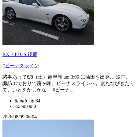
RX-7 FD3S 後期
#ビーナスライン
諸事あって8/8（土）超早朝 am 3:00 に蒲田を出発… 途中、
諏訪ICでおりて霧ヶ峰、ビーナスラインへ。雲たなびきたり
て、いとをかしかな。 #ビーナ...
thumb_up
64
comment
0
2026/08/09 06:04