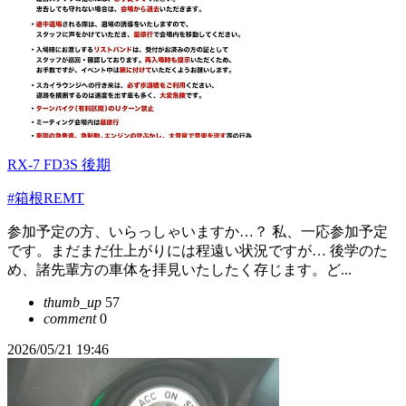
RX-7 FD3S 後期
#箱根REMT
参加予定の方、いらっしゃいますか…？ 私、一応参加予定
です。まだまだ仕上がりには程遠い状況ですが… 後学のた
め、諸先輩方の車体を拝見いたしたく存じます。ど...
thumb_up
57
comment
0
2026/05/21 19:46