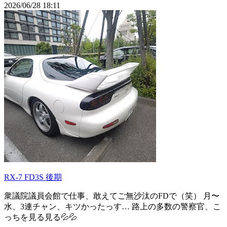
2026/06/28 18:11
RX-7 FD3S 後期
衆議院議員会館で仕事、敢えてご無沙汰のFDで（笑） 月〜
水、3連チャン、キツかったっす… 路上の多数の警察官、こ
っちを見る見る💦💦