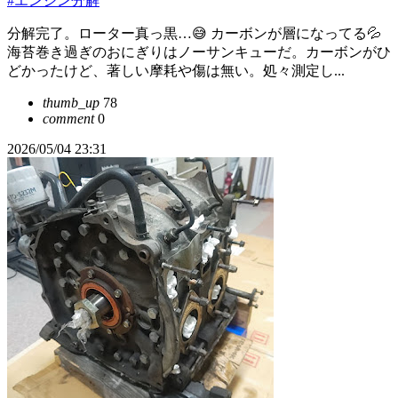
#エンジン分解
分解完了。ローター真っ黒…😅 カーボンが層になってる💦
海苔巻き過ぎのおにぎりはノーサンキューだ。カーボンがひ
どかったけど、著しい摩耗や傷は無い。処々測定し...
thumb_up
78
comment
0
2026/05/04 23:31