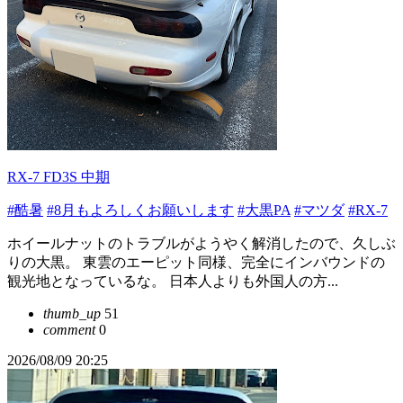
RX-7 FD3S 中期
#酷暑
#8月もよろしくお願いします
#大黒PA
#マツダ
#RX-7
ホイールナットのトラブルがようやく解消したので、久しぶ
りの大黒。 東雲のエーピット同様、完全にインバウンドの
観光地となっているな。 日本人よりも外国人の方...
thumb_up
51
comment
0
2026/08/09 20:25