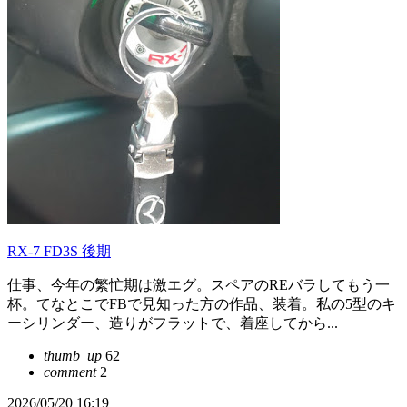
RX-7 FD3S 後期
仕事、今年の繁忙期は激エグ。スペアのREバラしてもう一
杯。てなとこでFBで見知った方の作品、装着。私の5型のキ
ーシリンダー、造りがフラットで、着座してから...
thumb_up
62
comment
2
2026/05/20 16:19