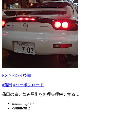
RX-7 FD3S 後期
#蒲田
#バーボンロード
蒲田の狭い飲み屋街を無理矢理疾走する…
thumb_up
70
comment
2