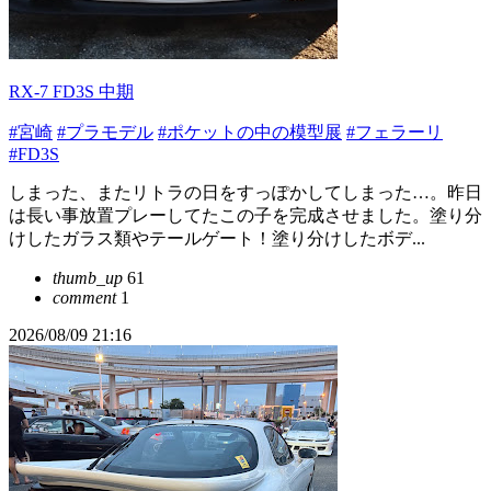
RX-7 FD3S 中期
#宮崎
#プラモデル
#ポケットの中の模型展
#フェラーリ
#FD3S
しまった、またリトラの日をすっぽかしてしまった…。昨日
は長い事放置プレーしてたこの子を完成させました。塗り分
けしたガラス類やテールゲート！塗り分けしたボデ...
thumb_up
61
comment
1
2026/08/09 21:16