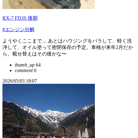
RX-7 FD3S 後期
#エンジン分解
ようやくここまで… あとはハウジングをバラして、軽く洗
浄して、オイル塗って密閉保存の予定。車検が来年2月だか
ら、載せ替えはその後かな〜
thumb_up
64
comment
0
2026/05/03 18:07