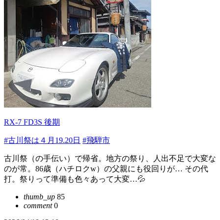
RX-7 FD3S 後期
#古川祭は４月19.20日
#飛騨市
古川祭（の手伝い）で帰省。地方の祭り、人出不足で大変な
のが常。86歳（ハチロクw）の父親にも役回りが… その代
打。祭りって準備も色々あって大変…💦
thumb_up
85
comment
0