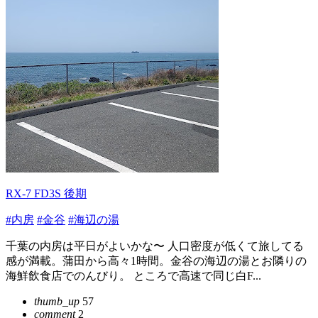
RX-7 FD3S 後期
#内房
#金谷
#海辺の湯
千葉の内房は平日がよいかな〜 人口密度が低くて旅してる
感が満載。蒲田から高々1時間。金谷の海辺の湯とお隣りの
海鮮飲食店でのんびり。 ところで高速で同じ白F...
thumb_up
57
comment
2