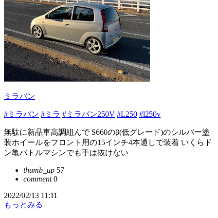
ミラバン
#ミラバン
#ミラ
#ミラバン250V
#L250
#l250v
無駄に新品車高調組んで S660のβ(低グレード)のシルバー塗
装ホイールをフロント用の15インチ4本通しで装着 いくらド
ン亀バトルマシンでも手は抜けない
thumb_up
57
comment
0
2022/02/13 11:11
もっとみる