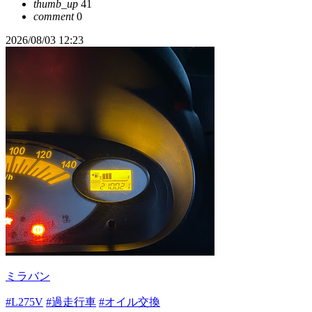
thumb_up
41
comment
0
2026/08/03 12:23
ミラバン
#L275V
#過走行車
#オイル交換