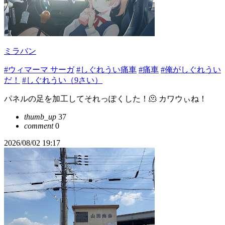
ミラバン
#ウィマーマ サーガ
#しぐれうい痛車
#痛車
#俺がしぐれうい
だ！
#しぐれうい（9さい）
パネルの足を加工してそれっぽくした！🫠 カワウぃね！
thumb_up
37
comment
0
2026/08/02 19:17