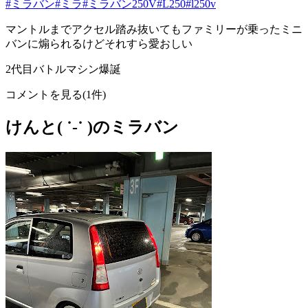
#ミラバン
#ミラ
#ミラバン250V
#L250
#l250v
マントルまでアクセル踏み抜いてもファミリーが乗ったミニ
バンに煽られるけどそれすら愛おしい
2代目バトルマシン爆誕
コメントを見る(1件)
けんと( ˙-˙ )のミラバン