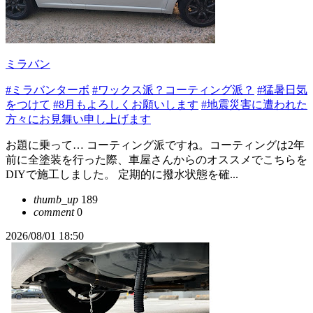
ミラバン
#ミラバンターボ
#ワックス派？コーティング派？
#猛暑日気
をつけて
#8月もよろしくお願いします
#地震災害に遭われた
方々にお見舞い申し上げます
お題に乗って… コーティング派ですね。コーティングは2年
前に全塗装を行った際、車屋さんからのオススメでこちらを
DIYで施工しました。 定期的に撥水状態を確...
thumb_up
189
comment
0
2026/08/01 18:50