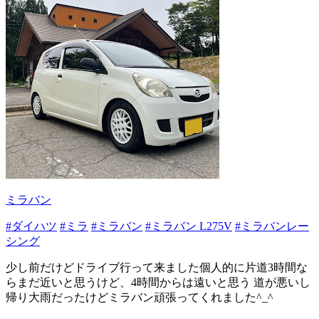
ミラバン
#ダイハツ
#ミラ
#ミラバン
#ミラバン L275V
#ミラバンレー
シング
少し前だけどドライブ行って来ました個人的に片道3時間な
らまだ近いと思うけど、4時間からは遠いと思う 道が悪いし
帰り大雨だったけどミラバン頑張ってくれました^_^