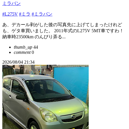
ミラバン
#L275V
#ミラ
#ミラバン
あ、デカール剥がした後の写真先に上げてしまったけれど
も、ゲタ車買いました。 2011年式のL275V 5MT車ですわ！
納車時23500km のんびり弄る...
thumb_up
44
comment
0
2026/08/04 21:34