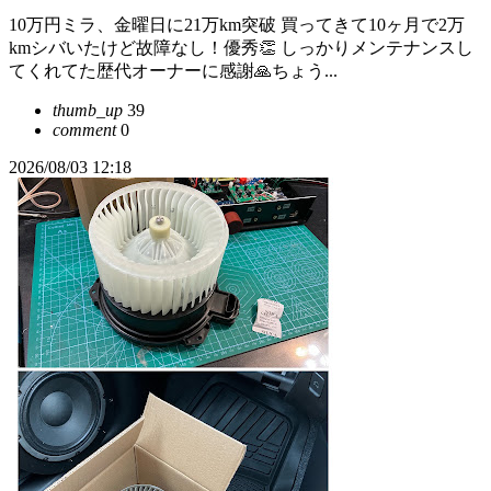
10万円ミラ、金曜日に21万km突破 買ってきて10ヶ月で2万
kmシバいたけど故障なし！優秀👏 しっかりメンテナンスし
てくれてた歴代オーナーに感謝🙏ちょう...
thumb_up
39
comment
0
2026/08/03 12:18