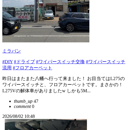
ミラバン
#DIY
#ドライブ
#ワイパースイッチ交換
#ワイパースイッチ
流用
#フロアカーペット
昨日はまたまた八幡へ行って来ました！ お目当てはL275の
ワイパースイッチと、フロアカーペットです。まさかの！
L275Vの解体車がありましたw しかも5M...
thumb_up
47
comment
0
2026/08/02 10:48