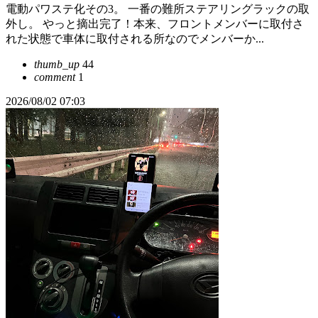
電動パワステ化その3。 一番の難所ステアリングラックの取
外し。 やっと摘出完了！本来、フロントメンバーに取付さ
れた状態で車体に取付される所なのでメンバーか...
thumb_up
44
comment
1
2026/08/02 07:03