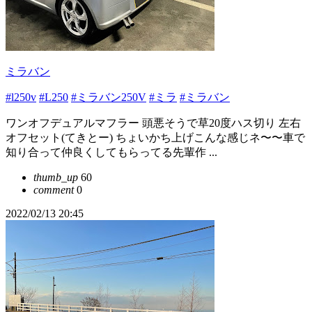
ミラバン
#l250v
#L250
#ミラバン250V
#ミラ
#ミラバン
ワンオフデュアルマフラー 頭悪そうで草20度ハス切り 左右
オフセット(てきとー) ちょいかち上げこんな感じネ〜〜車で
知り合って仲良くしてもらってる先輩作 ...
thumb_up
60
comment
0
2022/02/13 20:45