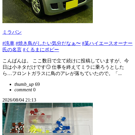
ミラバン
#洗車
#焼き鳥がしたい気分だなぁ〜
#某ハイエースオーナー
氏の名言
#くるまにポピー
こんばんは。 ここ数日で立て続けに投稿していますが、今
日は小ネタだけです🙄 仕事を終えてミラに乗ろうとした
ら…フロントガラスに鳥のアレが落ちていたので。「...
thumb_up
69
comment
0
2026/08/04 21:13