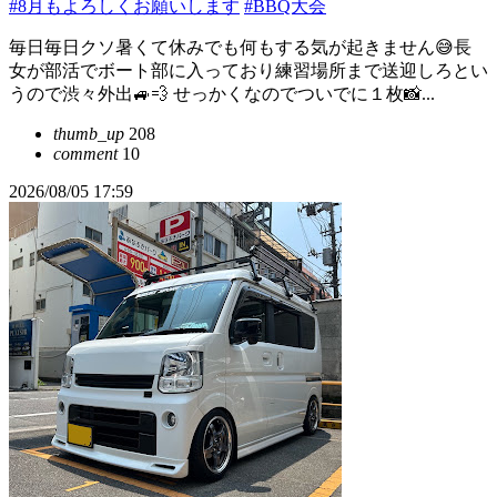
#8月もよろしくお願いします
#BBQ大会
毎日毎日クソ暑くて休みでも何もする気が起きません😅長
女が部活でボート部に入っており練習場所まで送迎しろとい
うので渋々外出🚙💨 せっかくなのでついでに１枚📸...
thumb_up
208
comment
10
2026/08/05 17:59