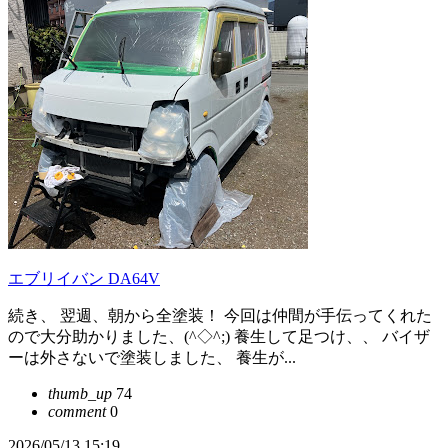
エブリイバン DA64V
続き、 翌週、朝から全塗装！ 今回は仲間が手伝ってくれた
ので大分助かりました、(^◇^;) 養生して足つけ、、 バイザ
ーは外さないで塗装しました、 養生が...
thumb_up
74
comment
0
2026/05/13 15:19