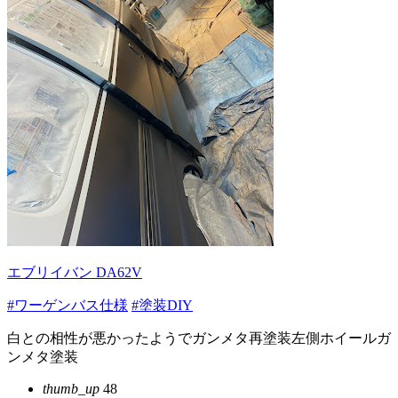
エブリイバン DA62V
#ワーゲンバス仕様
#塗装DIY
白との相性が悪かったようでガンメタ再塗装左側ホイールガ
ンメタ塗装
thumb_up
48