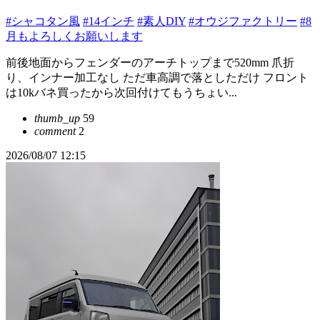
#シャコタン風
#14インチ
#素人DIY
#オウジファクトリー
#8
月もよろしくお願いします
前後地面からフェンダーのアーチトップまで520mm 爪折
り、インナー加工なし ただ車高調で落としただけ フロント
は10kバネ買ったから次回付けてもうちょい...
thumb_up
59
comment
2
2026/08/07 12:15