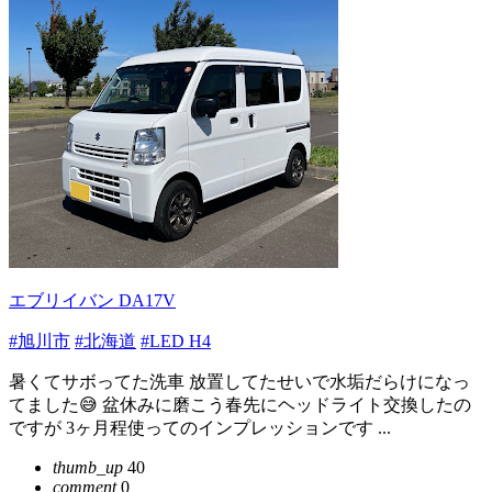
エブリイバン DA17V
#旭川市
#北海道
#LED H4
暑くてサボってた洗車 放置してたせいで水垢だらけになっ
てました😅 盆休みに磨こう春先にヘッドライト交換したの
ですが 3ヶ月程使ってのインプレッションです ...
thumb_up
40
comment
0