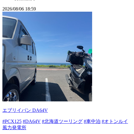
2026/08/06 18:59
エブリイバン DA64V
#PCX125
#DA64V
#北海道ツーリング
#車中泊
#オトンルイ
風力発電所