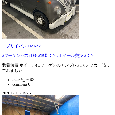
エブリイバン DA62V
#ワーゲンバス仕様
#塗装DIY
#ホイール交換
#DIY
装着装着 ホイールにワーゲンのエンブレムステッカー貼っ
てみました
thumb_up
62
comment
0
2026/08/05 04:25