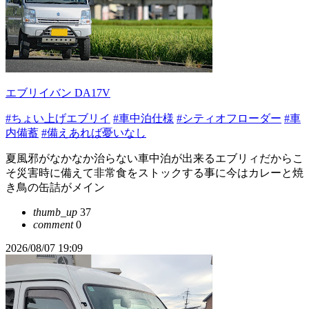
エブリイバン DA17V
#ちょい上げエブリイ
#車中泊仕様
#シティオフローダー
#車
内備蓄
#備えあれば憂いなし
夏風邪がなかなか治らない車中泊が出来るエブリィだからこ
そ災害時に備えて非常食をストックする事に今はカレーと焼
き鳥の缶詰がメイン
thumb_up
37
comment
0
2026/08/07 19:09