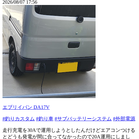
2026/08/07 17:56
エブリイバン DA17V
#釣りカスタム
#釣り車
#サブバッテリーシステム
#外部電源
走行充電を30Aで運用しようとしたんだけどエアコンつける
とどうも発電が間に合ってなかったので20A運用にしまし