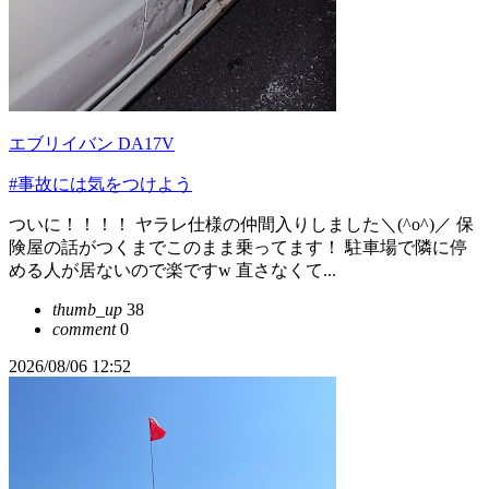
エブリイバン DA17V
#事故には気をつけよう
ついに！！！！ ヤラレ仕様の仲間入りしました＼(^o^)／ 保
険屋の話がつくまでこのまま乗ってます！ 駐車場で隣に停
める人が居ないので楽ですw 直さなくて...
thumb_up
38
comment
0
2026/08/06 12:52