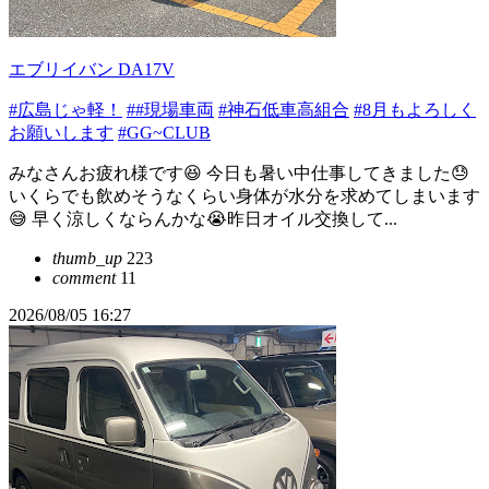
エブリイバン DA17V
#広島じゃ軽！
##現場車両
#神石低車高組合
#8月もよろしく
お願いします
#GG~CLUB
みなさんお疲れ様です😆 今日も暑い中仕事してきました😓
いくらでも飲めそうなくらい身体が水分を求めてしまいます
😅 早く涼しくならんかな😭昨日オイル交換して...
thumb_up
223
comment
11
2026/08/05 16:27