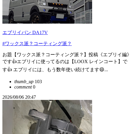
エブリイバン DA17V
#ワックス派？コーティング派？
お題【ワックス派？コーティング派？】投稿《エブリイ編》
です👍エブリイに使ってるのは【LOOX レインコート】で
す👍 エブリイには、もう数年使い続けてます😄...
thumb_up
103
comment
0
2026/08/06 20:47