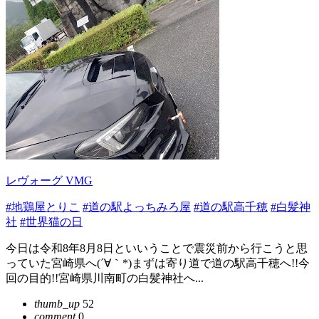
レヴォーグ VMG
#地鶏屋とりこ
#道の駅よっちみろ屋
#道の駅高千穂
#白髪神
社
#世界猫の日
今日は令和8年8月8日といいうことで震災前から行こうと思
っていた宮崎県へ(´∀｀*)まずは寄り道で道の駅高千穂へ!!今
回の目的!!宮崎県川南町の白髪神社へ...
thumb_up
52
comment
0