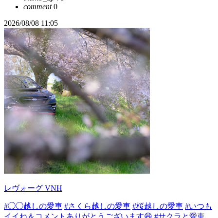
comment
0
2026/08/08 11:05
レヴォーグ VNH
#◯◯越しの愛車
#さくら越しの愛車
#桜越しの愛車
#いつも
イイね＆コメントありがとうございます😆
#サクラと愛車