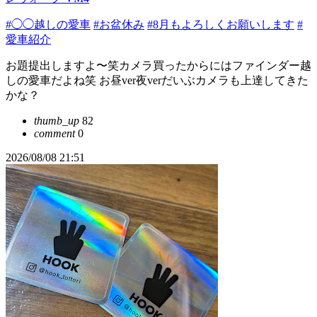
#◯◯越しの愛車
#お盆休み
#8月もよろしくお願いします
#
愛車紹介
お題提出しますよ〜笑カメラ買ったからにはファインダー越
しの愛車だよね笑 お昼ver夜verだいぶカメラも上達してきた
かな？
thumb_up
82
comment
0
2026/08/08 21:51