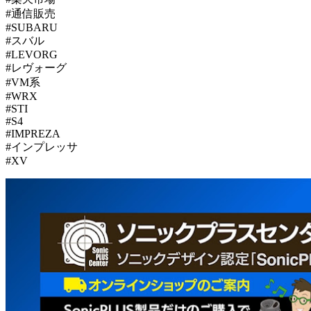
#通信販売
#SUBARU
#スバル
#LEVORG
#レヴォーグ
#VM系
#WRX
#STI
#S4
#IMPREZA
#インプレッサ
#XV