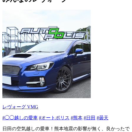
レヴォーグ VMG
#◯◯越しの愛車
#オートポリス
#熊本
#日田
#曇天
日田の空気越しの愛車！熊本地震の影響が無く、良かったで