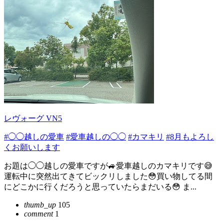
レヴォーグ VN5
#◯◯越しの愛車
#愛車越しの◯◯
#カマキリ
#8月もよろし
くお願いします
お題は◯◯越しの愛車ですが🚙愛車越しのカマキリです😅
運転中に突然出てきてビックリしました😳買い物してる間
にどこかに行くだろうと思っていたらまだいる😳 ま...
thumb_up
105
comment
1