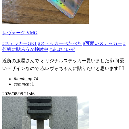
レヴォーグ VMG
#ステッカーGET
#ステッカーぺたぺた
#可愛いステッカー
#
何処に貼ろうか検討中
#赤はいいぞ
近所の服屋さんで オリジナルステッカー貰いました👍 可愛
いデザインなので 赤レヴォちゃんに貼りたいと思います🙆‍♂
thumb_up
74
comment
1
2026/08/08 21:46