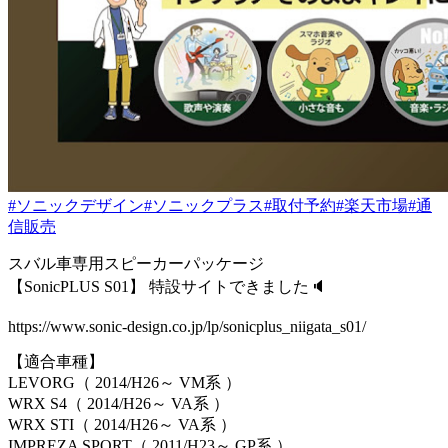
#ソニックデザイン
#ソニックプラス
#取付予約
#楽天市場
#通
信販売
スバル車専用スピーカーパッケージ
【SonicPLUS S01】 特設サイトできました🔈
https://www.sonic-design.co.jp/lp/sonicplus_niigata_s01/
【適合車種】
LEVORG（ 2014/H26～ VM系 ）
WRX S4（ 2014/H26～ VA系 ）
WRX STI（ 2014/H26～ VA系 ）
IMPREZA SPORT（ 2011/H23～ GP系 ）