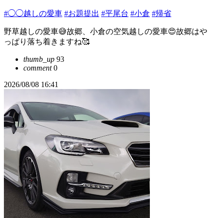
#◯◯越しの愛車
#お題提出
#平尾台
#小倉
#帰省
野草越しの愛車😅故郷、小倉の空気越しの愛車😍故郷はや
っぱり落ち着きますね🥰
thumb_up
93
comment
0
2026/08/08 16:41