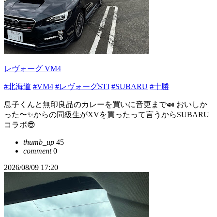
レヴォーグ VM4
#北海道
#VM4
#レヴォーグSTI
#SUBARU
#十勝
息子くんと無印良品のカレーを買いに音更まで🍛 おいしか
った〜✨からの同級生がXVを買ったって言うからSUBARU
コラボ😎
thumb_up
45
comment
0
2026/08/09 17:20