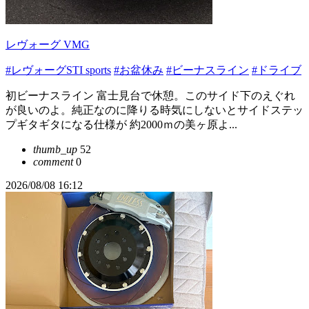
レヴォーグ VMG
#レヴォーグSTI sports
#お盆休み
#ビーナスライン
#ドライブ
初ビーナスライン 富士見台で休憩。このサイド下のえぐれ
が良いのよ。純正なのに降りる時気にしないとサイドステッ
プギタギタになる仕様が 約2000ｍの美ヶ原よ...
thumb_up
52
comment
0
2026/08/08 16:12