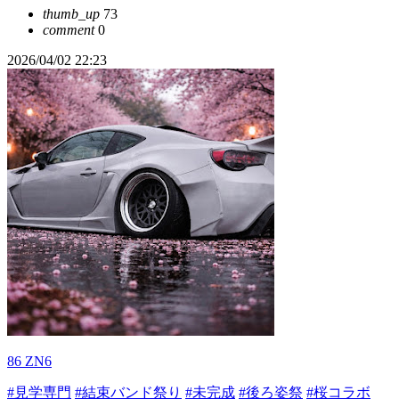
thumb_up
73
comment
0
2026/04/02 22:23
86 ZN6
#見学専門
#結束バンド祭り
#未完成
#後ろ姿祭
#桜コラボ