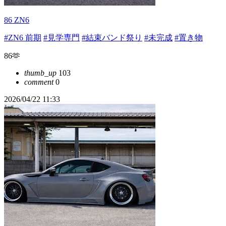
86 ZN6
#ZN6 前期
#見学専門
#結束バンド祭り
#未完成
#置き物
86🫶
thumb_up
103
comment
0
2026/04/22 11:33