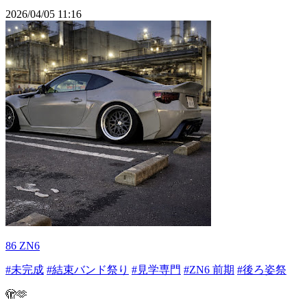
2026/04/05 11:16
86 ZN6
#未完成
#結束バンド祭り
#見学専門
#ZN6 前期
#後ろ姿祭
🫣🫶