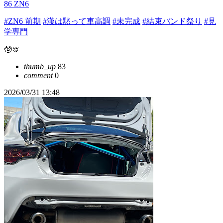
86 ZN6
#ZN6 前期
#漢は黙って車高調
#未完成
#結束バンド祭り
#見
学専門
🥸🫶
thumb_up
83
comment
0
2026/03/31 13:48