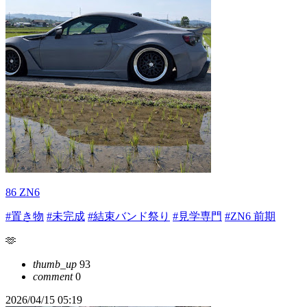
86 ZN6
#置き物
#未完成
#結束バンド祭り
#見学専門
#ZN6 前期
🫶
thumb_up
93
comment
0
2026/04/15 05:19