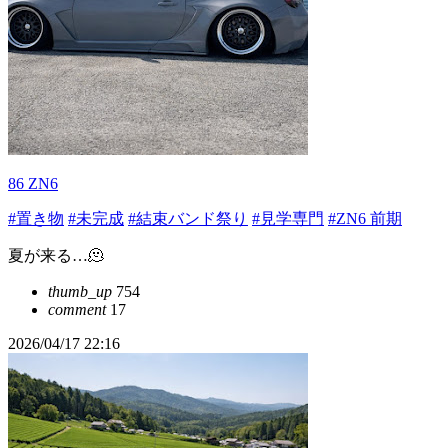
86 ZN6
#置き物
#未完成
#結束バンド祭り
#見学専門
#ZN6 前期
夏が来る…🫠
thumb_up
754
comment
17
2026/04/17 22:16