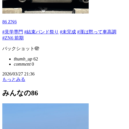
86 ZN6
#見学専門
#結束バンド祭り
#未完成
#漢は黙って車高調
#ZN6 前期
バックショット🫣
thumb_up
62
comment
0
2026/03/27 21:36
もっとみる
みんなの86