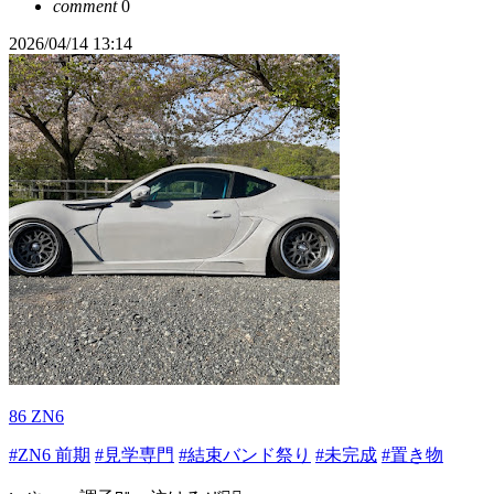
comment
0
2026/04/14 13:14
86 ZN6
#ZN6 前期
#見学専門
#結束バンド祭り
#未完成
#置き物