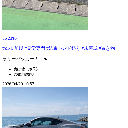
86 ZN6
#ZN6 前期
#見学専門
#結束バンド祭り
#未完成
#置き物
ラリーバッカー！！🫶
thumb_up
73
comment
0
2026/04/20 10:57