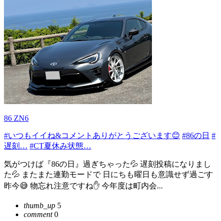
86 ZN6
#いつもイイね&コメントありがとうございます😊
#86の日
#
遅刻…
#CT夏休み状態…
気がつけば『86の日』過ぎちゃった💦 遅刻投稿になりまし
た💦 またまた連勤モードで 日にちも曜日も意識せず過ごす
昨今😅 物忘れ注意ですね✋ 今年度は町内会...
thumb_up
5
comment
0