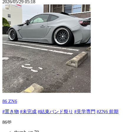
2026/05/29 05:18
86 ZN6
#置き物
#未完成
#結束バンド祭り
#見学専門
#ZN6 前期
86🫶