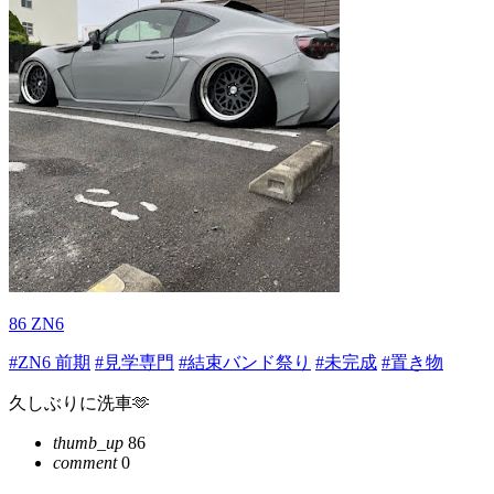
86 ZN6
#ZN6 前期
#見学専門
#結束バンド祭り
#未完成
#置き物
久しぶりに洗車🫶
thumb_up
86
comment
0