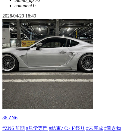
thumb_up
70
comment
0
2026/04/29 16:49
86 ZN6
#ZN6 前期
#見学専門
#結束バンド祭り
#未完成
#置き物