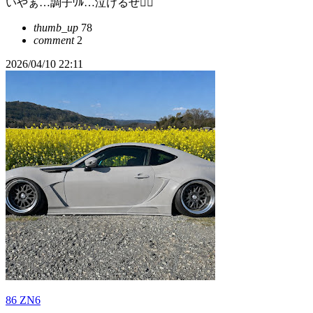
いやぁ…調子ﾜﾙ…泣けるぜ😮‍💨
thumb_up
78
comment
2
2026/04/10 22:11
86 ZN6