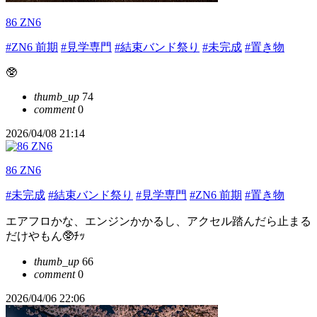
86 ZN6
#ZN6 前期
#見学専門
#結束バンド祭り
#未完成
#置き物
🥸
thumb_up
74
comment
0
2026/04/08 21:14
86 ZN6
#未完成
#結束バンド祭り
#見学専門
#ZN6 前期
#置き物
エアフロかな、エンジンかかるし、アクセル踏んだら止まる
だけやもん🥸ﾁｯ
thumb_up
66
comment
0
2026/04/06 22:06