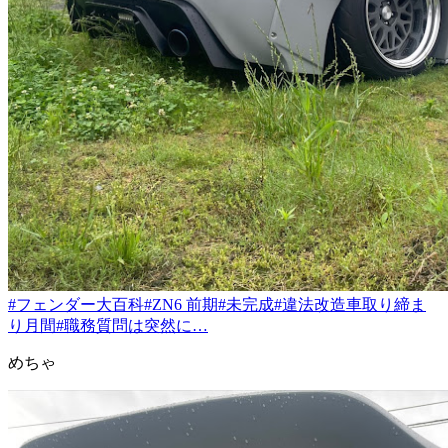
#フェンダー大百科
#ZN6 前期
#未完成
#違法改造車取り締ま
り月間
#職務質問は突然に…
めちゃ