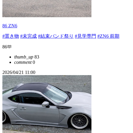
86 ZN6
#置き物
#未完成
#結束バンド祭り
#見学専門
#ZN6 前期
86🫶
thumb_up
83
comment
0
2026/04/21 11:00