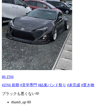
86 ZN6
#ZN6 前期
#見学専門
#結束バンド祭り
#未完成
#置き物
ブラックも悪くない🫶
thumb_up
80