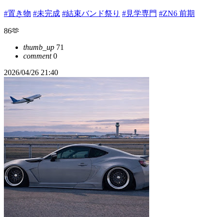
#置き物
#未完成
#結束バンド祭り
#見学専門
#ZN6 前期
86🫶
thumb_up
71
comment
0
2026/04/26 21:40