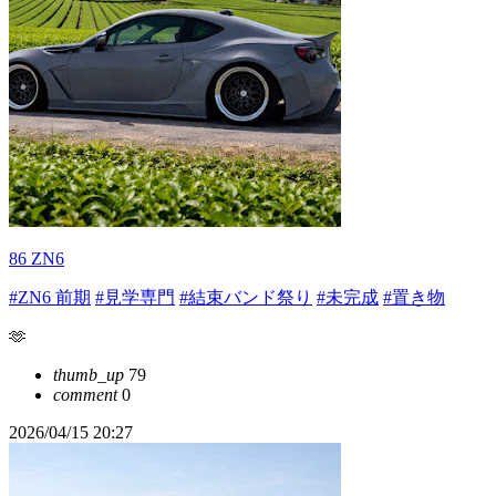
86 ZN6
#ZN6 前期
#見学専門
#結束バンド祭り
#未完成
#置き物
🫶
thumb_up
79
comment
0
2026/04/15 20:27