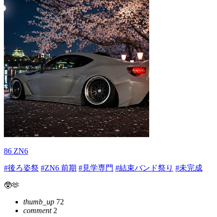
86 ZN6
#後ろ姿祭
#ZN6 前期
#見学専門
#結束バンド祭り
#未完成
🥸🫶
thumb_up
72
comment
2