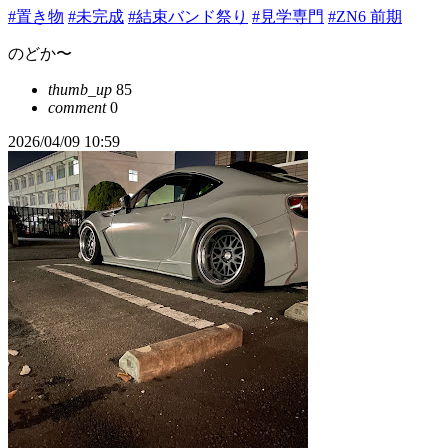
#置き物
#未完成
#結束バンド祭り
#見学専門
#ZN6 前期
のどか〜
thumb_up
85
comment
0
2026/04/09 10:59