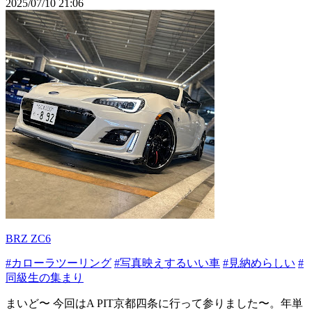
2025/07/10 21:06
BRZ ZC6
#カローラツーリング
#写真映えするいい車
#見納めらしい
#
同級生の集まり
まいど〜 今回はA PIT京都四条に行って参りました〜。年単