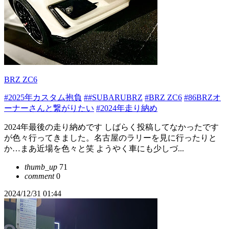
BRZ ZC6
#2025年カスタム抱負
##SUBARUBRZ
#BRZ ZC6
#86BRZオ
ーナーさんと繋がりたい
#2024年走り納め
2024年最後の走り納めです しばらく投稿してなかったです
が色々行ってきました。名古屋のラリーを見に行ったりと
か…まあ近場を色々と笑 ようやく車にも少しづ...
thumb_up
71
comment
0
2024/12/31 01:44