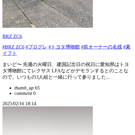
BRZ ZC6
#BRZ ZC6
#プログレ
#トヨタ博物館
#前オーナーの名残
#素
イフト
まいど〜 先週の火曜日、建国記念日の祝日に愛知県はトヨ
タ博物館にてレクサス LFAなどがデモランするとのことな
ので、いつもの3人組と一緒に行って参りました...
thumb_up
65
comment
0
2025/02/16 18:14