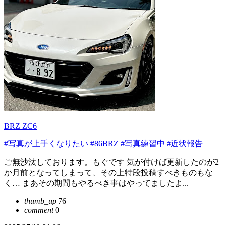
BRZ ZC6
#写真が上手くなりたい
#86BRZ
#写真練習中
#近状報告
ご無沙汰しております。もぐです 気が付けば更新したのが2
か月前となってしまって、その上特段投稿すべきものもな
く… まあその期間もやるべき事はやってましたよ...
thumb_up
76
comment
0