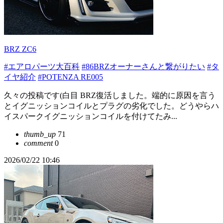
BRZ ZC6
#エアロパーツ大百科
#86BRZオーナーさんと繋がりたい
#タ
イヤ紹介
#POTENZA RE005
久々の投稿です(白目 BRZ復活しました。端的に原因を言う
とイグニッションコイルとプラグの劣化でした。どうやらハ
イスパークイグニッションコイルを付けてたみ...
thumb_up
71
comment
0
2026/02/22 10:46