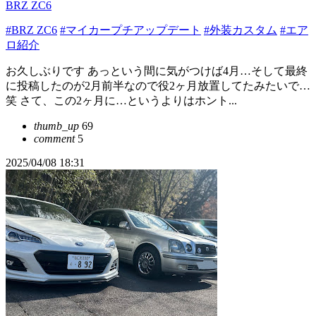
BRZ ZC6
#BRZ ZC6
#マイカープチアップデート
#外装カスタム
#エア
ロ紹介
お久しぶりです あっという間に気がつけば4月…そして最終
に投稿したのが2月前半なので役2ヶ月放置してたみたいで…
笑 さて、この2ヶ月に…というよりはホント...
thumb_up
69
comment
5
2025/04/08 18:31