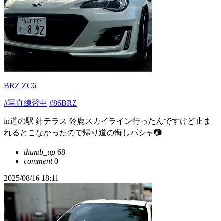
BRZ ZC6
#写真練習中
#86BRZ
in道の駅 針テラス 鈴鹿スカイライン行ったんですけど止ま
れるとこなかったので帰り道の悔しパシャ📷
thumb_up
68
comment
0
2025/08/16 18:11