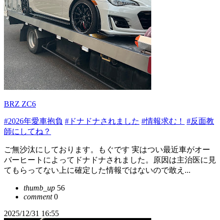
BRZ ZC6
#2026年愛車抱負
#ドナドナされました
#情報求む！
#反面教
師にしてね？
ご無沙汰にしております。もぐです 実はつい最近車がオー
バーヒートによってドナドナされました。原因は主治医に見
てもらってない上に確定した情報ではないので敢え...
thumb_up
56
comment
0
2025/12/31 16:55