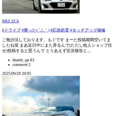
BRZ ZC6
#ドライブ
#擦った( ´△｀)
#応急処置
#タッチアップ補修
ご無沙汰しております。もぐです まーた投稿期間空いてま
したね笑 まあ近日中にまた弄るんで(ただし他人ショップ任
せ)投稿すると思うんで とりあえず近況報告と...
thumb_up
83
comment
2
2025/09/29 20:05