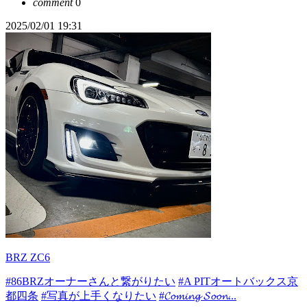
comment
0
2025/02/01 19:31
BRZ ZC6
#86BRZオーナーさんと繋がりたい
#A PITオートバックス京
都四条
#写真が上手くなりたい
#𝓒𝓸𝓶𝓲𝓷𝓰 𝓢𝓸𝓸𝓷...