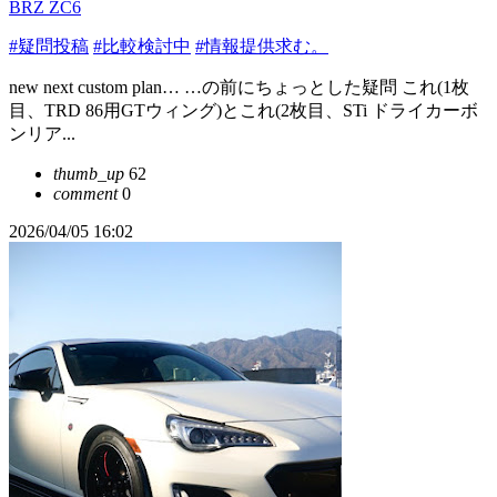
BRZ ZC6
#疑問投稿
#比較検討中
#情報提供求む。
new next custom plan… …の前にちょっとした疑問 これ(1枚
目、TRD 86用GTウィング)とこれ(2枚目、STi ドライカーボ
ンリア...
thumb_up
62
comment
0
2026/04/05 16:02