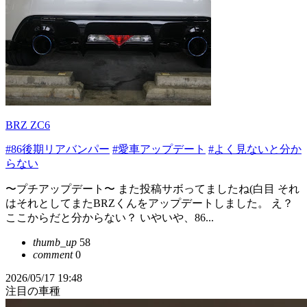
BRZ ZC6
#86後期リアバンパー
#愛車アップデート
#よく見ないと分か
らない
〜プチアップデート〜 また投稿サボってましたね(白目 それ
はそれとしてまたBRZくんをアップデートしました。 え？
ここからだと分からない？ いやいや、86...
thumb_up
58
comment
0
2026/05/17 19:48
注目の車種