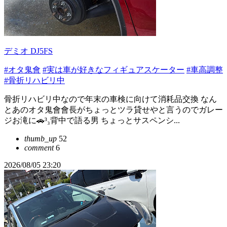
デミオ DJ5FS
#オタ鬼會
#実は車が好きなフィギュアスケーター
#車高調整
#骨折リハビリ中
骨折リハビリ中なので年末の車検に向けて消耗品交換 なん
とあのオタ鬼會會長がちょっとツラ貸せやと言うのでガレー
ジお滝に🚗³₃背中で語る男 ちょっとサスペンシ...
thumb_up
52
comment
6
2026/08/05 23:20