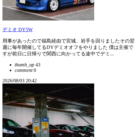
デミオ DY5W
用事があったので福島経由で宮城、岩手を回りましたその翌
週に毎年開催してるDYデミオオフをやりました 僕は主催で
すが前日に日帰りで関西に向かってる途中でデミ...
thumb_up
43
comment
0
2026/08/03 20:42