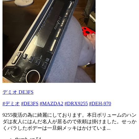
デミオ DE3FS
#デミオ
#DE3FS
#MAZDA2
#DRX9255
#DEH-970
9255復活の為に綺麗にしております。本日ボリュームのハン
ダは友人にはんだ名人が居るので依頼は掛けました。せっか
くバラしたボデーは一旦銅メッキはかけていま...