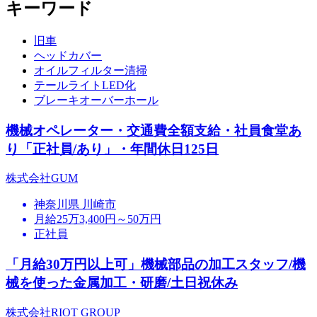
キーワード
旧車
ヘッドカバー
オイルフィルター清掃
テールライトLED化
ブレーキオーバーホール
機械オペレーター・交通費全額支給・社員食堂あ
り「正社員/あり」・年間休日125日
株式会社GUM
神奈川県 川崎市
月給25万3,400円～50万円
正社員
「月給30万円以上可」機械部品の加工スタッフ/機
械を使った金属加工・研磨/土日祝休み
株式会社RIOT GROUP