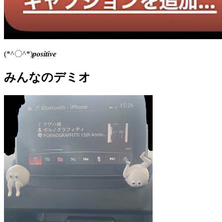
(*^〇^*)𝒑𝒐𝒔𝒊𝒕𝒊𝒗𝒆
みんなのデミオ