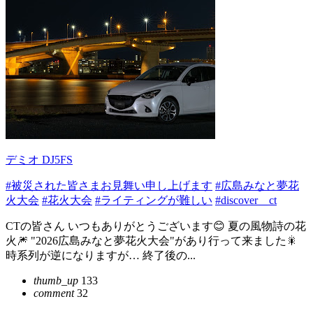
デミオ DJ5FS
#被災された皆さまお見舞い申し上げます
#広島みなと夢花
火大会
#花火大会
#ライティングが難しい
#discover＿ct
CTの皆さん いつもありがとうございます😊 夏の風物詩の花
火🎆 "2026広島みなと夢花火大会"があり行って来ました🎇
時系列が逆になりますが… 終了後の...
thumb_up
133
comment
32