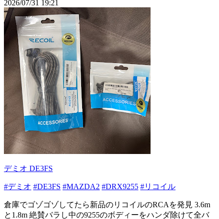
2026/07/31 19:21
デミオ DE3FS
#デミオ
#DE3FS
#MAZDA2
#DRX9255
#リコイル
倉庫でゴゾゴゾしてたら新品のリコイルのRCAを発見 3.6m
と1.8m 絶賛バラし中の9255のボディーをハンダ除けて全バ