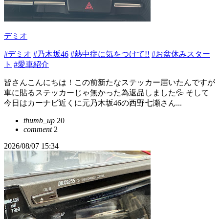
デミオ
#デミオ
#乃木坂46
#熱中症に気をつけて!!
#お盆休みスター
ト
#愛車紹介
皆さんこんにちは！この前新たなステッカー届いたんですが
車に貼るステッカーじゃ無かった為返品しました💦 そして
今日はカーナビ近くに元乃木坂46の西野七瀬さん...
thumb_up
20
comment
2
2026/08/07 15:34