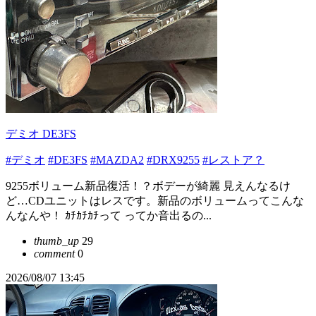
デミオ DE3FS
#デミオ
#DE3FS
#MAZDA2
#DRX9255
#レストア？
9255ボリューム新品復活！？ボデーが綺麗 見えんなるけ
ど…CDユニットはレスです。新品のボリュームってこんな
んなんや！ ｶﾁｶﾁｶﾁって ってか音出るの...
thumb_up
29
comment
0
2026/08/07 13:45