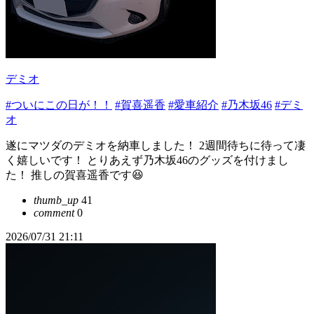
デミオ
#ついにこの日が！！
#賀喜遥香
#愛車紹介
#乃木坂46
#デミ
オ
遂にマツダのデミオを納車しました！ 2週間待ちに待って凄
く嬉しいです！ とりあえず乃木坂46のグッズを付けまし
た！ 推しの賀喜遥香です😆
thumb_up
41
comment
0
2026/07/31 21:11