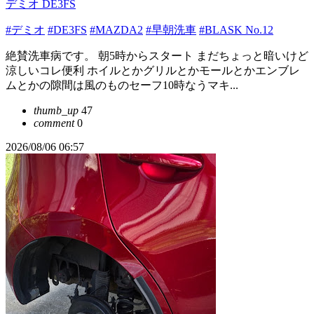
デミオ DE3FS
#デミオ
#DE3FS
#MAZDA2
#早朝洗車
#BLASK No.12
絶賛洗車病です。 朝5時からスタート まだちょっと暗いけど
涼しいコレ便利 ホイルとかグリルとかモールとかエンブレ
ムとかの隙間は風のものセーフ10時なうマキ...
thumb_up
47
comment
0
2026/08/06 06:57