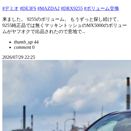
#デミオ
#DE3FS
#MAZDA2
#DRX9255
#ボリューム交換
来ました。 9255のボリューム。 もうずっと探し続けて、
9255純正品では無くマッキントッシュのMX5000のボリュー
ムがヤフオクで出品されたので意地で...
thumb_up
44
comment
0
2026/07/29 22:25