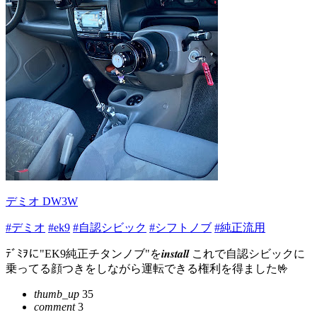
デミオ DW3W
#デミオ
#ek9
#自認シビック
#シフトノブ
#純正流用
ﾃﾞﾐｦに"EK9純正チタンノブ"を𝒊𝒏𝒔𝒕𝒂𝒍𝒍 これで自認シビックに
乗ってる顔つきをしながら運転できる権利を得ました🤟
thumb_up
35
comment
3