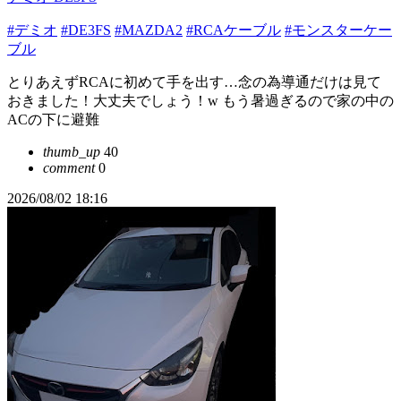
#デミオ
#DE3FS
#MAZDA2
#RCAケーブル
#モンスターケー
ブル
とりあえずRCAに初めて手を出す…念の為導通だけは見て
おきました！大丈夫でしょう！w もう暑過ぎるので家の中の
ACの下に避難
thumb_up
40
comment
0
2026/08/02 18:16