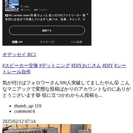
オデッセイ RC1
#スピーカー交換
#デットニング
#DIYおじさん
#DIY
#シー
トレール自作
気が付けばフォロワーさん500人突破してましたやん😮 こん
なマニアックで変態な投稿ばかりのアカウントなのにありが
とうございます😄 役に立つかわからん投稿も...
thumb_up
119
comment
6
2025/02/12 07:14