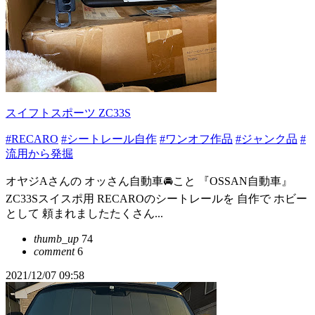
スイフトスポーツ ZC33S
#RECARO
#シートレール自作
#ワンオフ作品
#ジャンク品
#
流用から発掘
オヤジAさんの オッさん自動車🚘こと 『OSSAN自動車』
ZC33Sスイスポ用 RECAROのシートレールを 自作で ホビー
として 頼まれましたたくさん...
thumb_up
74
comment
6
2021/12/07 09:58