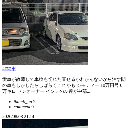
##納車
愛車が故障して車検も切れた直せるかわかんないから治す間
の車もしかしたらしばらくこれかも ジモティー 10万円号 6
万キロ ワンオーナー インテの友達が中部...
thumb_up
5
comment
0
2026/08/08 21:14