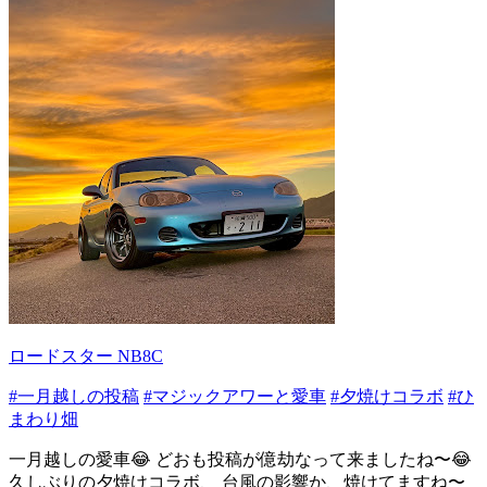
ロードスター NB8C
#一月越しの投稿
#マジックアワーと愛車
#夕焼けコラボ
#ひ
まわり畑
一月越しの愛車😂 どおも投稿が億劫なって来ましたね〜😂
久しぶりの夕焼けコラボ、 台風の影響か、焼けてますね〜