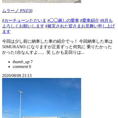
ムラーノ PNZ50
#カーチューンただいま
#◯◯越しの愛車
#愛車紹介
#8月も
よろしくお願いします
#被災された皆さまお見舞い申し上げ
ます
今回は少し前に納車した車の紹介でっ！ 今回納車した車は
50MURANO になりますが正直ずっと何気に 乗りたかった
かった1台なんすよ…。笑 しかも足回りは...
thumb_up
7
comment
0
2026/08/08 21:13