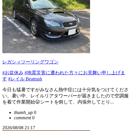
レガシィツーリングワゴン
#お盆休み
#地震災害に遭われた方々にお見舞い申し上げま
す
#レイル Beatrush
今日も猛暑ですがみなさん熱中症には十分気をつけてくださ
い。暑い中、レイルリアタワーバーが届きましたので空調服
を着て作業開始😛シートを倒して、内張外してとり...
thumb_up
0
comment
0
2026/08/08 21:17