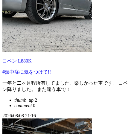
コペン L880K
#熱中症に気をつけて!!
一年と二ヶ月程所有してました。楽しかった車です。 コペ
ン降りました。 また違う車で！
thumb_up
2
comment
0
2026/08/08 21:16