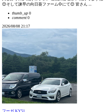
😊そして諫早の向日葵ファーム🌻にて😊 皆さん ...
thumb_up
0
comment
0
2026/08/08 21:17
フーガ KY51