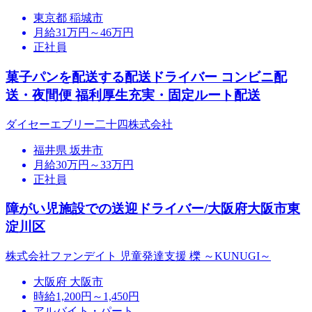
東京都 稲城市
月給31万円～46万円
正社員
菓子パンを配送する配送ドライバー コンビニ配
送・夜間便 福利厚生充実・固定ルート配送
ダイセーエブリー二十四株式会社
福井県 坂井市
月給30万円～33万円
正社員
障がい児施設での送迎ドライバー/大阪府大阪市東
淀川区
株式会社ファンデイト 児童発達支援 櫟 ～KUNUGI～
大阪府 大阪市
時給1,200円～1,450円
アルバイト・パート