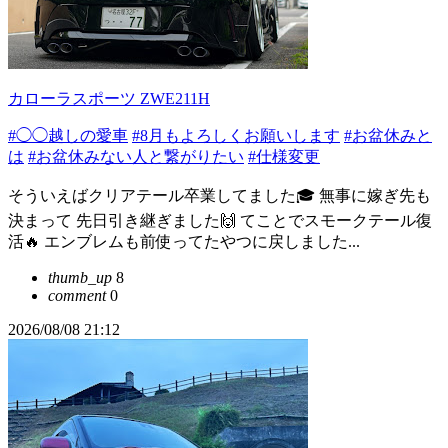
カローラスポーツ ZWE211H
#◯◯越しの愛車
#8月もよろしくお願いします
#お盆休みと
は
#お盆休みない人と繋がりたい
#仕様変更
そういえばクリアテール卒業してました🎓 無事に嫁ぎ先も
決まって 先日引き継ぎました🙌 てことでスモークテール復
活🔥 エンブレムも前使ってたやつに戻しました...
thumb_up
8
comment
0
2026/08/08 21:12