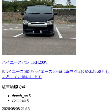
ハイエースバン TRH200V
#ハイエース5型
#ハイエース200系
#車中泊
#お盆休み
#8月も
よろしくお願いします
駐車場🅿️で📸
thumb_up
5
comment
0
2026/08/08 21:13