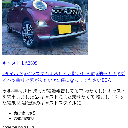
キャスト LA260S
#ダイハツ
#インスタもよろしくお願いします
#納車！！
#ダ
イハツ乗りと繋がりたい
#友達になってください🙋‍♀️🌸
令和8年8月8日 周りが結婚報告してる中 わたくしはキャスト
を納車しました👏 キャストにまた乗りたくて 検討しまくっ
た結果 四駆仕様のキャストスタイルに ...
thumb_up
5
comment
0
2026/08/08 21:12