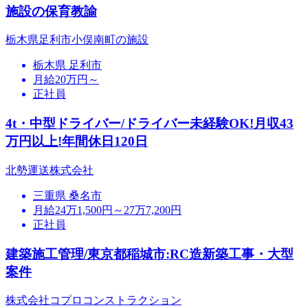
施設の保育教諭
栃木県足利市小俣南町の施設
栃木県 足利市
月給20万円～
正社員
4t・中型ドライバー/ドライバー未経験OK!月収43
万円以上!年間休日120日
北勢運送株式会社
三重県 桑名市
月給24万1,500円～27万7,200円
正社員
建築施工管理/東京都稲城市:RC造新築工事・大型
案件
株式会社コプロコンストラクション