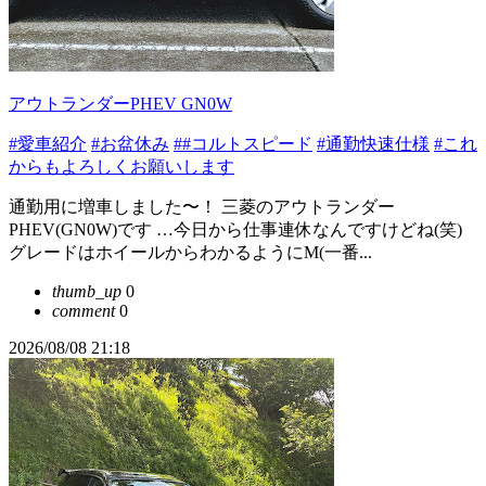
アウトランダーPHEV GN0W
#愛車紹介
#お盆休み
##コルトスピード
#通勤快速仕様
#これ
からもよろしくお願いします
通勤用に増車しました〜！ 三菱のアウトランダー
PHEV(GN0W)です …今日から仕事連休なんですけどね(笑)
グレードはホイールからわかるようにM(一番...
thumb_up
0
comment
0
2026/08/08 21:18