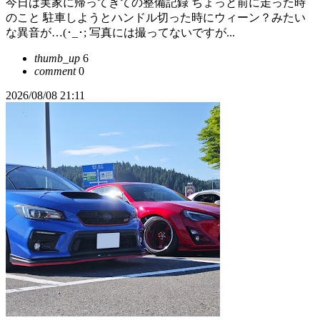
今日は実家に帰ってきての整備記録 ちょっと前に走った時
のこと 駐車しようとハンドル切った時にウィーン？みたい
な異音が…(･_･; 写真には撮ってないですが...
thumb_up
6
comment
0
2026/08/08 21:11