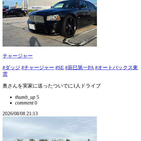
チャージャー
#ダッジ
#チャージャー
#SE
#辰巳第一PA
#オートバックス東
雲
奥さんを実家に送ったついでに1人ドライブ
thumb_up
5
comment
0
2026/08/08 21:13