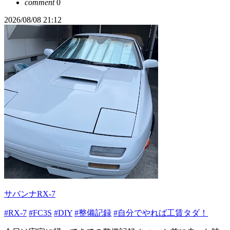
comment
0
2026/08/08 21:12
サバンナRX-7
#RX-7
#FC3S
#DIY
#整備記録
#自分でやれば工賃タダ！