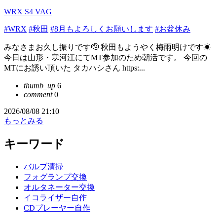
WRX S4 VAG
#WRX
#秋田
#8月もよろしくお願いします
#お盆休み
みなさまお久し振りです🫡 秋田もようやく梅雨明けです☀
今日は山形・寒河江にてMT参加のため朝活です。 今回の
MTにお誘い頂いた タカハシさん https:...
thumb_up
6
comment
0
2026/08/08 21:10
もっとみる
キーワード
バルブ清掃
フォグランプ交換
オルタネーター交換
イコライザー自作
CDプレーヤー自作