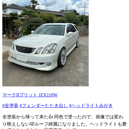
マークIIブリット JZX110W
#全塗装
#フェンダーたたき出し
#ヘッドライトみがき
全塗装から帰って来た👍 同色で塗ったので、画像では変わ
り映えしない🤣ルーフ綺麗になりました。ヘッドライトも磨