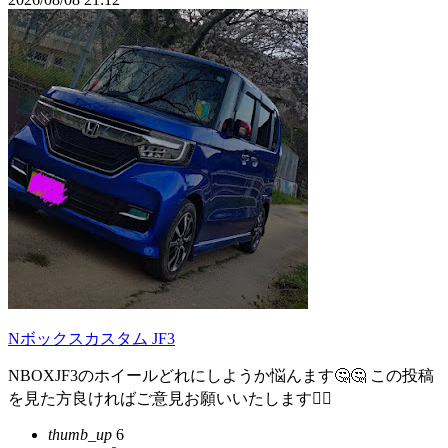
Nボックスカスタム JF3
NBOXJF3のホイールどれにしようか悩んます🤔🤔 この投稿
を見た方良ければご意見お願いいたします🙇‍♀️
thumb_up
6