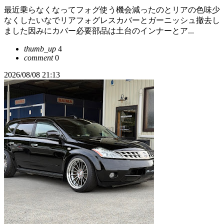
最近乗らなくなってフォグ使う機会減ったのとリアの色味少
なくしたいなでリアフォグレスカバーとガーニッシュ撤去し
ました因みにカバー必要部品は土台のインナーとア...
thumb_up
4
comment
0
2026/08/08 21:13