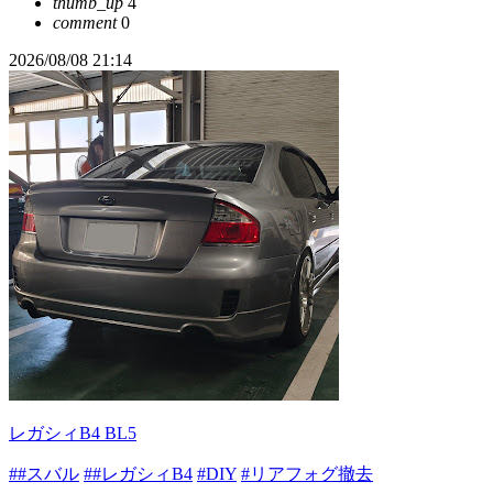
thumb_up
4
comment
0
2026/08/08 21:14
レガシィB4 BL5
##スバル
##レガシィB4
#DIY
#リアフォグ撤去