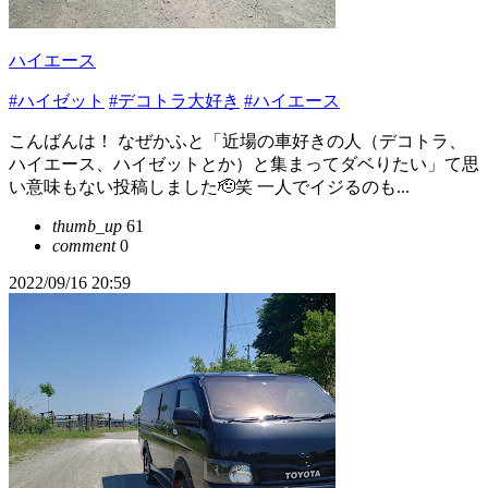
ハイエース
#ハイゼット
#デコトラ大好き
#ハイエース
こんばんは！ なぜかふと「近場の車好きの人（デコトラ、
ハイエース、ハイゼットとか）と集まってダベりたい」て思
い意味もない投稿しました🫡笑 一人でイジるのも...
thumb_up
61
comment
0
2022/09/16 20:59