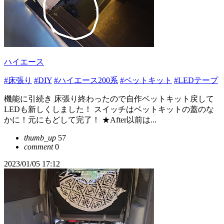
ハイエース
#床張り
#DIY
#ハイエース200系
#ベットキット
#LEDテープ
機能に引続き 床張り終わったので自作ベットキット戻して
LEDも新しくしました！ スイッチはベットキットの蓋のな
かに！元にもどして完了！ ★After以前は...
thumb_up
57
comment
0
2023/01/05 17:12