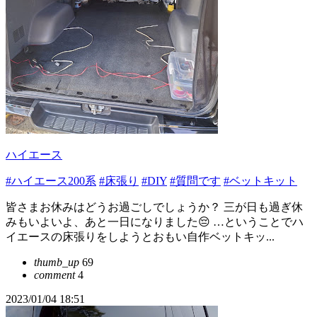
ハイエース
#ハイエース200系
#床張り
#DIY
#質問です
#ベットキット
皆さまお休みはどうお過ごしでしょうか？ 三が日も過ぎ休
みもいよいよ、あと一日になりました😔 …ということでハ
イエースの床張りをしようとおもい自作ベットキッ...
thumb_up
69
comment
4
2023/01/04 18:51