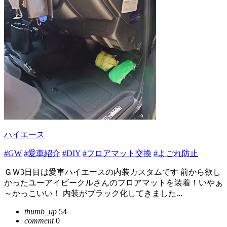
ハイエース
#GW
#愛車紹介
#DIY
#フロアマット交換
#よごれ防止
ＧＷ3日目は愛車ハイエースの内装カスタムです 前から欲し
かったユーアイビークルさんのフロアマットを装着！いやぁ
～かっこいい！ 内装がブラック化してきました...
thumb_up
54
comment
0