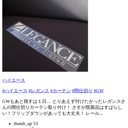
ハイエース
#ハイエース
#レガンス
#カーテン
#間仕切り
#GW
GWもあと残すは１日… とりあえず付けたかったレガンスさ
んの間仕切りカーテン取り付け！ さすが既製品はすばらし
い！フリップダウンがあっても大丈夫！ レール...
thumb_up
53