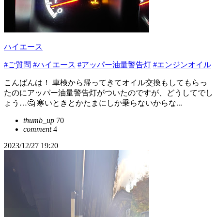
ハイエース
#ご質問
#ハイエース
#アッパー油量警告灯
#エンジンオイル
こんばんは！ 車検から帰ってきてオイル交換もしてもらっ
たのにアッパー油量警告灯がついたのですが、どうしてでし
ょう…🤔 寒いときとかたまにしか乗らないからな...
thumb_up
70
comment
4
2023/12/27 19:20