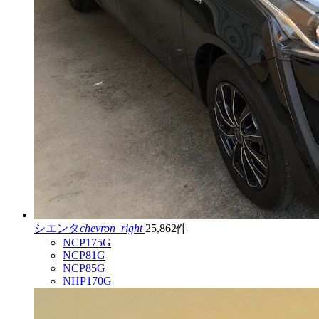
シエンタ
chevron_right
25,862件
NCP175G
NCP81G
NCP85G
NHP170G