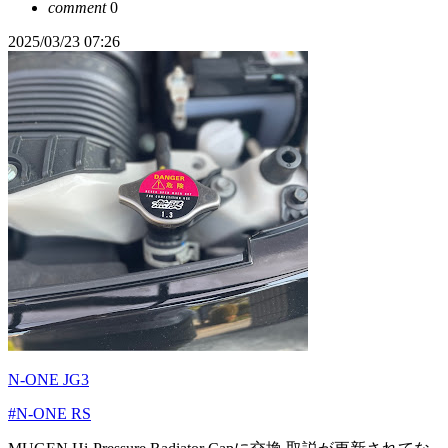
comment
0
2025/03/23 07:26
N-ONE JG3
#N-ONE RS