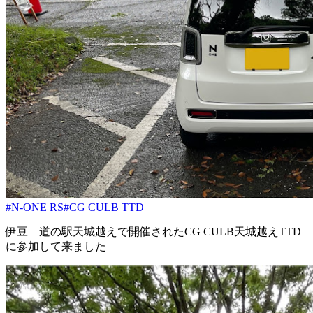
#N-ONE RS
#CG CULB TTD
伊豆 道の駅天城越えで開催されたCG CULB天城越えTTD
に参加して来ました