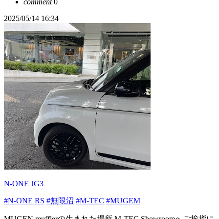
comment
0
2025/05/14 16:34
N-ONE JG3
#N-ONE RS
#無限沼
#M-TEC
#MUGEM
MUGEN mufflerの生まれた場所 M-TEC Showroomへご挨拶に