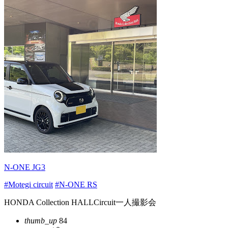
N-ONE JG3
#Motegi circuit
#N-ONE RS
HONDA Collection HALLCircuit一人撮影会
thumb_up
84