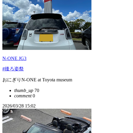
N-ONE JG3
#後ろ姿祭
おにぎりN-ONE at Toyota museum
thumb_up
70
comment
0
2026/03/28 15:02