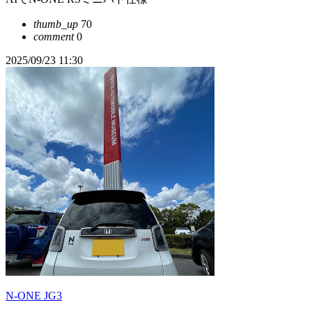
thumb_up
70
comment
0
2025/09/23 11:30
N-ONE JG3