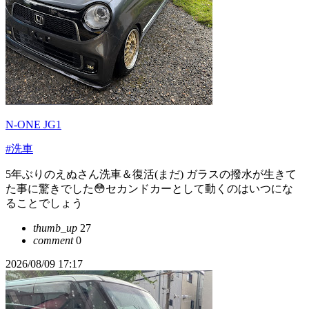
N-ONE JG1
#洗車
5年ぶりのえぬさん洗車＆復活(まだ) ガラスの撥水が生きて
た事に驚きでした😳セカンドカーとして動くのはいつにな
ることでしょう
thumb_up
27
comment
0
2026/08/09 17:17