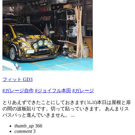
フィット GD3
#ガレージ自作
#ジョイフル本田
#ガレージ
とりあえずできたことにしておきます(⁠ ⁠ꈍ⁠ᴗ⁠ꈍ⁠)本日は屋根と扉
の間の波板貼りです。切って貼っていきます。 あんまりス
パスパっと進んでいきません。 ...
thumb_up
366
comment
3