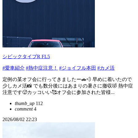
シビックタイプR FL5
#愛車紹介
#熱中症注意！
#ジョイフル本田
#カメ活
定例の某オフ会に行ってきましたー🚗💨 早めに着いたので
少しカメ活📸 でも数分後にはあまりの暑さに撤収🤣 熱中症
注意です🥵カッコいい🥰オフ会に参加された皆様...
thumb_up
112
comment
4
2026/08/02 22:23