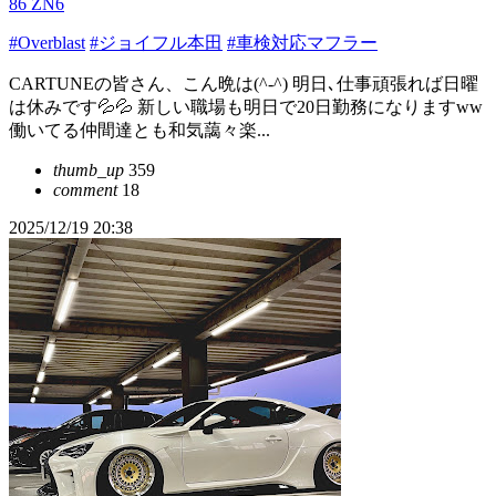
86 ZN6
#Overblast
#ジョイフル本田
#車検対応マフラー
CARTUNEの皆さん、こん晩は(^-^) 明日､仕事頑張れば日曜
は休みです💦💦 新しい職場も明日で20日勤務になりますww
働いてる仲間達とも和気藹々楽...
thumb_up
359
comment
18
2025/12/19 20:38