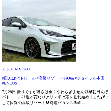
アクア MXPK11
#田んぼパトロール
#高級リゾート
#aQua
#ジョイフル本田
#ENEOS
7月28日 曇りですが暑さは全くやわらぎません😅早朝田んぼ
パトロール🚨週が変わりアリス米は頭を垂れ始めました🌾そ
して恒例の高級リゾート🏥時短バカンス🏝️血...