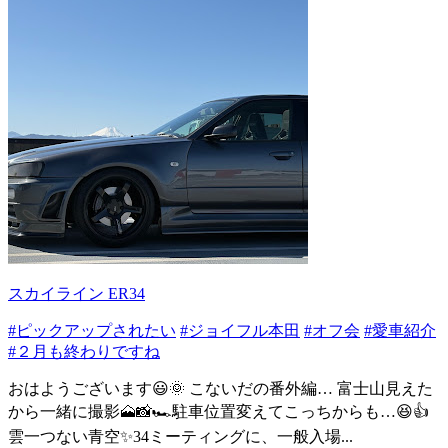
スカイライン ER34
#ピックアップされたい
#ジョイフル本田
#オフ会
#愛車紹介
#２月も終わりですね
おはようございます😃🌞 こないだの番外編… 富士山見えた
から一緒に撮影🗻📸🏎️駐車位置変えてこっちからも…😆👍
雲一つない青空✨34ミーティングに、一般入場...