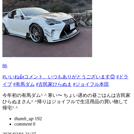
86
#いいね👍コメント、いつもありがとうございます😊
#ドラ
イブ
#有馬ダム
#古民家ひらぬま
#ジョイフル本田
今年初の有馬ダム^ ^ 寒い〜 ちょい遅めの昼ごはんは古民家
ひらぬまさん^ ^帰りはジョイフルで生活用品の買い物して
帰宅^ ^
thumb_up
192
comment
0