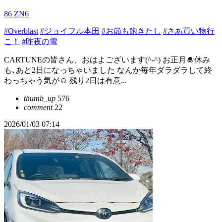
86 ZN6
#Overblast
#ジョイフル本田
#お節も飽きたし
#さあ買い物行
こ！
#昨夜の雪
CARTUNEの皆さん、おはよございます(^-^) お正月🎍休み
も､あと2日になっちゃいました なんか毎年ダラダラして終
わっちゃう気が☺️ 残り2日は有意...
thumb_up
576
comment
22
2026/01/03 07:14