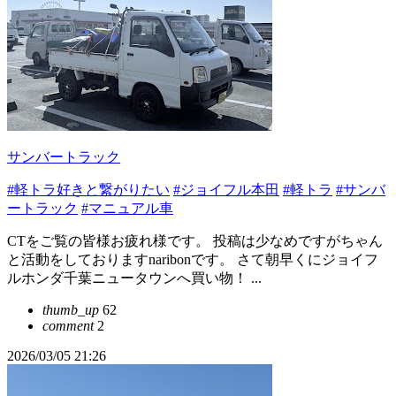
サンバートラック
#軽トラ好きと繋がりたい
#ジョイフル本田
#軽トラ
#サンバ
ートラック
#マニュアル車
CTをご覧の皆様お疲れ様です。 投稿は少なめですがちゃん
と活動をしておりますnaribonです。 さて朝早くにジョイフ
ルホンダ千葉ニュータウンへ買い物！ ...
thumb_up
62
comment
2
2026/03/05 21:26