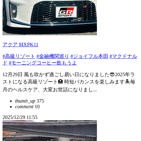
アクア MXPK11
#高級リゾート
#金融機関巡り
#ジョイフル本田
#マクドナル
ド
#モーニングコーヒー飲もうよ
12月29日 風も吹かず過ごし易い日になりました😎2025年ラ
ストになる高級リゾート🏥 時短バカンスを楽しみます🏝️毎
月のヘルスケア、大変お世話になりまし...
thumb_up
375
comment
10
2025/12/29 11:55