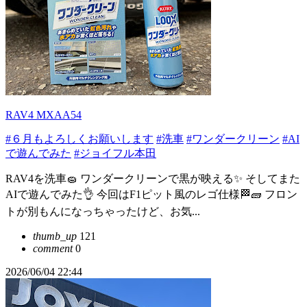
RAV4 MXAA54
#６月もよろしくお願いします
#洗車
#ワンダークリーン
#AI
で遊んでみた
#ジョイフル本田
RAV4を洗車🧽 ワンダークリーンで黒が映える✨ そしてまた
AIで遊んでみた👌 今回はF1ピット風のレゴ仕様🏁🧱 フロン
トが別もんになっちゃったけど、お気...
thumb_up
121
comment
0
2026/06/04 22:44