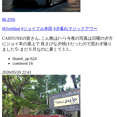
86 ZN6
#Overblast
#ジョイフル本田
#夕暮れマジックアワー
CARTUNEの皆さん､こん晩は(^-^) 今夜の写真は日曜の夕方
にジョイ本の屋上で 良さげな夕焼けだったので思わず撮り
ました💦 まだ５月なのに暑くて💧3...
thumb_up
624
comment
16
2026/05/20 22:41