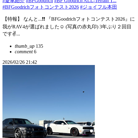
#愛車紹介
#BFGoodrich
#BF Goodrich ALL-Terrain T...
#BFGoodrichフォトコンテスト2026
#ジョイフル本田
【特報】 なんと...❗️❗️ 『BFGoodrichフォトコンテスト2026』に
我がRAV4が選ばれました☺️ (写真の赤丸印) 3年ぶり２回目
です✌️...
thumb_up
135
comment
6
2026/02/26 21:42