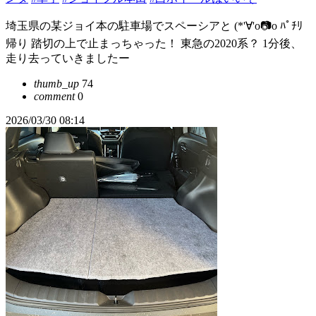
埼玉県の某ジョイ本の駐車場でスペーシアと (*'∀'o📷o ﾊﾟﾁﾘ
帰り 踏切の上で止まっちゃった！ 東急の2020系？ 1分後、
走り去っていきましたー
thumb_up
74
comment
0
2026/03/30 08:14