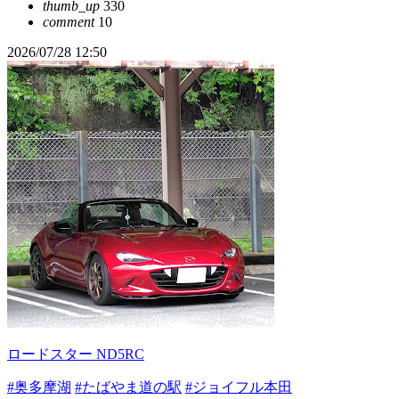
thumb_up
330
comment
10
2026/07/28 12:50
ロードスター ND5RC
#奥多摩湖
#たばやま道の駅
#ジョイフル本田