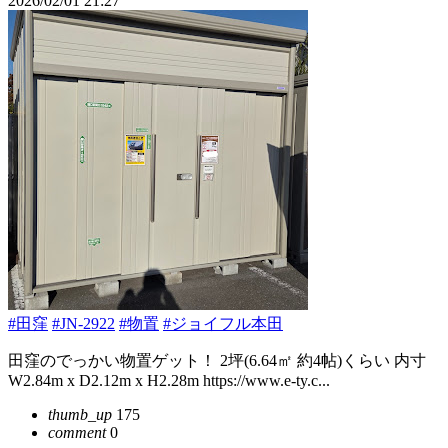
2026/02/01 21:27
#田窪
#JN-2922
#物置
#ジョイフル本田
田窪のでっかい物置ゲット！ 2坪(6.64㎡ 約4帖)くらい 内寸
W2.84m x D2.12m x H2.28m https://www.e-ty.c...
thumb_up
175
comment
0