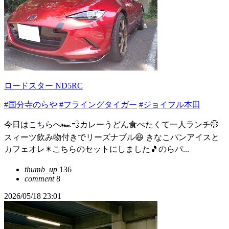
ロードスター ND5RC
#国分寺のらや
#フライングタイガー
#ジョイフル本田
今日はこちらへ🏎️💨カレーうどん食べたくて一人ランチ🤭
スィーツ飲み物付きでリーズナブル😆 きなこパンアイスと
カフェオレ✴️こちらのセットにしました🎵のらパ...
thumb_up
136
comment
8
2026/05/18 23:01