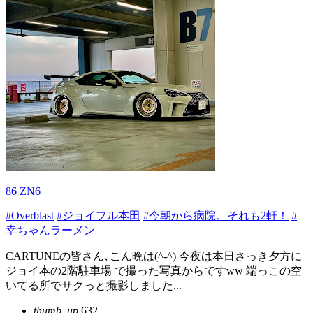
86 ZN6
#Overblast
#ジョイフル本田
#今朝から病院。それも2軒！
#
幸ちゃんラーメン
CARTUNEの皆さん､こん晩は(^-^) 今夜は本日さっき夕方に
ジョイ本の2階駐車場 で撮った写真からですww 端っこの空
いてる所でサクっと撮影しました...
thumb_up
632