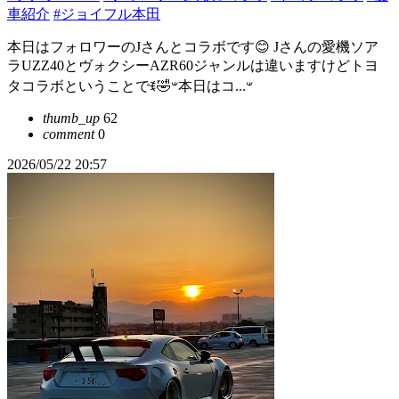
車紹介
#ジョイフル本田
本日はフォロワーのJさんとコラボです😊 Jさんの愛機ソア
ラUZZ40とヴォクシーAZR60ジャンルは違いますけどトヨ
タコラボということでꉂ🤣𐤔‪𐤔本日はコ...
thumb_up
62
comment
0
2026/05/22 20:57