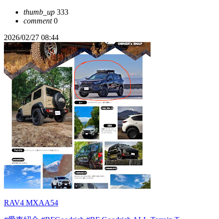
thumb_up
333
comment
0
2026/02/27 08:44
RAV4 MXAA54