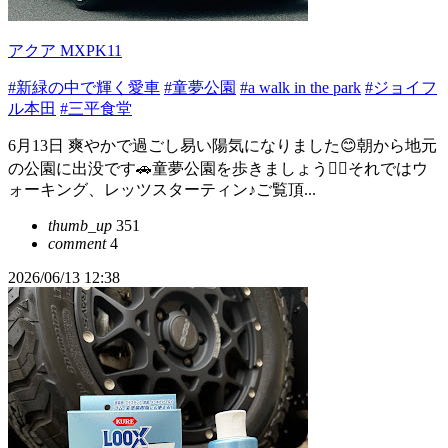
アクア MXPK11
#新緑の中で輝く愛車
#童夢公園
#a walk in the park
#ジョイフ
ル本田
#三平食堂
6月13日 爽やかで過ごし易い陽気になりました😊朝から地元
の公園に出没です🚗童夢公園を歩きましょう🚶‍♀️それではウ
ォーキング、レッツスターティン♪ご覧頂...
thumb_up
351
comment
4
2026/06/13 12:38