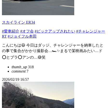
スカイライン ER34
#愛車紹介
#オフ会
#ピックアップされたい
#チャレンジャー
RT
#ジョイフル本田
こんにちは😃 今日はダッジ、チャレンジャーを納車したと
の事で集合がかかり撮影会…🏎️✨まるで某映画みたい…ド
⭕️とブラ⭕️アンの…😅笑
thumb_up
318
comment
7
2026/02/19 16:57