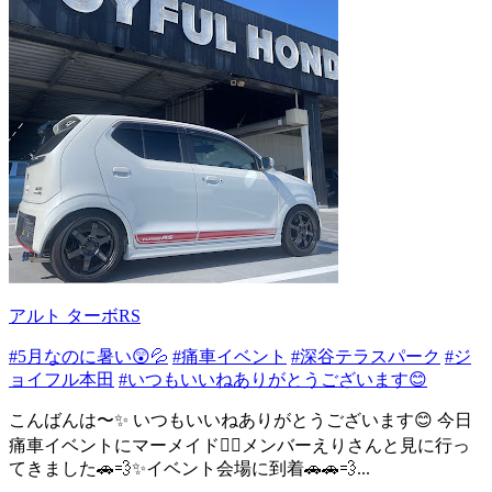
アルト ターボRS
#5月なのに暑い😲💦
#痛車イベント
#深谷テラスパーク
#ジ
ョイフル本田
#いつもいいねありがとうございます😊
こんばんは〜✨ いつもいいねありがとうございます😊 今日
痛車イベントにマーメイド🧜‍♀️メンバーえりさんと見に行っ
てきました🚗💨✨イベント会場に到着🚗🚗💨...