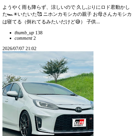
ようやく雨も降らず、涼しいので 久しぶりにロド君動かし
た🏎️✴️いたいた🥰 ニホンカモシカの親子 お母さんカモシカ
は寝てる（倒れてるみたいだけど😅） 子供...
thumb_up
138
comment
2
2026/07/07 21:02