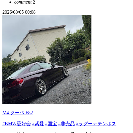
comment
2
2026/08/05 00:08
M4 クーペ F82
#BMW愛好会
#紫愛
#国宝
#非売品
#ラグーナテンボス