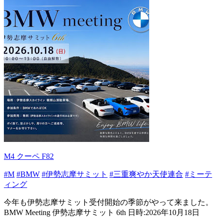
M4 クーペ F82
#M
#BMW
#伊勢志摩サミット
#三重爽やか天使連合
#ミーテ
ィング
今年も伊勢志摩サミット受付開始の季節がやって来ました。
BMW Meeting 伊勢志摩サミット 6th 日時:2026年10月18日