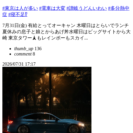
#東京は人が多い
#電車は大変
#讃岐うどんいわい
#多分熱中
症
#寝不足⁉︎
7月31日(金) 有給とってオーキャン 木曜日はとらいでランチ
夏休みの息子と娘とからあげ丼水曜日はビッグサイトから大
崎 東京タワー🗼もレインボーもスカイ...
thumb_up
136
comment
8
2026/07/31 17:17