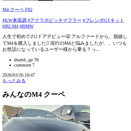
M4 クーペ F82
#KW車高調
#アクラポビッチマフラー
#ブレンボGTキット
#f82 M4
#BMW
人生で初めての2ドアデビュー😤 アルファードから、脱線し
てM4を購入しました🫩 現行のM4と悩みましたが、、いつも
お世話になっているユーザー様から乗る？っ...
thumb_up
78
comment
7
2026/03/26 10:47
もっとみる
みんなのM4 クーペ