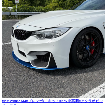
#BMW
#f82 M4
#ブレンボGTキット
#KW車高調
#アクラポビッ