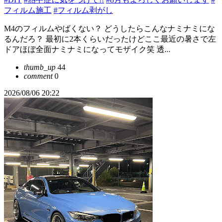
フィルム施工
#フィルム剥がし
M4のフィルムやばくない？ どうしたらこんなナミナミにな
るんだろ？ 最初に2本くらいだったけどここ最近の暑さで左
ドアほぼ全面ナミナミになってモザイク笑 透...
thumb_up
44
comment
0
2026/08/06 20:22