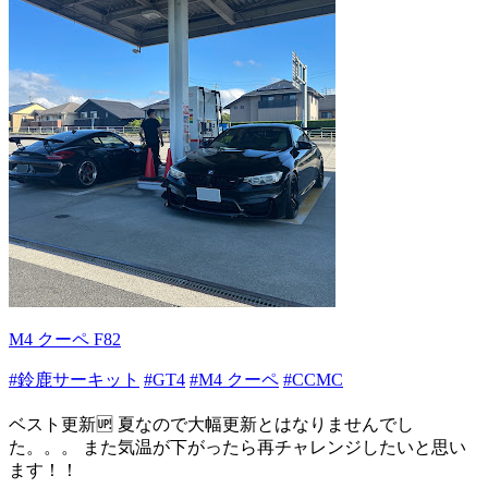
M4 クーペ F82
#鈴鹿サーキット
#GT4
#M4 クーペ
#CCMC
ベスト更新🆙 夏なので大幅更新とはなりませんでし
た。。。 また気温が下がったら再チャレンジしたいと思い
ます！！