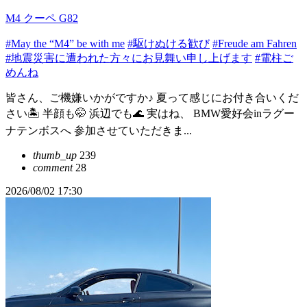
M4 クーペ G82
#May the “M4” be with me
#駆けぬける歓び
#Freude am Fahren
#地震災害に遭われた方々にお見舞い申し上げます
#電柱ご
めんね
皆さん、ご機嫌いかがですか♪ 夏って感じにお付き合いくだ
さい🏝️ 半顔も🤭 浜辺でも🌊 実はね、 BMW愛好会inラグー
ナテンボスへ 参加させていただきま...
thumb_up
239
comment
28
2026/08/02 17:30