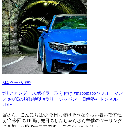
M4 クーペ F82
#リアアンダースポイラー取り付け
#mabomaboパフォーマン
ス
#40℃の灼熱地獄
#ラリージャパン 旧伊勢神トンネル
#DIY
皆さん、こんにちは😃 今日も溶けそうなぐらい暑いですね
ぇ🫠 今回のTP画は先日のしんちゃんさん主催のツーリング
に参加した時の一コマです。 このショットはレ...