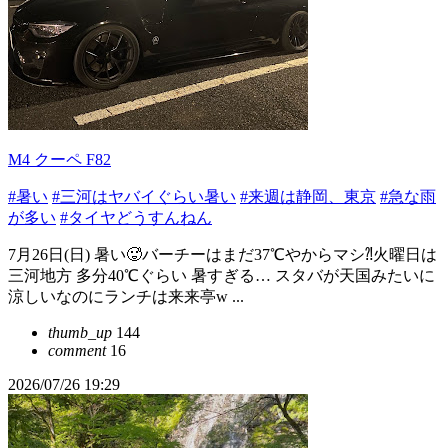
M4 クーペ F82
#暑い
#三河はヤバイぐらい暑い
#来週は静岡、東京
#急な雨
が多い
#タイヤどうすんねん
7月26日(日) 暑い🥵バーチーはまだ37℃やからマシ⁈火曜日は
三河地方 多分40℃ぐらい 暑すぎる… スタバが天国みたいに
涼しいなのにランチは来来亭w ...
thumb_up
144
comment
16
2026/07/26 19:29