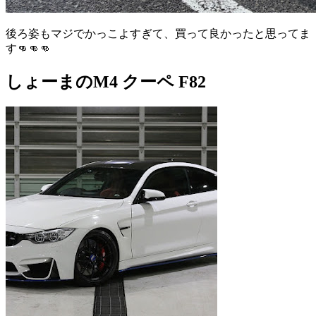
後ろ姿もマジでかっこよすぎて、買って良かったと思ってま
す👊👊👊
しょーまのM4 クーペ F82