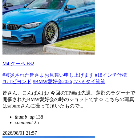
M4 クーペ F82
#被災された皆さまお見舞い申し上げます
#18インチ仕様
#GTビヨンド
#BMW愛好会2026
#ハミタイ笑笑
皆さん、こんばんは♪ 今回のTP画は先週、蒲郡のラグーナで
開催されたBMW愛好会の時のショットです☺️ こちらの写真
はsaburoさんに撮って頂いたもので...
thumb_up
138
comment
25
2026/08/01 21:57