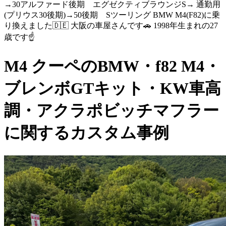
→30アルファード後期 エグゼクティブラウンジS→ 通勤用
(プリウス30後期)→50後期 Sツーリング BMW M4(F82)に乗
り換えました🇩🇪 大阪の車屋さんです🚗 1998年生まれの27
歳です☝️
M4 クーペのBMW・f82 M4・
ブレンボGTキット・KW車高
調・アクラポビッチマフラー
に関するカスタム事例