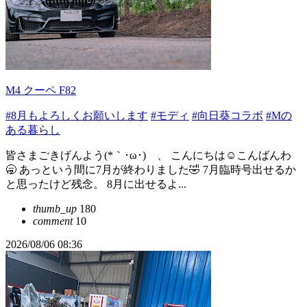
M4 クーペ F82
#8月もよろしくお願いします
#モディ
#向日葵コラボ
#Mの
ある暮らし
皆さまごきげんよう(*｀･ω･)ゞ、 こんにちは☺️こんばんわ
🥱 あっという間に7月が終わりました🤣 7月臨時号出せるか
と思ったけど残念。 8月に出せるよ...
thumb_up
180
comment
10
2026/08/06 08:36