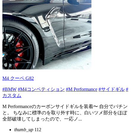
M4 クーペ G82
#BMW
#M4コンペティション
#M Performance
#サイドギル
#
カスタム
M Performanceのカーボンサイドギルを装着〜 自分でパチン
と。 ちなみに標準のを取り外す時に、白いツメ部分をほぼ
全部破壊してしまったので、一応ノ...
thumb_up
112