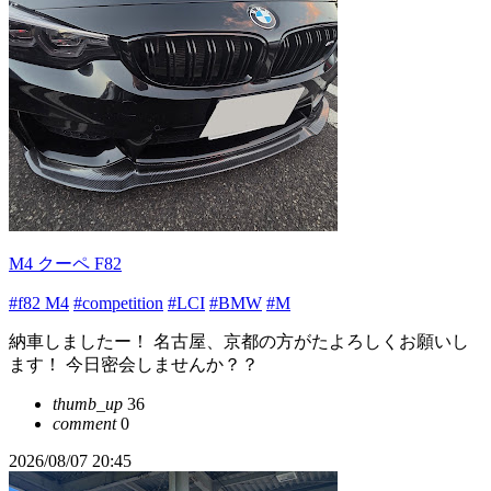
M4 クーペ F82
#f82 M4
#competition
#LCI
#BMW
#M
納車しましたー！ 名古屋、京都の方がたよろしくお願いし
ます！ 今日密会しませんか？？
thumb_up
36
comment
0
2026/08/07 20:45