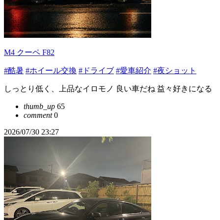
M4 クーペ F82
#酷暑
#ホイール交換
#ドライブ
#愛車紹介
#夜ショット
しっとり低く、上品なイロモノ 良い車だね 益々好きになる
thumb_up
65
comment
0
2026/07/30 23:27