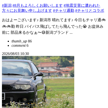
#新潟
#8月もよろしくお願いします
#地震災害に遭われた
方々にお見舞い申し上げます
#チャリ通勤
#チャリとコラボ
おはよーございます♪ 新潟市 晴れてます♪ 今日もチャリ通🚲
🚲🚲勤 昨日 バイパス飛ばしてたら飛んでった😭 お盆休み
前に 部品来るかなぁ〜😅新潟ブランド ...
thumb_up
86
comment
6
2026/08/03 10:30