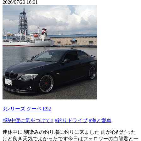
2026/07/20 16:01
3シリーズ クーペ E92
#熱中症に気をつけて!!
#釣りドライブ
#海と愛車
連休中に 馴染みの釣り場に釣りに来ました 雨が心配だった
けど良き天気でよかったです今日はフォロワーの白龍君と一