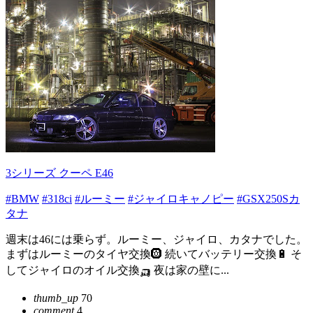
3シリーズ クーペ E46
#BMW
#318ci
#ルーミー
#ジャイロキャノピー
#GSX250Sカ
タナ
週末は46には乗らず。ルーミー、ジャイロ、カタナでした。
まずはルーミーのタイヤ交換🛞 続いてバッテリー交換🔋 そ
してジャイロのオイル交換🛺 夜は家の壁に...
thumb_up
70
comment
4