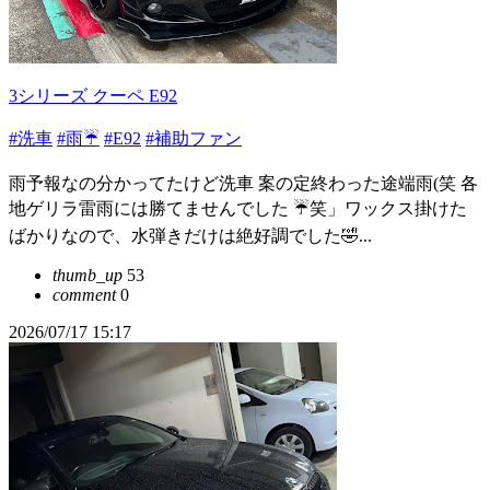
3シリーズ クーペ E92
#洗車
#雨☔
#E92
#補助ファン
雨予報なの分かってたけど洗車 案の定終わった途端雨(笑 各
地ゲリラ雷雨には勝てませんでした ☔️笑」ワックス掛けた
ばかりなので、水弾きだけは絶好調でした🤣...
thumb_up
53
comment
0
2026/07/17 15:17