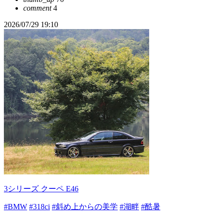
comment
4
2026/07/29 19:10
3シリーズ クーペ E46
#BMW
#318ci
#斜め上からの美学
#湖畔
#酷暑