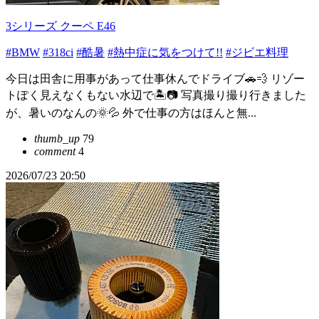
3シリーズ クーペ E46
#BMW
#318ci
#酷暑
#熱中症に気をつけて!!
#ジビエ料理
今日は田舎に用事があって仕事休んでドライブ🚗💨 リゾー
トぽく見えなくもない水辺で🏝️📷 写真撮り撮り行きました
が、暑いのなんの🌞💦 外で仕事の方はほんと無...
thumb_up
79
comment
4
2026/07/23 20:50