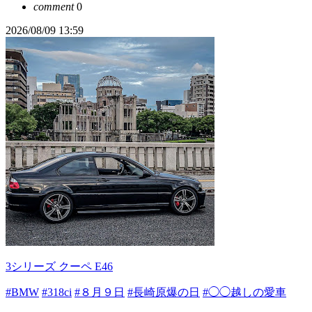
comment
0
2026/08/09 13:59
3シリーズ クーペ E46
#BMW
#318ci
#８月９日
#長崎原爆の日
#◯◯越しの愛車