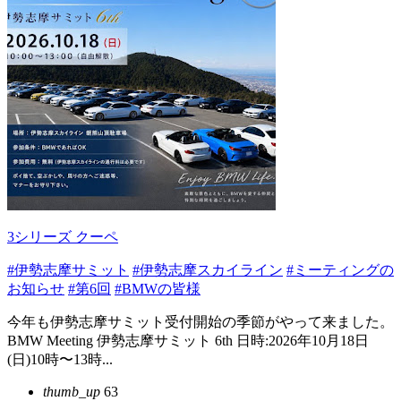
3シリーズ クーペ
#伊勢志摩サミット
#伊勢志摩スカイライン
#ミーティングの
お知らせ
#第6回
#BMWの皆様
今年も伊勢志摩サミット受付開始の季節がやって来ました。
BMW Meeting 伊勢志摩サミット 6th 日時:2026年10月18日
(日)10時〜13時...
thumb_up
63