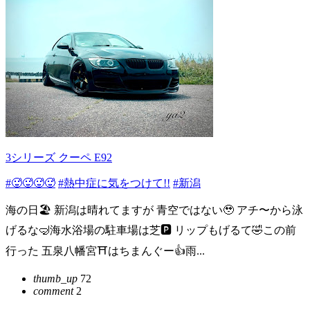
3シリーズ クーペ E92
#🥵🥵🥵🥵
#熱中症に気をつけて!!
#新潟
海の日🏖️ 新潟は晴れてますが 青空ではない🥹 アチ〜から泳
げるな🤿海水浴場の駐車場は芝🅿️ リップもげるて🤣この前
行った 五泉八幡宮⛩️はちまんぐー👍雨...
thumb_up
72
comment
2