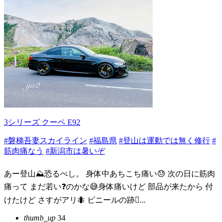
3シリーズ クーペ E92
#磐梯吾妻スカイライン
#福島県
#登山は運動では無く修行
#
筋肉痛なう
#新潟市は暑いぞ
あー登山⛰️恐るべし。 身体中あちこち痛い😓 次の日に筋肉
痛って まだ若い❓のかな😅身体痛いけど 部品が来たから 付
けたけど さすがアリ🐜 ビニールの跡🫆...
thumb_up
34