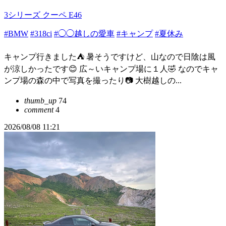
3シリーズ クーペ E46
#BMW
#318ci
#◯◯越しの愛車
#キャンプ
#夏休み
キャンプ行きました⛺ 暑そうですけど、山なので日陰は風
が涼しかったです😊 広～いキャンプ場に１人🤣 なのでキャ
ンプ場の森の中で写真を撮ったり📷 大樹越しの...
thumb_up
74
comment
4
2026/08/08 11:21