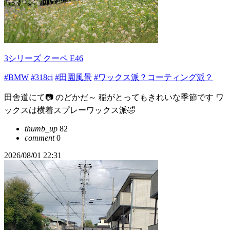
3シリーズ クーペ E46
#BMW
#318ci
#田園風景
#ワックス派？コーティング派？
田舎道にて📷 のどかだ～ 稲がとってもきれいな季節です ワ
ックスは横着スプレーワックス派🤣
thumb_up
82
comment
0
2026/08/01 22:31