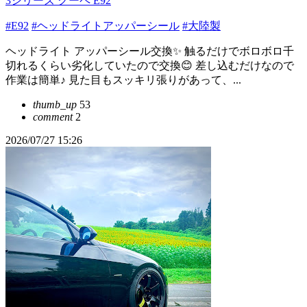
3シリーズ クーペ E92
#E92
#ヘッドライトアッパーシール
#大陸製
ヘッドライト アッパーシール交換✨ 触るだけでボロボロ千
切れるくらい劣化していたので交換😊 差し込むだけなので
作業は簡単♪ 見た目もスッキリ張りがあって、...
thumb_up
53
comment
2
2026/07/27 15:26