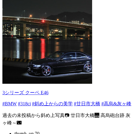
3シリーズ クーペ E46
#BMW
#318ci
#斜め上からの美学
#廿日市大橋
#高烏&灰ヶ峰
過去の未投稿から斜め上写真📷 廿日市大橋🌉 高烏砲台跡 灰
ヶ峰～🌃
thumb_up
70