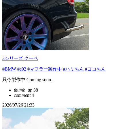
3シリーズ クーペ
#BMW
#e92
#マフラー製作中
#ハミちん
#ヨコちん
只今製作中 Coming soon...
thumb_up
38
comment
4
2026/07/26 21:33