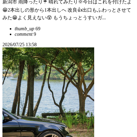
新潟市 雨降ったり☔ 晴れてみたり🌞今日はこれを付けたよ
😁2本出しの形から1本出しへ 改良👍出口もふわっとさせて
みた😁よく見えない😵 もうちょっとうすいガ...
thumb_up
69
comment
9
2026/07/25 13:58