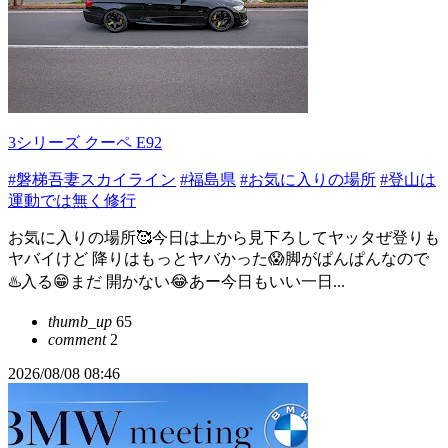
3シリーズ クーペ E92
#磐梯吾妻スカイライン
#福島県
#お気に入りの場所
#登山は
運動では無く修行
お気に入りの場所🥰今日は上から見下ろしてヤッタぜ登りも
ヤバイけど 降りはもっとヤバかった😱脚がぱんぱんなので
♨️入る😁まだ 開かない😂あー今日もいい一日...
thumb_up
65
comment
2
2026/08/08 08:46