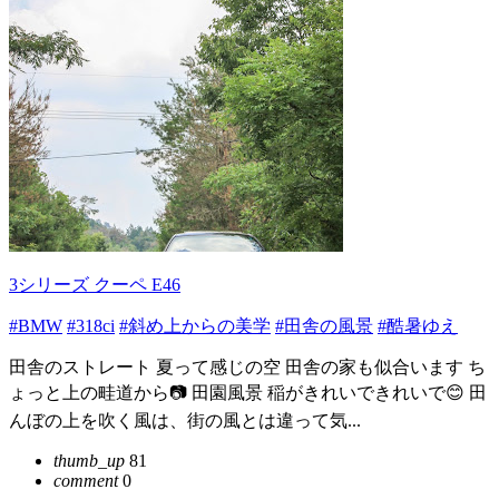
3シリーズ クーペ E46
#BMW
#318ci
#斜め上からの美学
#田舎の風景
#酷暑ゆえ
田舎のストレート 夏って感じの空 田舎の家も似合います ち
ょっと上の畦道から📷 田園風景 稲がきれいできれいで😊 田
んぼの上を吹く風は、街の風とは違って気...
thumb_up
81
comment
0