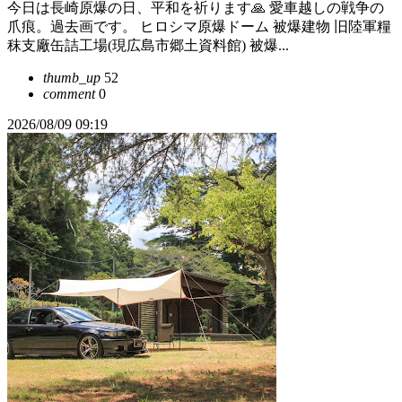
今日は長崎原爆の日、平和を祈ります🙏 愛車越しの戦争の
爪痕。過去画です。 ヒロシマ原爆ドーム 被爆建物 旧陸軍糧
秣支廠缶詰工場(現広島市郷土資料館) 被爆...
thumb_up
52
comment
0
2026/08/09 09:19