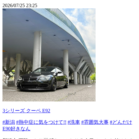
2026/07/25 23:25
3シリーズ クーペ E92
#新潟
#熱中症に気をつけて!!
#洗車
#雰囲気大事
#どんだけ
E90好きなん