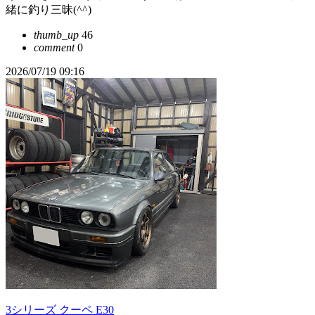
緒に釣り三昧(⁠^⁠^⁠)
thumb_up
46
comment
0
2026/07/19 09:16
3シリーズ クーペ E30