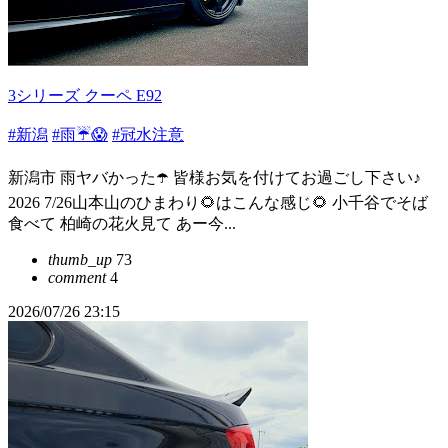
3シリーズ クーペ E92
#新潟
#雨☔️😱
#冠水注意
新潟市 雨ヤバかった☂️ 皆様お気を付けてお過ごし下さい♪
2026 7/26山本山のひまわり🌻はこんな感じ🌻 小千谷でそば
食べて 柏崎の花火見て あー今...
thumb_up
73
comment
4
2026/07/26 23:15