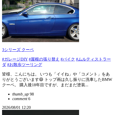
3シリーズ クーペ
#ガレージDIY
#屋根の張り替え
#バイク
#ムルティストラー
ダ
#お散歩ツーリング
皆様、こんにちは。 いつも「イイね」や「コメント」をあ
りがとうございます😄 トップ画は久し振りに洗車したBMW
クーペ。 購入後18年目ですが、まだまだ塗装...
thumb_up
98
comment
6
2026/08/01 12:20