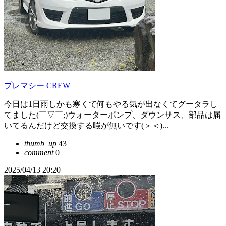
プレマシー CREW
今日は1日雨しかも寒くて何もやる気が出なくてグータラし
てました(￣▽￣;)ウォーターポンプ、ダウンサス、部品は届
いてるんだけど交換する暇が無いです(＞＜)...
thumb_up
43
comment
0
2025/04/13 20:20