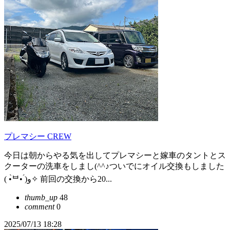
プレマシー CREW
今日は朝からやる気を出してプレマシーと嫁車のタントとス
クーターの洗車をしまし(^^♪ついでにオイル交換もしました
( •̀ᄇ• ́)ﻭ✧ 前回の交換から20...
thumb_up
48
comment
0
2025/07/13 18:28