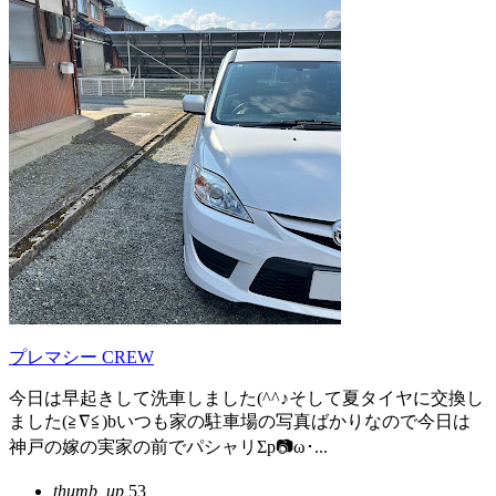
プレマシー CREW
今日は早起きして洗車しました(^^♪そして夏タイヤに交換し
ました(≧∇≦)bいつも家の駐車場の写真ばかりなので今日は
神戸の嫁の実家の前でパシャリΣp📷ω･...
thumb_up
53