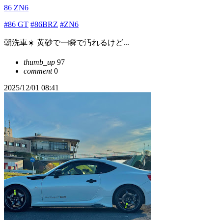
86 ZN6
#86 GT
#86BRZ
#ZN6
朝洗車☀️ 黄砂で一瞬で汚れるけど...
thumb_up
97
comment
0
2025/12/01 08:41