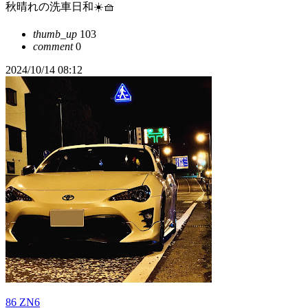
秋晴れの洗車日和☀️🧺
thumb_up
103
comment
0
2024/10/14 08:12
86 ZN6