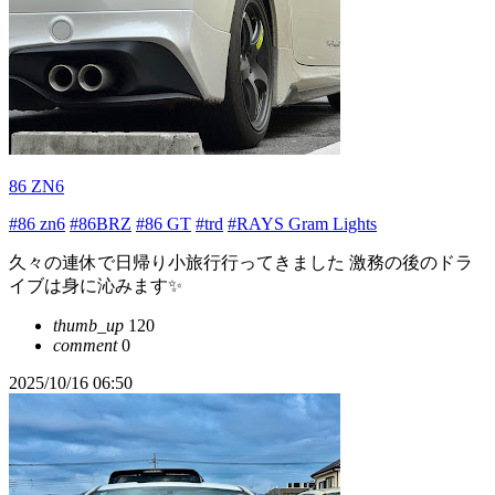
86 ZN6
#86 zn6
#86BRZ
#86 GT
#trd
#RAYS Gram Lights
久々の連休で日帰り小旅行行ってきました 激務の後のドラ
イブは身に沁みます✨
thumb_up
120
comment
0
2025/10/16 06:50