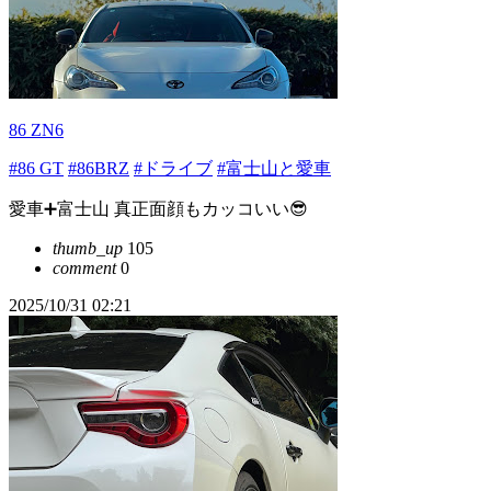
86 ZN6
#86 GT
#86BRZ
#ドライブ
#富士山と愛車
愛車➕富士山 真正面顔もカッコいい😎
thumb_up
105
comment
0
2025/10/31 02:21