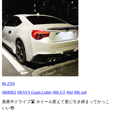
86 ZN6
#86BRZ
#RAYS Gram Lights
#86 GT
#trd
#86 zn6
真夜中ドライブ🛣️ ホイール変えて更に引き締まってかっこ
いい😎