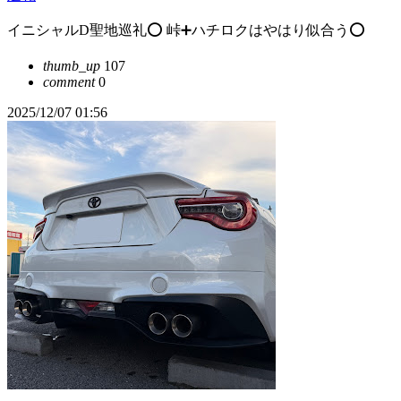
イニシャルD聖地巡礼⭕️ 峠➕ハチロクはやはり似合う⭕️
thumb_up
107
comment
0
2025/12/07 01:56