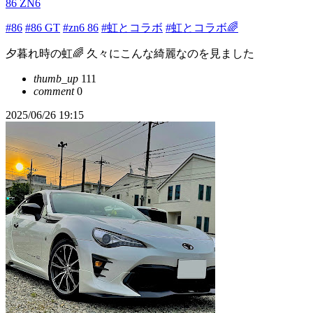
86 ZN6
#86
#86 GT
#zn6 86
#虹とコラボ
#虹とコラボ🌈
夕暮れ時の虹🌈 久々にこんな綺麗なのを見ました
thumb_up
111
comment
0
2025/06/26 19:15