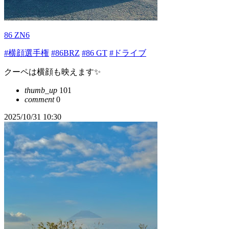
86 ZN6
#横顔選手権
#86BRZ
#86 GT
#ドライブ
クーペは横顔も映えます✨
thumb_up
101
comment
0
2025/10/31 10:30