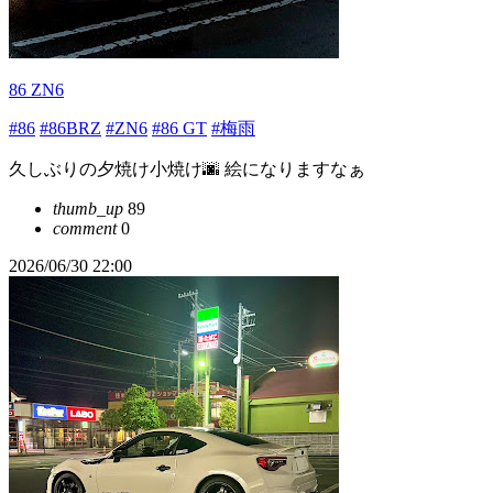
86 ZN6
#86
#86BRZ
#ZN6
#86 GT
#梅雨
久しぶりの夕焼け小焼け🌆 絵になりますなぁ
thumb_up
89
comment
0
2026/06/30 22:00