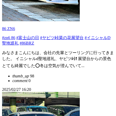
86 ZN6
#zn6 86
#富士山の日
#ヤビツ峠菜の花展望台
#イニシャルD
聖地巡礼
#86BRZ
みなさまこんにちは、会社の先輩とツーリングに行ってきま
した。 イニシャルd聖地巡礼、ヤビツ峠❗️ 展望台からの景色
とても綺麗でした⭕️冬は空気が澄んでいて...
thumb_up
98
comment
0
2025/02/27 16:20