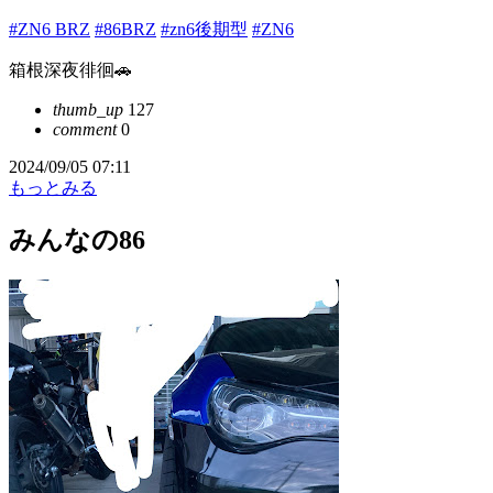
#ZN6 BRZ
#86BRZ
#zn6後期型
#ZN6
箱根深夜徘徊🚗
thumb_up
127
comment
0
2024/09/05 07:11
もっとみる
みんなの86