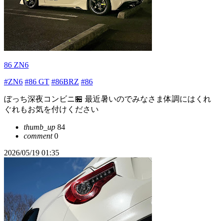
86 ZN6
#ZN6
#86 GT
#86BRZ
#86
ぼっち深夜コンビニ🏪 最近暑いのでみなさま体調にはくれ
ぐれもお気を付けください
thumb_up
84
comment
0
2026/05/19 01:35