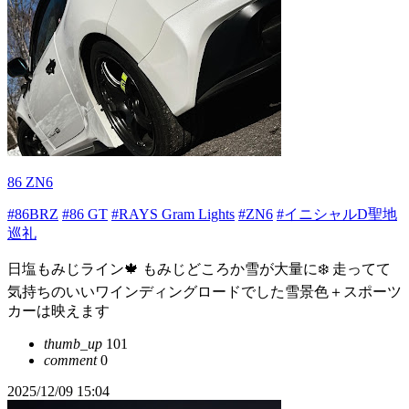
86 ZN6
#86BRZ
#86 GT
#RAYS Gram Lights
#ZN6
#イニシャルD聖地
巡礼
日塩もみじライン🍁 もみじどころか雪が大量に❄️ 走ってて
気持ちのいいワインディングロードでした雪景色＋スポーツ
カーは映えます
thumb_up
101
comment
0
2025/12/09 15:04