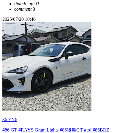
thumb_up
93
comment
3
2025/07/20 10:46
86 ZN6
#86 GT
#RAYS Gram Lights
#86後期GT
#trd
#86BRZ