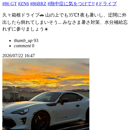
#86 GT
#ZN6
#86BRZ
#熱中症に気をつけて!!
#ドライブ
久々箱根ドライブ🚗 山の上でも35℃❗️ 夜も暑いし、迂闊に外
出したら倒れてしまいそう... みなさま暑さ対策、水分補給忘
れずに参りましょう☀️
thumb_up
93
comment
0
2026/07/22 16:47