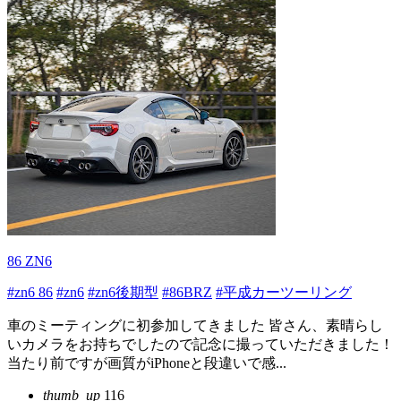
86 ZN6
#zn6 86
#zn6
#zn6後期型
#86BRZ
#平成カーツーリング
車のミーティングに初参加してきました 皆さん、素晴らし
いカメラをお持ちでしたので記念に撮っていただきました！
当たり前ですが画質がiPhoneと段違いで感...
thumb_up
116