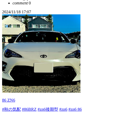
comment
0
2024/11/18 17:07
86 ZN6
#秋の気配
#86BRZ
#zn6後期型
#zn6
#zn6 86