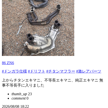
86 ZN6
#ドンガラ仕様
#ドリフト
#チタンマフラー
#激レアパーツ
上からチタンエキマニ、不等長エキマニ、純正エキマニ 無
事不等長手に入りました
thumb_up
23
comment
0
2026/08/08 18:22