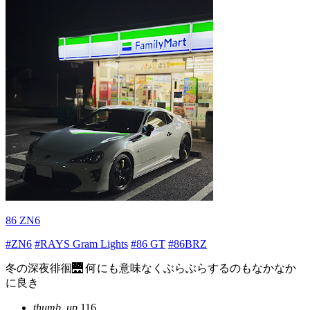
86 ZN6
#ZN6
#RAYS Gram Lights
#86 GT
#86BRZ
冬の深夜徘徊🌉 何にも意味なくぶらぶらするのもなかなか
に良き
thumb_up
116