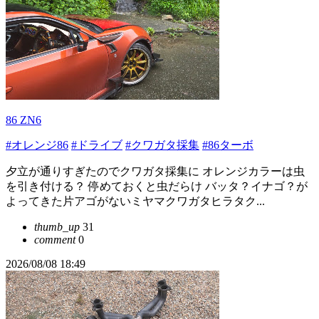
86 ZN6
#オレンジ86
#ドライブ
#クワガタ採集
#86ターボ
夕立が通りすぎたのでクワガタ採集に オレンジカラーは虫
を引き付ける？ 停めておくと虫だらけ バッタ？イナゴ？が
よってきた片アゴがないミヤマクワガタヒラタク...
thumb_up
31
comment
0
2026/08/08 18:49