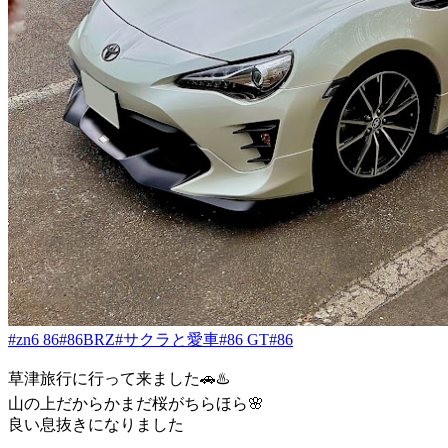
#zn6 86
#86BRZ
#サクラと愛車
#86 GT
#86
草津旅行に行って来ました🚗♨️
山の上だからかまだ桜がちらほら🌸
良い息抜きになりました