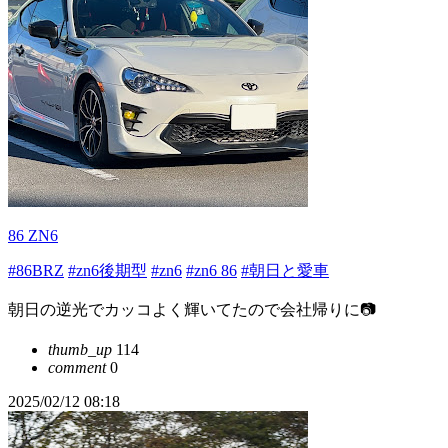
86 ZN6
#86BRZ
#zn6後期型
#zn6
#zn6 86
#朝日と愛車
朝日の逆光でカッコよく輝いてたので会社帰りに📷
thumb_up
114
comment
0
2025/02/12 08:18