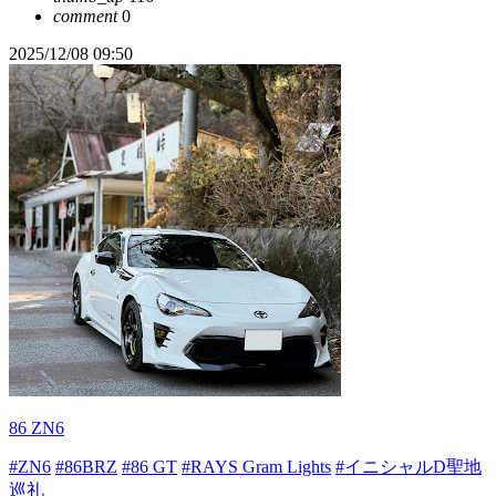
comment
0
2025/12/08 09:50
86 ZN6
#ZN6
#86BRZ
#86 GT
#RAYS Gram Lights
#イニシャルD聖地
巡礼