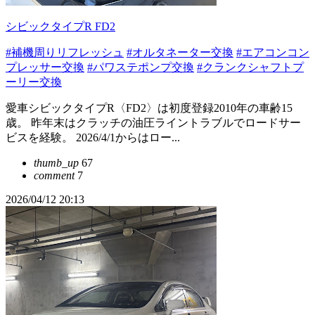
シビックタイプR FD2
#補機周りリフレッシュ
#オルタネーター交換
#エアコンコン
プレッサー交換
#パワステポンプ交換
#クランクシャフトプ
ーリー交換
愛車シビックタイプR〈FD2〉は初度登録2010年の車齢15
歳。 昨年末はクラッチの油圧ライントラブルでロードサー
ビスを経験。 2026/4/1からはロー...
thumb_up
67
comment
7
2026/04/12 20:13