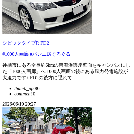
シビックタイプR FD2
#1000人画廊
#パン工房ぐるぐる
神栖市にある全長約6kmの南海浜護岸壁面をキャンバスにし
た「1000人画廊」へ 1000人画廊の後にある風力発電施設が
大迫力です♪ FD2の後方に隠れて...
thumb_up
86
comment
0
2026/06/19 20:27