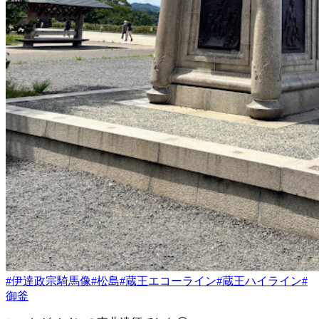
#伊達政宗騎馬像
#松島
#蔵王エコーライン
#蔵王ハイライン
#
御釜