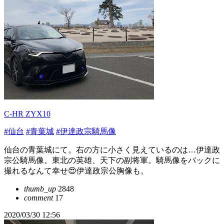
C-HR ZYX10
#仙台
#青葉城
#伊達政宗騎馬像
仙台の青葉城にて。右の方に小さく見えているのは…伊達政
宗公騎馬像。東北の英雄、天下の副将軍。騎馬像をバックに
撮れるなんて幸せ😍伊達政宗公胸像も。
thumb_up
2848
comment
17
2020/03/30 12:56