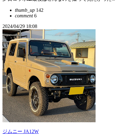
thumb_up
142
comment
6
2024/04/29 18:08
ジムニー JA12W