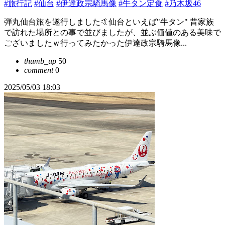
#旅行記
#仙台
#伊達政宗騎馬像
#牛タン定食
#乃木坂46
弾丸仙台旅を遂行しました🤙仙台といえば"牛タン" 昔家族
で訪れた場所との事で並びましたが、並ぶ価値のある美味で
ございましたｗ行ってみたかった伊達政宗騎馬像...
thumb_up
50
comment
0
2025/05/03 18:03