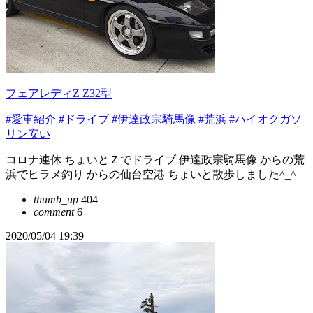
フェアレディZ Z32型
#愛車紹介
#ドライブ
#伊達政宗騎馬像
#荒浜
#ハイオクガソ
リン安い
コロナ連休 ちょいとＺでドライブ 伊達政宗騎馬像 からの荒
浜でヒラメ釣り からの仙台空港 ちょいと散歩しました^_^
thumb_up
404
comment
6
2020/05/04 19:39