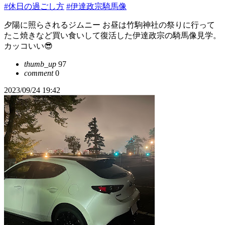
#休日の過ごし方
#伊達政宗騎馬像
夕陽に照らされるジムニー お昼は竹駒神社の祭りに行って
たこ焼きなど買い食いして復活した伊達政宗の騎馬像見学。
カッコいい😎
thumb_up
97
comment
0
2023/09/24 19:42