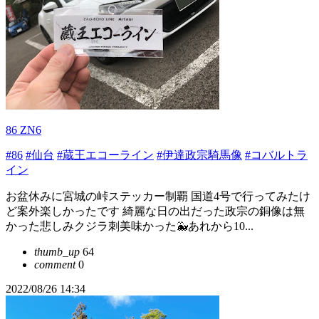
86 ZN6
#86
#仙台
#蔵王エコーライン
#伊達政宗騎馬像
#コバルトラ
イン
お盆休みに宮城の峠ステッカー制覇 国道4号で行ってみたけ
ど案外楽しかったです 綺麗な日の出だった政宗の銅像は無
かった悲しみクジラ刺美味かった🐳あれから10...
thumb_up
64
comment
0
2022/08/26 14:34