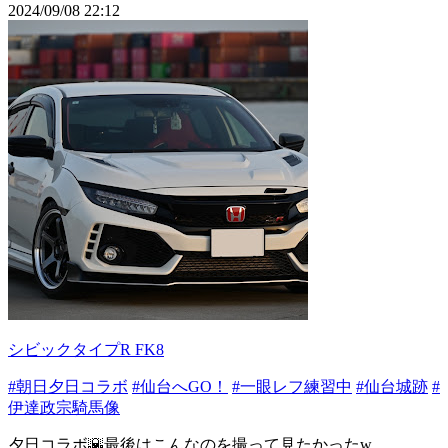
2024/09/08 22:12
シビックタイプR FK8
#朝日夕日コラボ
#仙台へGO！
#一眼レフ練習中
#仙台城跡
#
伊達政宗騎馬像
夕日コラボ🌇最後はこんなのを撮って見たかったw