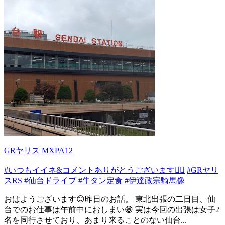
GRヤリス MXPA12
#いつもイイネ&コメントありがとうございます🙇‍♂️
#GRヤリ
スRS
#仙台ドライブ
#牛タン定食
#伊達政宗騎馬像
おはようございます😊昨日のお話。 東北出張の二日目、仙
台でのお仕事は午前中におしまい😁 実は今回の出張は女子2
名を同行させており、あまり来ることのない仙台...