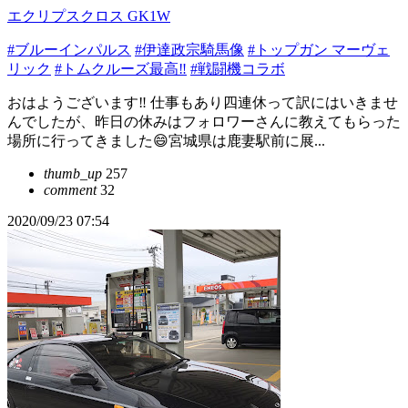
エクリプスクロス GK1W
#ブルーインパルス
#伊達政宗騎馬像
#トップガン マーヴェ
リック
#トムクルーズ最高‼️
#戦闘機コラボ
おはようございます‼️ 仕事もあり四連休って訳にはいきませ
んでしたが、昨日の休みはフォロワーさんに教えてもらった
場所に行ってきました😄宮城県は鹿妻駅前に展...
thumb_up
257
comment
32
2020/09/23 07:54