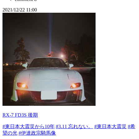
2021/12/22 11:00
RX-7 FD3S 後期
#東日本大震災から10年
#3.11 忘れない。
#東日本大震災
#希
望の光
#伊達政宗騎馬像