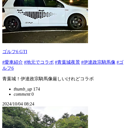
ゴルフ6 GTI
#愛車紹介
#地元でコラボ
#青葉城夜景
#伊達政宗騎馬像
#ゴ
ルフ6
青葉城！伊達政宗騎馬像厳しいけれどコラボ
thumb_up
174
comment
0
2024/10/04 08:24