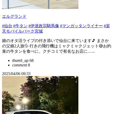
エルグランド
#仙台
#牛タン
#伊達政宗騎馬像
#マンガッタンライナー
#楽
天モバイルパーク宮城
娘のオタ活ライブの付き添いで仙台に来ています🎵 まさか
の父娘2人旅💦 行きの飛行機はミャクミャクジェット😅お約
束の牛タンを食べに、クチコミで有名なお店に…...
thumb_up
68
comment
8
2025/04/06 09:33