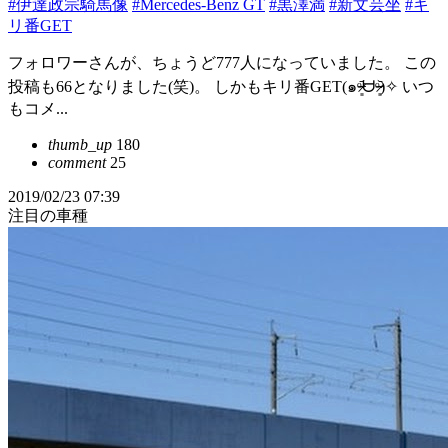
#伊達政宗騎馬像
#Mercedes-Benz GT
#黒澤満
#新文芸坐
#キ
リ番GET
フォロワーさんが、ちょうど777人になっていました。 この
投稿も66となりました(笑)。 しかもキリ番GET(๑ᵒ̴̶̷͈᷄ᗨᵒ̴̶̷͈᷅)✧ いつ
もコメ...
thumb_up
180
comment
25
2019/02/23 07:39
注目の車種