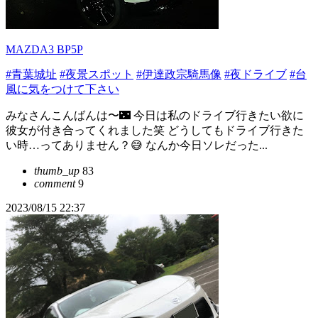
MAZDA3 BP5P
#青葉城址
#夜景スポット
#伊達政宗騎馬像
#夜ドライブ
#台
風に気をつけて下さい
みなさんこんばんは〜🌃 今日は私のドライブ行きたい欲に
彼女が付き合ってくれました笑 どうしてもドライブ行きた
い時…ってありません？😅 なんか今日ソレだった...
thumb_up
83
comment
9
2023/08/15 22:37