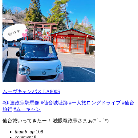
ムーヴキャンバス LA800S
#伊達政宗騎馬像
#仙台城址跡
#一人旅ロングドライブ
#仙台
旅行
#ムーキャン
仙台城いってきたー！ 独眼竜政宗さまぁ(*´﹃`*)
thumb_up
108
comment
8