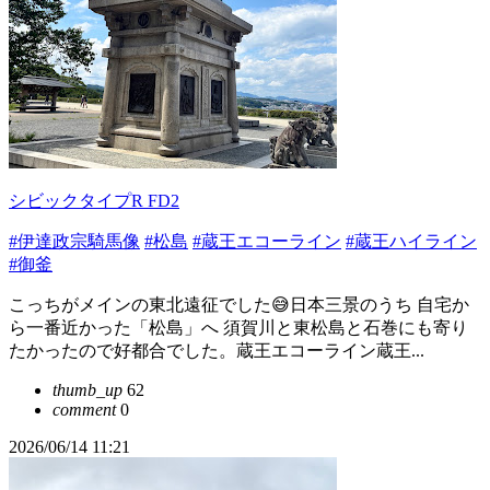
シビックタイプR FD2
#伊達政宗騎馬像
#松島
#蔵王エコーライン
#蔵王ハイライン
#御釜
こっちがメインの東北遠征でした😅日本三景のうち 自宅か
ら一番近かった「松島」へ 須賀川と東松島と石巻にも寄り
たかったので好都合でした。蔵王エコーライン蔵王...
thumb_up
62
comment
0
2026/06/14 11:21