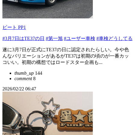
ビート PP1
#3月7日はTE37の日
#第一旭
#ユーザー車検
#車検どうしてる
遂に3月7日が正式にTE37の日に認定されたらしい。今や色
んなバリエーションがあるがTE37は初期の頃のが一番カッ
コいい。初期の構想ではロードスター企画も...
thumb_up
144
comment
8
2026/02/22 06:47