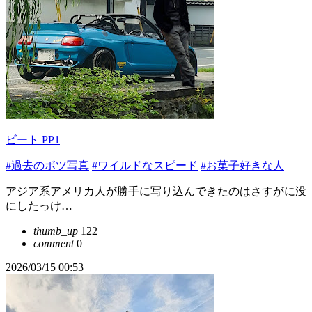
ビート PP1
#過去のボツ写真
#ワイルドなスピード
#お菓子好きな人
アジア系アメリカ人が勝手に写り込んできたのはさすがに没
にしたっけ…
thumb_up
122
comment
0
2026/03/15 00:53