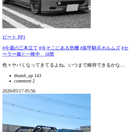
ビート PP1
#今週の三本立て
#今そこにある危機
#装甲騎兵ホルムズ
#セ
ーラー服と一晩中 18禁
色々ヤバくなってきてるよね。いつまで維持できるかな…
thumb_up
143
comment
2
2026/05/17 05:56