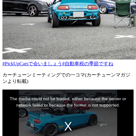
#PickUpCarsで会いましょう
#自動車税の季節ですね
カーチューンミーティングでの一コマ(カーチューンマガジ
ンより転載)
This
is
The media could not be loaded, either because the server or
a
modal
network failed or because the format is not supported.
window.