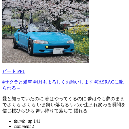
ビート PP1
#サクラと愛車
#4月もよろしくお願いします
#JASRACに叱
られる～
愛と知っていたのに 春はやってくるのに 夢は今も夢のまま
でさくら さくら いま舞い落ちる いつか生まれ変わる瞬間を
信じ桜ひらひら 舞い降りて落ちて 揺れる...
thumb_up
141
comment
2