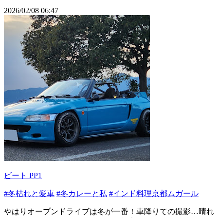
2026/02/08 06:47
ビート PP1
#冬枯れと愛車
#冬カレーと私
#インド料理京都ムガール
やはりオープンドライブは冬が一番！車降りての撮影…晴れ