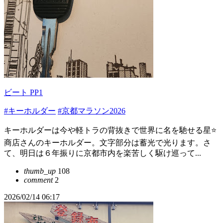
ビート PP1
#キーホルダー
#京都マラソン2026
キーホルダーは今や軽トラの背抜きで世界に名を馳せる星⭐
商店さんのキーホルダー。文字部分は蓄光で光ります。さ
て、明日は６年振りに京都市内を楽苦しく駆け巡って...
thumb_up
108
comment
2
2026/02/14 06:17