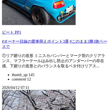
ビート PP1
#オーナー目線の愛車萌えポイント3選
#このまま2勝1敗ペー
スで
①リア廻りの造形 ミニスカバンパーとマーク管のクリアラ
ンス、マフラーテールはみ出し防止のアンダーバーの存在
感、下廻りの造形とのバランスを取るベタ付けリアス...
thumb_up
145
comment
12
2026/04/12 07:11