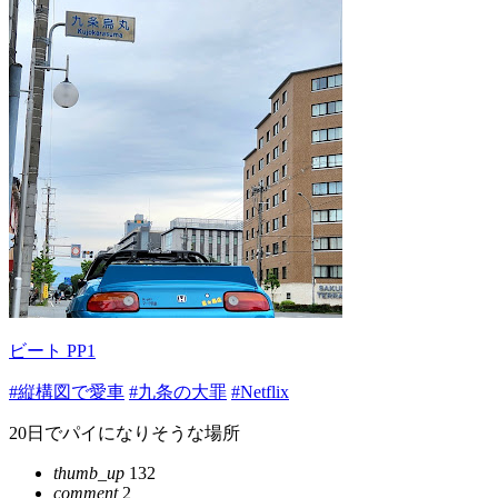
ビート PP1
#縦構図で愛車
#九条の大罪
#Netflix
20日でパイになりそうな場所
thumb_up
132
comment
2