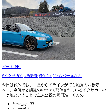
ビート PP1
#イクサガミ
#西教寺
#Netflix
#ひらパー兄さん
今日は代休でおま！昼からドライブがてら滋賀の西教寺
へ…。今何かと話題のNetflixで配信されているイクサガミの
ロケ地ということで主人公役の岡田准一くんの...
thumb_up
133
comment
0