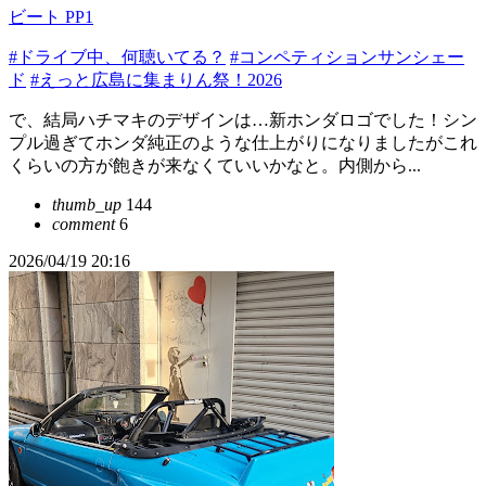
ビート PP1
#ドライブ中、何聴いてる？
#コンペティションサンシェー
ド
#えっと広島に集まりん祭！2026
で、結局ハチマキのデザインは…新ホンダロゴでした！シン
プル過ぎてホンダ純正のような仕上がりになりましたがこれ
くらいの方が飽きが来なくていいかなと。内側から...
thumb_up
144
comment
6
2026/04/19 20:16