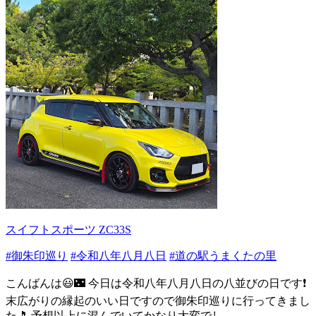
スイフトスポーツ ZC33S
#御朱印巡り
#令和八年八月八日
#道の駅うまくたの里
こんばんは😃🌃 今日は令和八年八月八日の八並びの日です❗️
末広がりの縁起のいい日ですので御朱印巡りに行ってきまし
た🎵 予想以上に混んでいてかなり大変でし...