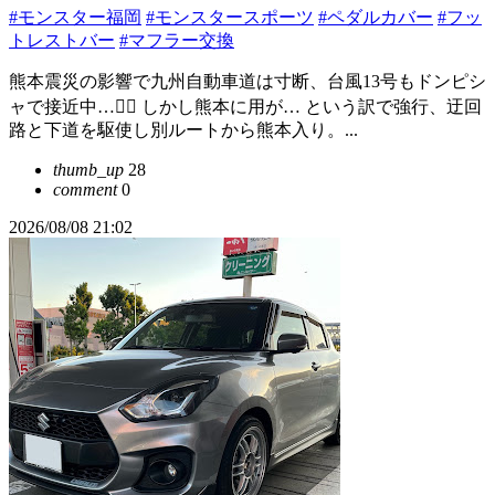
#モンスター福岡
#モンスタースポーツ
#ペダルカバー
#フッ
トレストバー
#マフラー交換
熊本震災の影響で九州自動車道は寸断、台風13号もドンピシ
ャで接近中…😵‍💫 しかし熊本に用が… という訳で強行、迂回
路と下道を駆使し別ルートから熊本入り。...
thumb_up
28
comment
0
2026/08/08 21:02