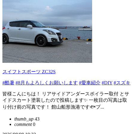
スイフトスポーツ ZC32S
#酷暑
#8月もよろしくお願いします
#愛車紹介
#DIY
#スズキ
皆様こんにちは！ リアサイドアンダースポイラー取付 とサ
イドスカート塗装したので投稿します✨️ 一枚目の写真は取
り付け前の写真です！ 館山船形漁港です🐟プ...
thumb_up
43
comment
0