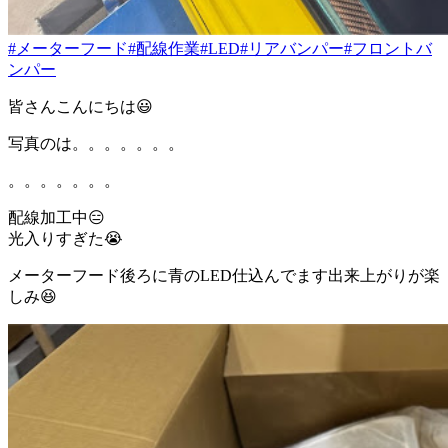
#メーターフード
#配線作業
#LED
#リアバンパー
#フロントバ
ンパー
皆さんこんにちは😃
写真のは。。。。。。。
。。。。。。。
配線加工中😑
光入りすぎた😭
メーターフード後ろに青のLED仕込んでます出来上がりが楽
しみ😆