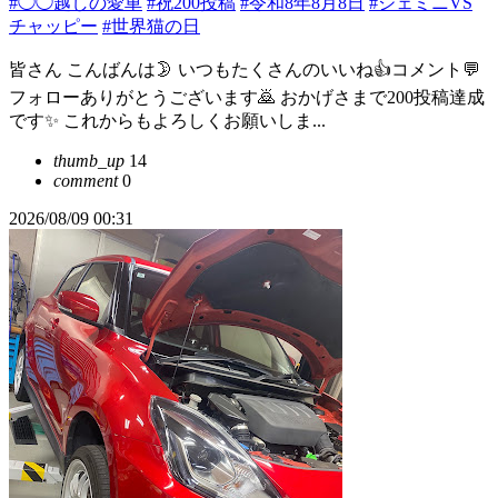
#◯◯越しの愛車
#祝200投稿
#令和8年8月8日
#ジェミニVS
チャッピー
#世界猫の日
皆さん こんばんは🌛 いつもたくさんのいいね👍️コメント💬
フォローありがとうございます🙇 おかげさまで200投稿達成
です✨ これからもよろしくお願いしま...
thumb_up
14
comment
0
2026/08/09 00:31