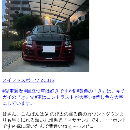
スイフトスポーツ ZC31S
#愛車遍歴
#目立つ車は好きですか⁉️
#黄色の『き』は、キチ
ガイの『き』w
#車はコントラストが大事✨
#差し色を大事
にしています。
皆さん、こんばんは🌛 のび太の寝る前のカウントダウンよ
りも早く眠れる熱い九州男児『マサヤン』です。 ･･･ホント
ですw 嫁に聞いたんで間違いねぇ～っス(*...