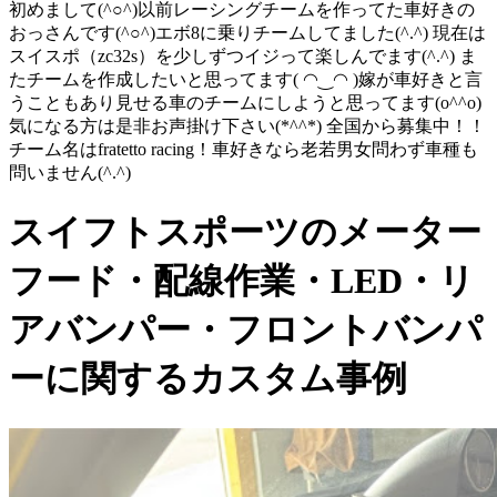
初めまして(^○^)以前レーシングチームを作ってた車好きの
おっさんです(^○^)エボ8に乗りチームしてました(^.^) 現在は
スイスポ（zc32s）を少しずつイジって楽しんでます(^.^) ま
たチームを作成したいと思ってます( ◠‿◠ )嫁が車好きと言
うこともあり見せる車のチームにしようと思ってます(o^^o)
気になる方は是非お声掛け下さい(*^^*) 全国から募集中！！
チーム名はfratetto racing！車好きなら老若男女問わず車種も
問いません(^.^)
スイフトスポーツのメーター
フード・配線作業・LED・リ
アバンパー・フロントバンパ
ーに関するカスタム事例