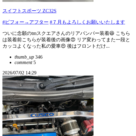
スイフトスポーツ ZC32S
#ビフォー→アフター
#７月もよろしくお願いいたします
ついに念願のtmスクエアさんのリアバンパー装着😆 こちら
は装着前こちらが装着後の画像😍 リア変わってまた一段と
カッコよくなった私の愛車😍 後はフロントだけ...
thumb_up
346
comment
5
2026/07/02 14:29