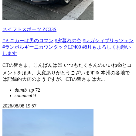
スイフトスポーツ ZC33S
#ミニカーは男のロマン
#夕暮れの空
#レガシィブリッツェン
#ランボルギーニカウンタックLP400
#8月もよろしくお願い
します
CTの皆さま、こんばんは😊 いつもたくさんのいいね👍とコ
メントを頂き、大変ありがとうございます☺️ 本州の各地で
は記録的大雨のようですが、CTの皆さまは大...
thumb_up
72
comment
9
2026/08/08 19:57