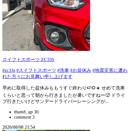
スイフトスポーツ ZC33S
#zc33s
#スイフトスポーツ
#洗車
#お盆休み
#地震災害に遭わ
れた方々にお見舞い申し上げます
早めに取得した盆休みももうすぐ終わり🍉🌻☀️ せめて洗車
くらいと思って朝から行きましたが暑いですねー🥵 ドライ
ブ行きたいけどサンデードライバーレーシングが...
thumb_up
30
comment
3
2026/08/08 21:54