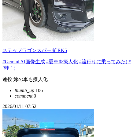
ステップワゴンスパーダ RK5
#Gemini AI画像生成
#愛車を擬人化
#流行りに乗ってみた( *
´艸｀)
連投 嫁の車も擬人化
thumb_up
106
comment
0
2026/01/11 07:52