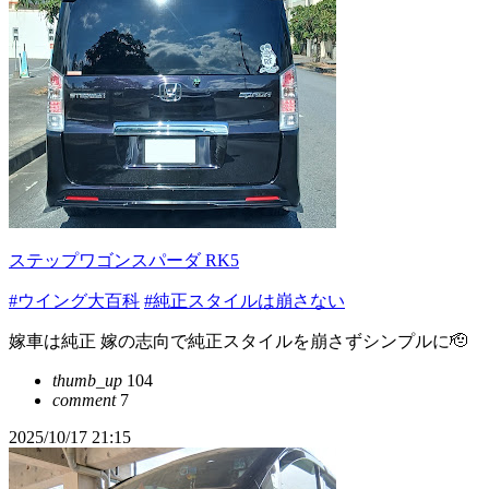
ステップワゴンスパーダ RK5
#ウイング大百科
#純正スタイルは崩さない
嫁車は純正 嫁の志向で純正スタイルを崩さずシンプルに🫡
thumb_up
104
comment
7
2025/10/17 21:15