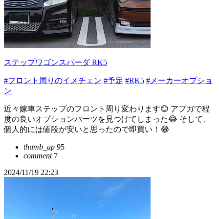
ステップワゴンスパーダ RK5
#フロント周りのイメチェン
#予定
#RK5
#メーカーオプショ
ン
近々嫁車ステップのフロント周り変わります😊 アプガで程
度の良いオプションパーツを見つけてしまった😂 そして、
個人的には値段が安いと思ったので即買い！😂
thumb_up
95
comment
7
2024/11/19 22:23