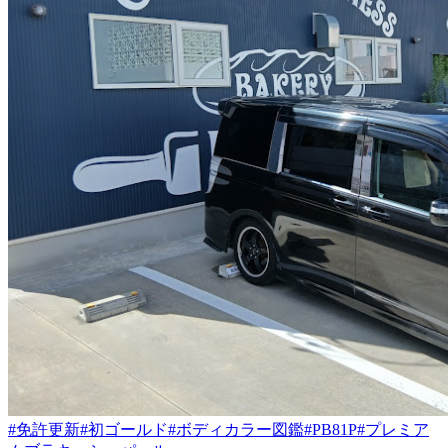
#免許更新
#初ゴールド
#ボディカラー図鑑
#PB81P
#プレミア