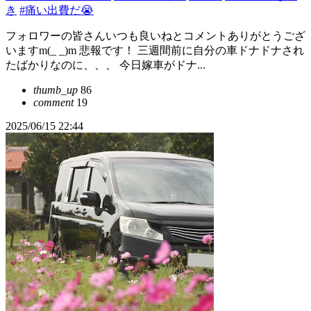
き
#痛い出費だ😭
フォロワーの皆さんいつも良いねとコメントありがとうござ
いますm(_ _)m 悲報です！ 三週間前に自分の車ドナドナされ
たばかりなのに、、、 今日嫁車がドナ...
thumb_up
86
comment
19
2025/06/15 22:44