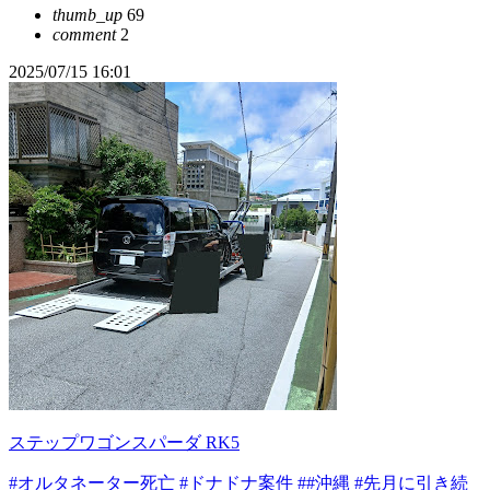
thumb_up
69
comment
2
2025/07/15 16:01
ステップワゴンスパーダ RK5
#オルタネーター死亡
#ドナドナ案件
##沖縄
#先月に引き続