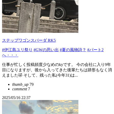
ステップワゴンスパーダ RK5
#伊江島ユリ祭り
#GWの思い出
#夏の風物詩？
#パート2
へ・・・
仕事が忙しく投稿頻度少なめのkyです。 今の会社に入り9年
目になりますが、後から入ってきた後輩たちは跡形もなく消
えました🤣 そして、残った私(今年31)は...
thumb_up
79
comment
7
2025/05/16 22:37