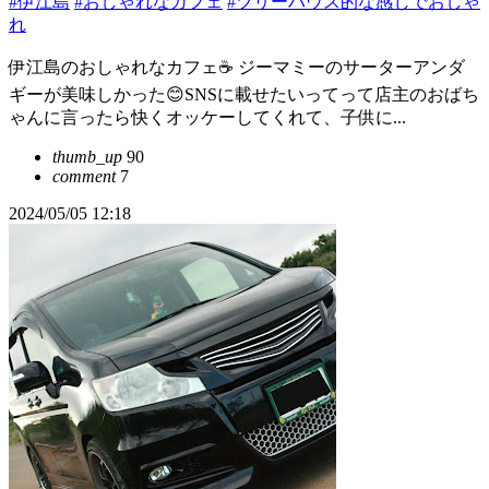
#伊江島
#おしゃれなカフェ
#ツリーハウス的な感じでおしゃ
れ
伊江島のおしゃれなカフェ☕ ジーマミーのサーターアンダ
ギーが美味しかった😊SNSに載せたいってって店主のおばち
ゃんに言ったら快くオッケーしてくれて、子供に...
thumb_up
90
comment
7
2024/05/05 12:18