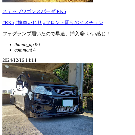
ステップワゴンスパーダ RK5
#RK5
#嫁車いじり
#フロント周りのイメチェン
フォグランプ届いたので早速、挿入😂 いい感じ！
thumb_up
90
comment
4
2024/12/16 14:14