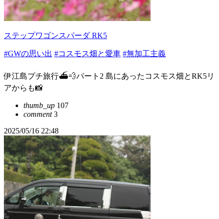
ステップワゴンスパーダ RK5
#GWの思い出
#コスモス畑と愛車
#無加工主義
伊江島プチ旅行⛴️💨パート2 島にあったコスモス畑とRK5リ
アからも📸
thumb_up
107
comment
3
2025/05/16 22:48