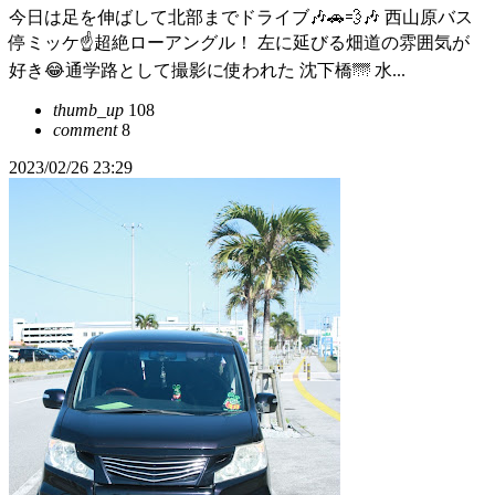
今日は足を伸ばして北部までドライブ🎶🚗💨🎶 西山原バス
停ミッケ☝超絶ローアングル！ 左に延びる畑道の雰囲気が
好き😂通学路として撮影に使われた 沈下橋🌁 水...
thumb_up
108
comment
8
2023/02/26 23:29