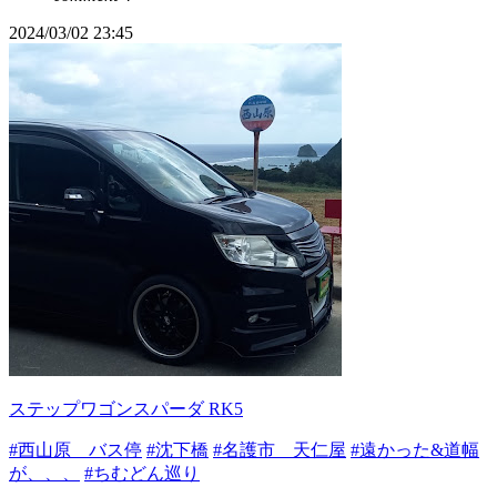
2024/03/02 23:45
ステップワゴンスパーダ RK5
#西山原 バス停
#沈下橋
#名護市 天仁屋
#遠かった&道幅
が、、、
#ちむどん巡り