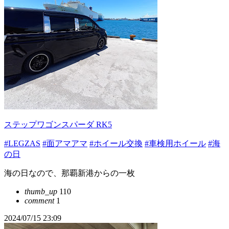
ステップワゴンスパーダ RK5
#LEGZAS
#面アマアマ
#ホイール交換
#車検用ホイール
#海
の日
海の日なので、那覇新港からの一枚
thumb_up
110
comment
1
2024/07/15 23:09