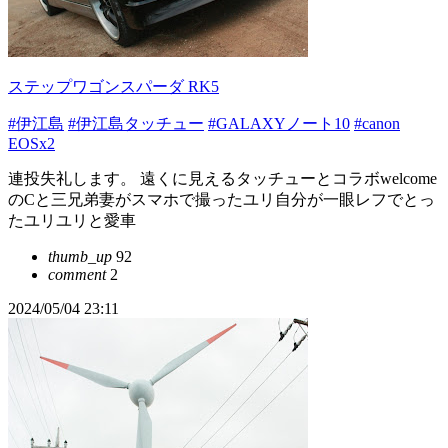
ステップワゴンスパーダ RK5
#伊江島
#伊江島タッチュー
#GALAXYノート10
#canon
EOSx2
連投失礼します。 遠くに見えるタッチューとコラボwelcome
のCと三兄弟妻がスマホで撮ったユリ自分が一眼レフでとっ
たユリユリと愛車
thumb_up
92
comment
2
2024/05/04 23:11