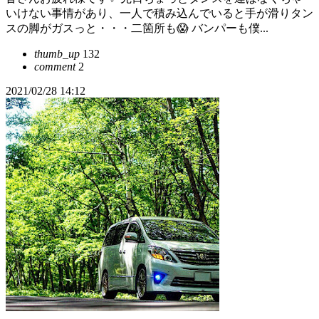
いけない事情があり、一人で積み込んでいると手が滑りタン
スの脚がガスっと・・・二箇所も😱 バンパーも僕...
thumb_up
132
comment
2
2021/02/28 14:12