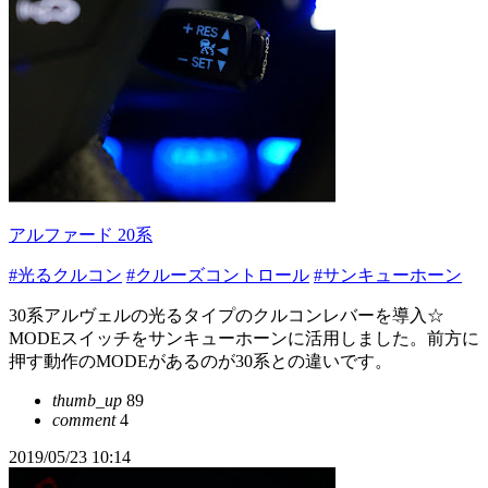
アルファード 20系
#光るクルコン
#クルーズコントロール
#サンキューホーン
30系アルヴェルの光るタイプのクルコンレバーを導入☆
MODEスイッチをサンキューホーンに活用しました。前方に
押す動作のMODEがあるのが30系との違いです。
thumb_up
89
comment
4
2019/05/23 10:14