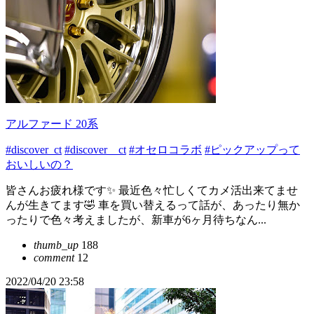
アルファード 20系
#discover_ct
#discover＿ct
#オセロコラボ
#ピックアップって
おいしいの？
皆さんお疲れ様です✨ 最近色々忙しくてカメ活出来てませ
んが生きてます🤣 車を買い替えるって話が、あったり無か
ったりで色々考えましたが、新車が6ヶ月待ちなん...
thumb_up
188
comment
12
2022/04/20 23:58