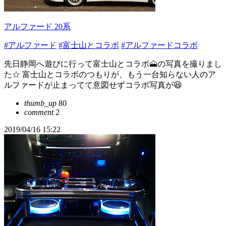
アルファード 20系
#アルファード
#富士山とコラボ
#アルファードコラボ
先日静岡へ遊びに行って富士山とコラボ🗻の写真を撮りまし
た☆ 富士山とコラボのつもりが、もう一台知らない人のア
ルファードが止まってて意図せずコラボ写真が😆
thumb_up
80
comment
2
2019/04/16 15:22