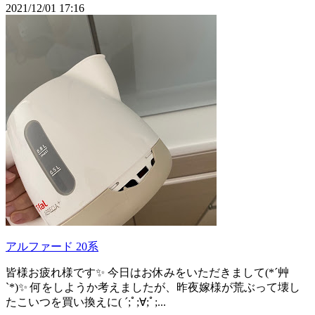
2021/12/01 17:16
アルファード 20系
皆様お疲れ様です✨ 今日はお休みをいただきまして(*´艸
`*)✨ 何をしようか考えましたが、昨夜嫁様が荒ぶって壊し
たこいつを買い換えに( ´;ﾟ;∀;ﾟ;...