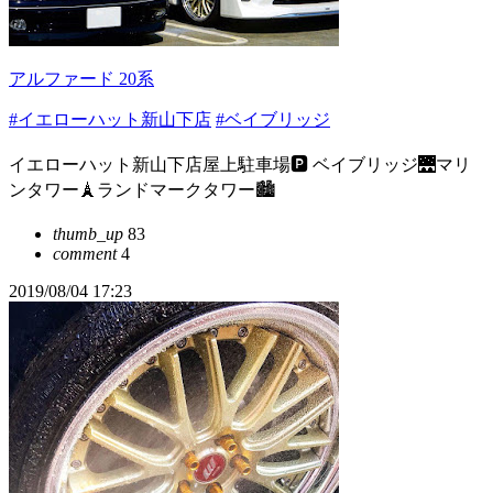
アルファード 20系
#イエローハット新山下店
#ベイブリッジ
イエローハット新山下店屋上駐車場🅿️ ベイブリッジ🌉マリ
ンタワー🗼ランドマークタワー🏙
thumb_up
83
comment
4
2019/08/04 17:23