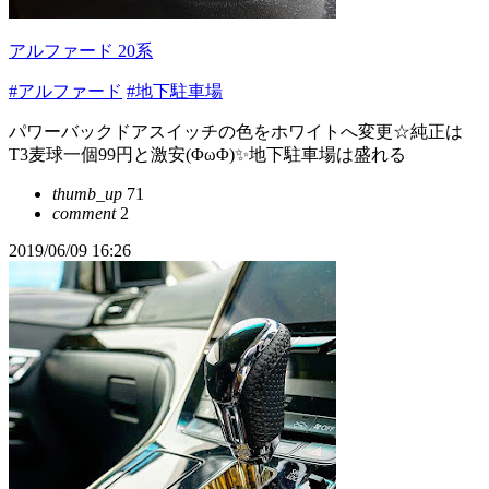
アルファード 20系
#アルファード
#地下駐車場
パワーバックドアスイッチの色をホワイトへ変更☆純正は
T3麦球一個99円と激安(ΦωΦ)✨地下駐車場は盛れる
thumb_up
71
comment
2
2019/06/09 16:26