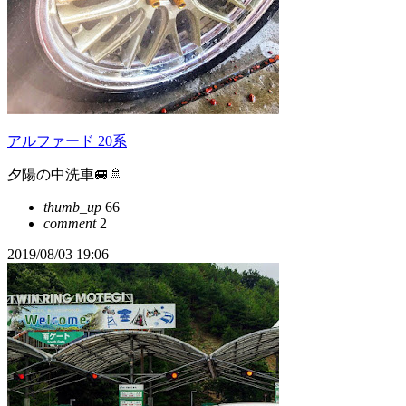
アルファード 20系
夕陽の中洗車🚐🚿
thumb_up
66
comment
2
2019/08/03 19:06