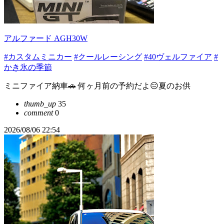
アルファード AGH30W
#カスタムミニカー
#クールレーシング
#40ヴェルファイア
#
かき氷の季節
ミニファイア納車🚗 何ヶ月前の予約だよ😑夏のお供
thumb_up
35
comment
0
2026/08/06 22:54