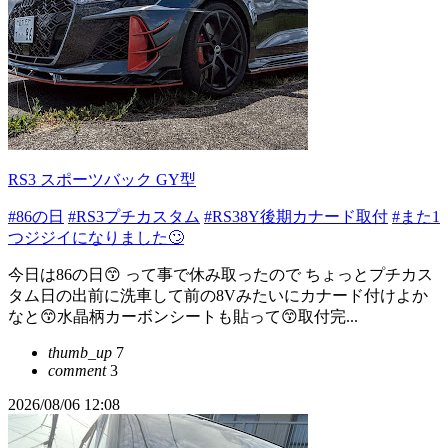
RS3 スポーツバック GY型
#86の日
#RS3プチカスタム
#RS38Y後期カナード取付
#また1
つジジイになりました🙄
今日は86の日😙 って事で休み取ったので ちょっとプチカス
タム日の出前に洗車して前の8Vみたいにカナード付けよか
なと😙水晶柄カーボンシートも貼って😙取付完...
thumb_up
7
comment
3
2026/08/06 12:08