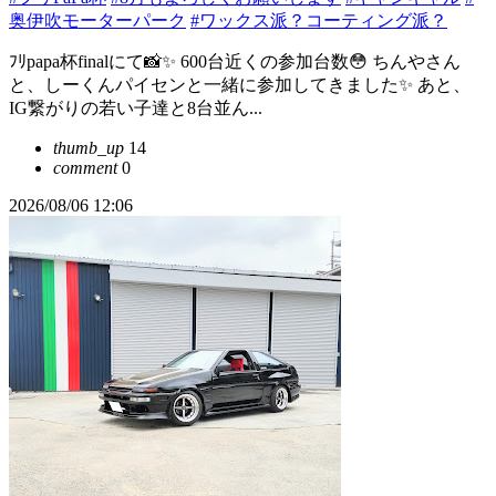
奥伊吹モーターパーク
#ワックス派？コーティング派？
ﾌﾘpapa杯finalにて📸✨ 600台近くの参加台数😳 ちんやさん
と、しーくんパイセンと一緒に参加してきました✨ あと、
IG繋がりの若い子達と8台並ん...
thumb_up
14
comment
0
2026/08/06 12:06