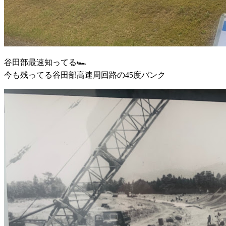
谷田部最速知ってる🏎️
今も残ってる谷田部高速周回路の45度バンク