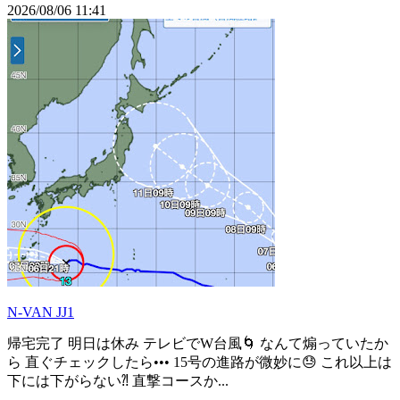
2026/08/06 11:41
N-VAN JJ1
帰宅完了 明日は休み テレビでW台風🌀 なんて煽っていたか
ら 直ぐチェックしたら••• 15号の進路が微妙に😓 これ以上は
下には下がらない⁈ 直撃コースか...