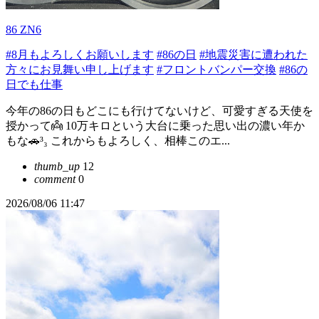
86 ZN6
#8月もよろしくお願いします
#86の日
#地震災害に遭われた
方々にお見舞い申し上げます
#フロントバンパー交換
#86の
日でも仕事
今年の86の日もどこにも行けてないけど、可愛すぎる天使を
授かって👼 10万キロという大台に乗った思い出の濃い年か
もな🚗³₃ これからもよろしく、相棒このエ...
thumb_up
12
comment
0
2026/08/06 11:47