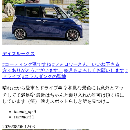
デイズルークス
#コーティング派ですね
#フォロワーさん、いいね下さる
方々ありがとうございます。
#8月もよろしくお願いします
#
ドライブ
#スラムダンクの聖地
晴れたから愛車とドライブ🚘💨 和風な景色にも意外とマッ
チしてて満足🤭 最近はちゃんと乗り入れの許可は頂く様に
しています（笑） 映えスポットらしき所を見つけ...
thumb_up
9
comment
1
2026/08/06 12:03