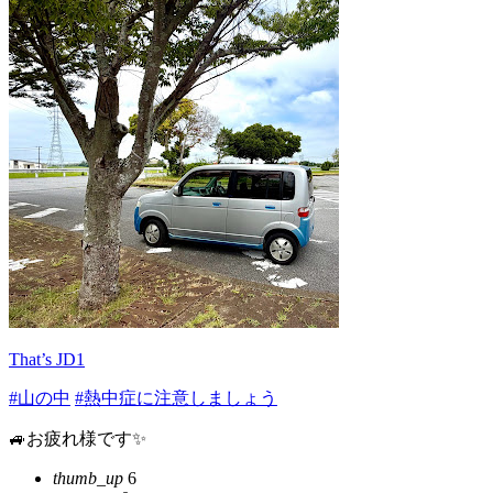
That’s JD1
#山の中
#熱中症に注意しましょう
🚙お疲れ様です✨
thumb_up
6