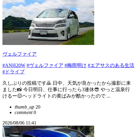
ヴェルファイア
#ANH20W
#ヴェルファイア
#梅雨明け
#エアサスのある生活
#ドライブ
久しぶりの投稿です🙇 日中、天気が良かったから撮影に来
ました📸 今日明日、仕事に行ったら3連休😎 やっと温泉行
けるー😌ヘッドライトの黄ばみが酷かったので ...
thumb_up
20
comment
0
2026/08/06 11:41