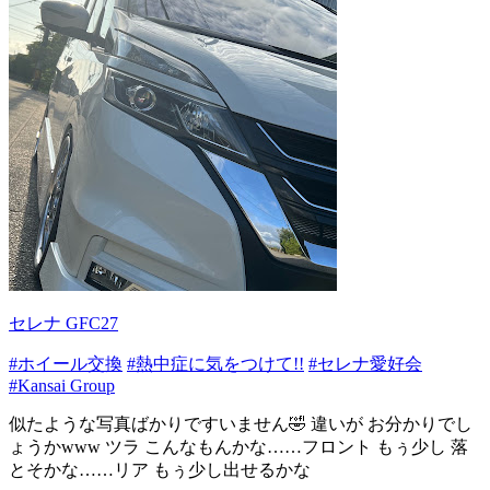
セレナ GFC27
#ホイール交換
#熱中症に気をつけて!!
#セレナ愛好会
#Kansai Group
似たような写真ばかりですいません🤣 違いが お分かりでし
ょうかwww ツラ こんなもんかな……フロント もぅ少し 落
とそかな……リア もぅ少し出せるかな