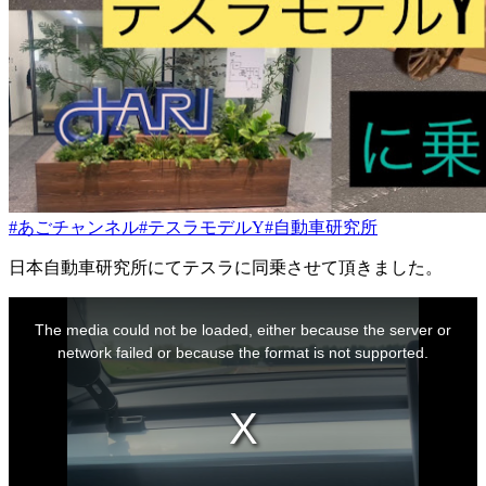
#あごチャンネル
#テスラモデルY
#自動車研究所
日本自動車研究所にてテスラに同乗させて頂きました。
This
is
The media could not be loaded, either because the server or
a
modal
network failed or because the format is not supported.
window.