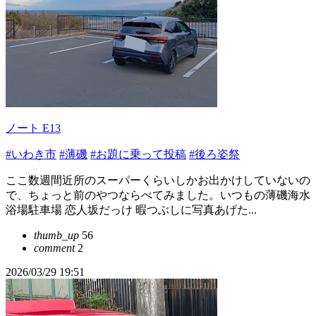
ノート E13
#いわき市
#薄磯
#お題に乗って投稿
#後ろ姿祭
ここ数週間近所のスーパーくらいしかお出かけしていないの
で、ちょっと前のやつならべてみました。いつもの薄磯海水
浴場駐車場 恋人坂だっけ 暇つぶしに写真あげた...
thumb_up
56
comment
2
2026/03/29 19:51