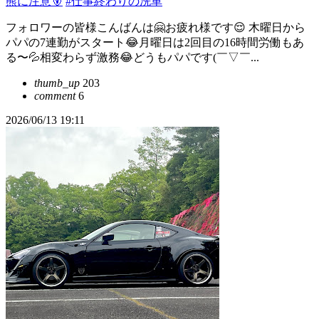
熊に注意🐻
#仕事終わりの洗車
フォロワーの皆様こんばんは🤗お疲れ様です😌 木曜日から
パパの7連勤がスタート😂月曜日は2回目の16時間労働もあ
る〜💦相変わらず激務😂どうもパパです(￣▽￣...
thumb_up
203
comment
6
2026/06/13 19:11