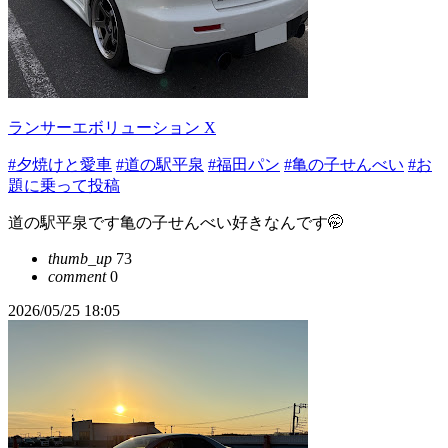
ランサーエボリューション X
#夕焼けと愛車
#道の駅平泉
#福田パン
#亀の子せんべい
#お
題に乗って投稿
道の駅平泉です亀の子せんべい好きなんです🤭
thumb_up
73
comment
0
2026/05/25 18:05