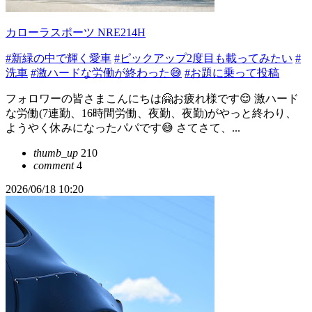
カローラスポーツ NRE214H
#新緑の中で輝く愛車
#ピックアップ2度目も載ってみたい
#
洗車
#激ハードな労働が終わった😅
#お題に乗って投稿
フォロワーの皆さまこんにちは🤗お疲れ様です😌 激ハード
な労働(7連勤、16時間労働、夜勤、夜勤)がやっと終わり、
ようやく休みになったパパです😅 さてさて、...
thumb_up
210
comment
4
2026/06/18 10:20