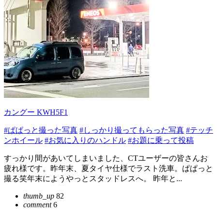
カングー KWH5F1
#ぱぱっと撮った写真
#しっかり撮ってもらった写真
#テッチ
ンホイール
#お気に入りのハンドル
#お題に乗って投稿
すっかり間があいてしまいました、CTユーザーの皆さんお
疲れ様です。昨年末、夏タイヤ仕様でラスト洗車。ぱぱっと
撮る笑年末にようやっとスタッドレスへ。 昨年と...
thumb_up
82
comment
6