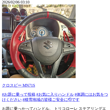
2026/02/06 03:10
クロスビー MN71S
#お題に乗って投稿
#お気に入りハンドル
#体調にはお気をつ
けください
#積雪地域の皆様ご安全に🫡です
お題に乗っかってハンドル。 トリコローレ ステアリングエ