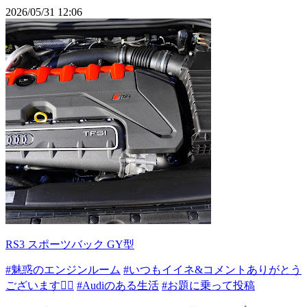
2026/05/31 12:06
RS3 スポーツバック GY型
#魅惑のエンジンルーム
#いつもイイネ&コメントありがとう
ございます🙇‍♂️
#Audiのある生活
#お題に乗って投稿