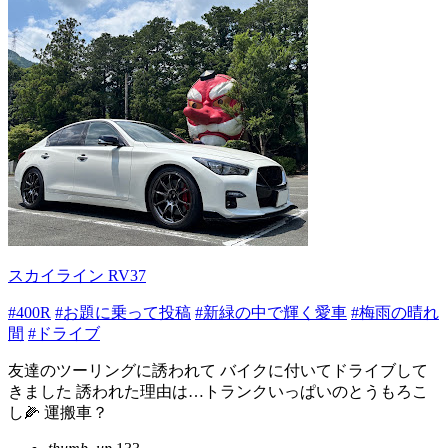
スカイライン RV37
#400R
#お題に乗って投稿
#新緑の中で輝く愛車
#梅雨の晴れ
間
#ドライブ
友達のツーリングに誘われて バイクに付いてドライブして
きました 誘われた理由は…トランクいっぱいのとうもろこ
し🌽 運搬車？