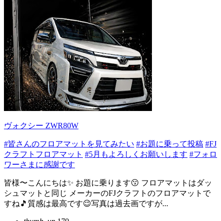
ヴォクシー ZWR80W
#皆さんのフロアマットを見てみたい
#お題に乗って投稿
#FJ
クラフトフロアマット
#5月もよろしくお願いします
#フォロ
ワーさまに感謝です
皆様〜こんにちは✨️ お題に乗ります😗 フロアマットはダッ
シュマットと同じ メーカーのFJクラフトのフロアマットで
すね🎵質感は最高です😉写真は過去画ですが...