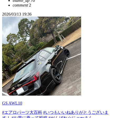
thumb_up
70
comment
2
2026/03/13 19:36
GS AWL10
#エアロパーツ大百科
#いつもいいねありがとうございま
す！
#お題に乗って投稿
#がんばれ☆にゃ〜さん