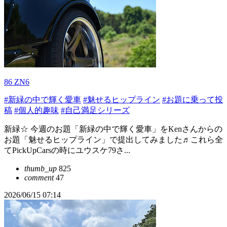
86 ZN6
#新緑の中で輝く愛車
#魅せるヒップライン
#お題に乗って投
稿
#個人的趣味
#自己満足シリーズ
新緑☆ 今週のお題「新緑の中で輝く愛車」をKenさんからの
お題「魅せるヒップライン」で提出してみました♬これら全
てPickUpCarsの時にユウスケ79さ...
thumb_up
825
comment
47
2026/06/15 07:14