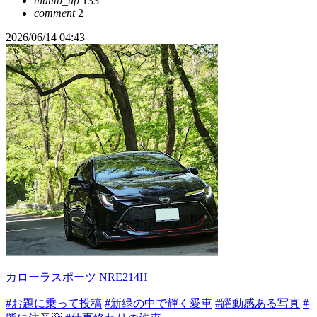
thumb_up
133
comment
2
2026/06/14 04:43
カローラスポーツ NRE214H
#お題に乗って投稿
#新緑の中で輝く愛車
#躍動感ある写真
#