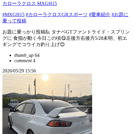
カローラクロス MXGH15
#MXGH15
#カローラクロスGRスポーツ
#愛車紹介
#お題に
乗って投稿
お題に乗っかり投稿🙋 タナベGTファントライド・スプリン
グに 食指が動く今日この頃😋左後方右後方5/28未明、初エ
ギングでコウイカ釣り上げ😊
thumb_up
64
comment
4
2026/05/29 15:56