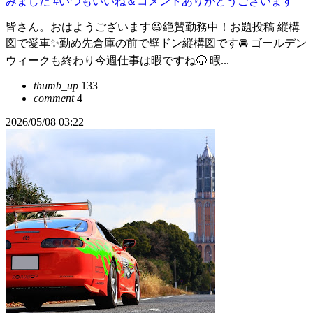
みました
#いつもいいね＆コメントありがとうございます
皆さん。おはようございます😃絶賛勤務中！お題投稿 縦構
図で愛車✨️勤め先倉庫の前で壁ドン縦構図です🚘️ ゴールデン
ウィークも終わり今週仕事は暇ですね🥱 暇...
thumb_up
133
comment
4
2026/05/08 03:22