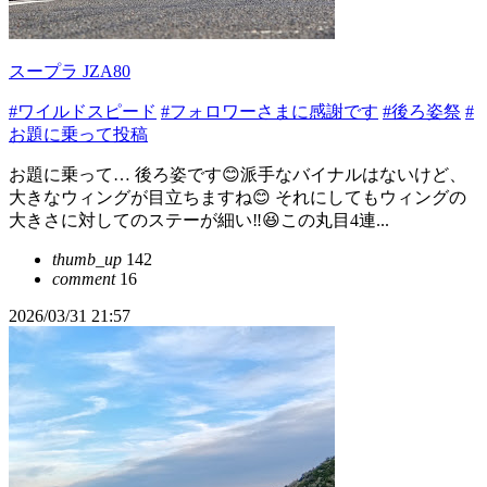
スープラ JZA80
#ワイルドスピード
#フォロワーさまに感謝です
#後ろ姿祭
#
お題に乗って投稿
お題に乗って… 後ろ姿です😊派手なバイナルはないけど、
大きなウィングが目立ちますね😊 それにしてもウィングの
大きさに対してのステーが細い‼️😆この丸目4連...
thumb_up
142
comment
16
2026/03/31 21:57