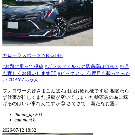
カローラスポーツ NRE214H
#お題に乗って投稿
#ガラスフィルムの透過率は何%？
#7月
も宜しくお願いします🙇‍♂️
#ピックアップ2度目も載ってみた
い
#DAYZちゃん
フォロワーの皆さまこんばんは🤗お疲れ様です😌 相変わら
ず仕事が忙しくまた投稿が空いてしまった😅家族の為に稼
げるのはいい事なんですが😌 さてさて、新たなお題...
thumb_up
203
comment
8
2026/07/12 18:32