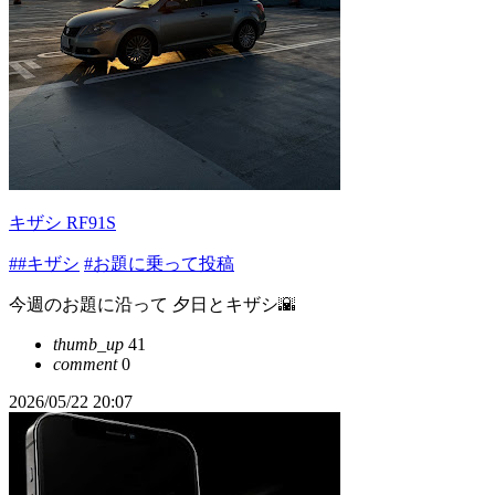
キザシ RF91S
##キザシ
#お題に乗って投稿
今週のお題に沿って 夕日とキザシ🌇
thumb_up
41
comment
0
2026/05/22 20:07