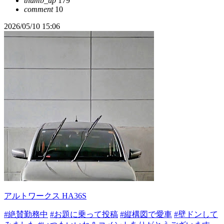
thumb_up
179
comment
10
2026/05/10 15:06
アルトワークス HA36S
#絶賛勤務中
#お題に乗って投稿
#縦構図で愛車
#壁ドンして