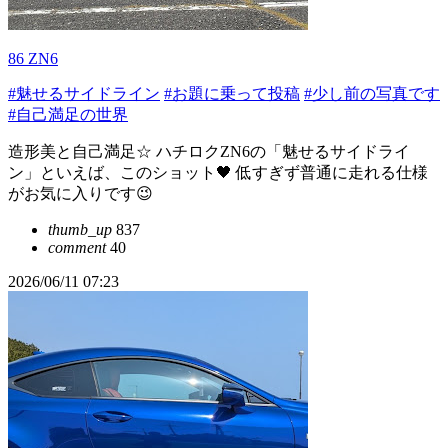
86 ZN6
#魅せるサイドライン
#お題に乗って投稿
#少し前の写真です
#自己満足の世界
造形美と自己満足☆ ハチロクZN6の「魅せるサイドライ
ン」といえば、このショット🖤 低すぎず普通に走れる仕様
がお気に入りです😉
thumb_up
837
comment
40
2026/06/11 07:23