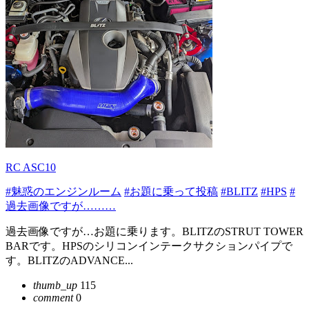
RC ASC10
#魅惑のエンジンルーム
#お題に乗って投稿
#BLITZ
#HPS
#
過去画像ですが………
過去画像ですが…お題に乗ります。BLITZのSTRUT TOWER
BARです。HPSのシリコンインテークサクションパイプで
す。BLITZのADVANCE...
thumb_up
115
comment
0