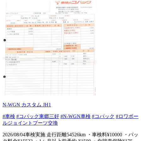
N-WGN カスタム JH1
#車検
#コバック東郷三好
#N-WGN車検
#コバック
#ロワボー
ルジョイントブーツ交換
2026/08/04車検実施 走行距離54526km ・車検料¥10000 ・パッ