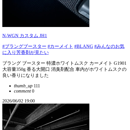
N-WGN カスタム JH1
#ブラングブースター
#カーメイト
#BLANG
#みんなのお気
に入り芳香剤が見たい
ブラング ブースター 特濃ホワイトムスク カーメイト G1901
大容量350g 香る大開口 消臭剤配合 車内がホワイトムスクの
良い香りになりました
thumb_up
111
comment
0
2026/06/02 19:00