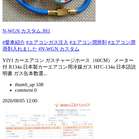
N-WGN カスタム JH1
#愛車紹介
#エアコンガス注入
#エアコン潤滑剤
#エアコン潤
滑剤入れました
#N-WGN カスタム
YIYI カーエアコン ガスチャージホース（60CM） メーター
付 R134a 日本製カーエアコン用冷媒ガス HFC-134a 日本語説
明書 ガス缶本数選...
thumb_up
108
comment
0
2026/08/05 12:00