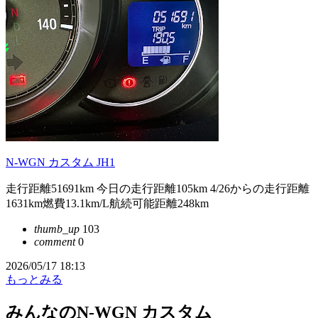
N-WGN カスタム JH1
走行距離51691km 今日の走行距離105km 4/26からの走行距離
1631km燃費13.1km/L航続可能距離248km
thumb_up
103
comment
0
2026/05/17 18:13
もっとみる
みんなのN-WGN カスタム