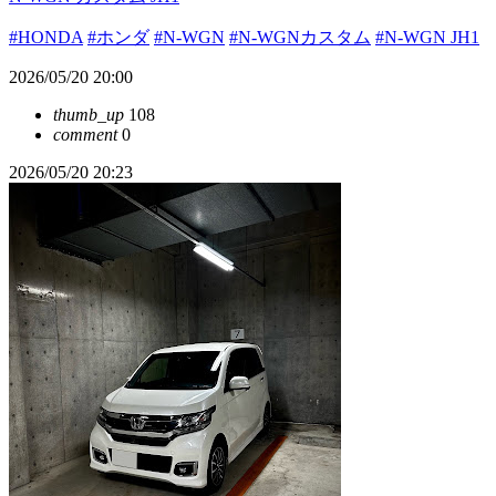
#HONDA
#ホンダ
#N-WGN
#N-WGNカスタム
#N-WGN JH1
2026/05/20 20:00
thumb_up
108
comment
0
2026/05/20 20:23