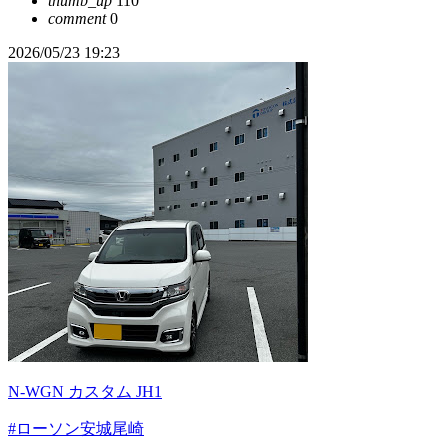
thumb_up
110
comment
0
2026/05/23 19:23
N-WGN カスタム JH1
#ローソン安城尾崎