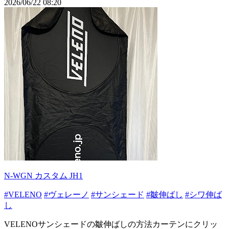
2026/06/22 08:20
N-WGN カスタム JH1
#VELENO
#ヴェレーノ
#サンシェード
#皺伸ばし
#シワ伸ば
し
VELENOサンシェードの皺伸ばしの方法カーテンにクリッ