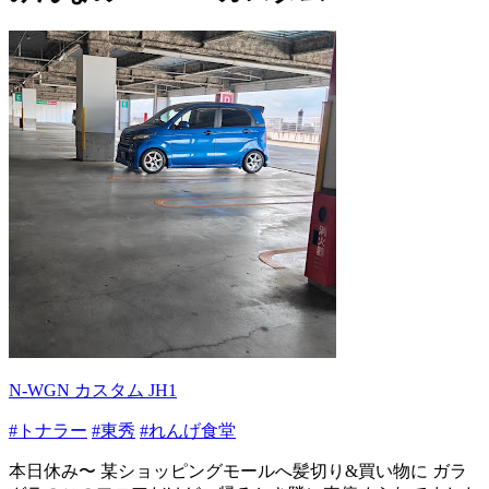
N-WGN カスタム JH1
#トナラー
#東秀
#れんげ食堂
本日休み〜 某ショッピングモールへ髪切り&買い物に ガラ