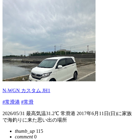
N-WGN カスタム JH1
#常滑港
#常滑
2026/05/31 最高気温31.2℃ 常滑港 2017年6月11日(日)に家族
で海釣りに来た思い出の場所
thumb_up
115
comment
0