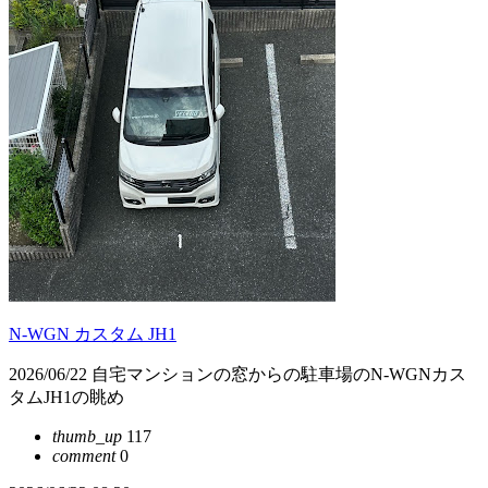
N-WGN カスタム JH1
2026/06/22 自宅マンションの窓からの駐車場のN-WGNカス
タムJH1の眺め
thumb_up
117
comment
0