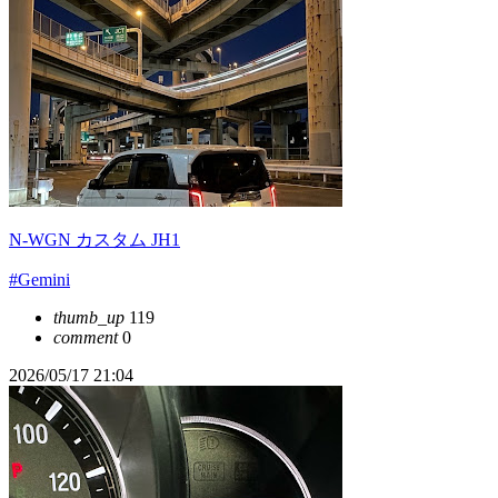
N-WGN カスタム JH1
#Gemini
thumb_up
119
comment
0
2026/05/17 21:04