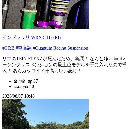
インプレッサ WRX STI GRB
#GRB
#車高調
#Quantum Racing Suspension
リアのTEIN FLEXZが死んだため、新調！ なんとQuantumレ
ーシングサスペンションの最上位モデルを手に入れたので導
入！ あらカッコイイ車高もいい感じ！
thumb_up
37
comment
0
2026/08/07 18:48