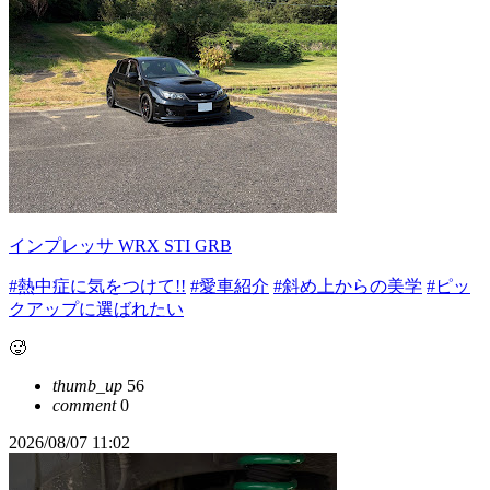
インプレッサ WRX STI GRB
#熱中症に気をつけて!!
#愛車紹介
#斜め上からの美学
#ピッ
クアップに選ばれたい
🥵
thumb_up
56
comment
0
2026/08/07 11:02