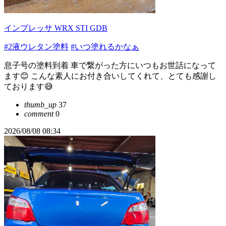
インプレッサ WRX STI GDB
#2液ウレタン塗料
#いつ塗れるかなぁ
息子号の塗料到着 車で繋がった方にいつもお世話になって
ます😊 こんな素人にお付き合いしてくれて、とても感謝し
ております😅
thumb_up
37
comment
0
2026/08/08 08:34