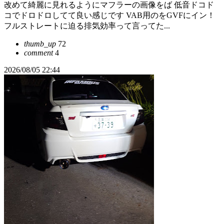
改めて綺麗に見れるようにマフラーの画像をば 低音ドコド
コでドロドロしてて良い感じです VAB用のをGVFにイン！
フルストレートに迫る排気効率って言ってた...
thumb_up
72
comment
4
2026/08/05 22:44