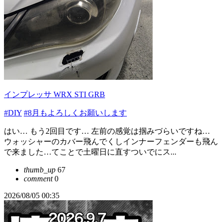
インプレッサ WRX STI GRB
#DIY
#8月もよろしくお願いします
はい… もう2回目です… 左前の感覚は掴みづらいですね…
ウォッシャーのカバー飛んでくしインナーフェンダーも飛ん
で来ました…てことで土曜日に直すついでにス...
thumb_up
67
comment
0
2026/08/05 00:35