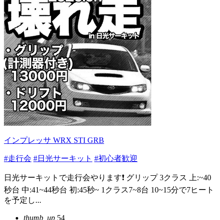
インプレッサ WRX STI GRB
#走行会
#日光サーキット
#初心者歓迎
日光サーキットで走行会やります❗️ グリップ 3クラス 上:~40
秒台 中:41~44秒台 初:45秒~ 1クラス7~8台 10~15分で7ヒート
を予定し...
thumb_up
54