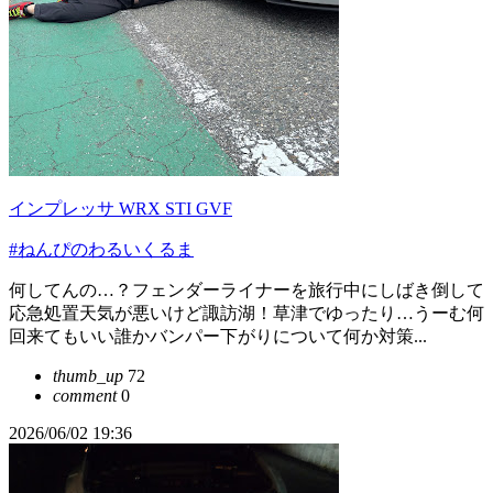
インプレッサ WRX STI GVF
#ねんぴのわるいくるま
何してんの…？フェンダーライナーを旅行中にしばき倒して
応急処置天気が悪いけど諏訪湖！草津でゆったり…うーむ何
回来てもいい誰かバンパー下がりについて何か対策...
thumb_up
72
comment
0
2026/06/02 19:36