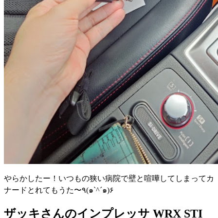
やらかしたー！いつもの狭い病院で壁と喧嘩してしまってカ
ナードとれてもうた〜٩(๑`^´๑)۶
ザッキさんのインプレッサ WRX STI