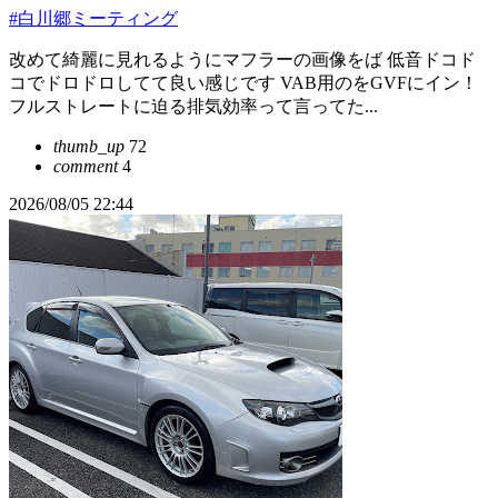
#白川郷ミーティング
改めて綺麗に見れるようにマフラーの画像をば 低音ドコド
コでドロドロしてて良い感じです VAB用のをGVFにイン！
フルストレートに迫る排気効率って言ってた...
thumb_up
72
comment
4
2026/08/05 22:44