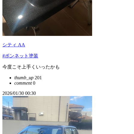
シティ AA
#ボンネット塗装
今度こそ上手くいったかも
thumb_up
201
comment
0
2026/01/30 00:30