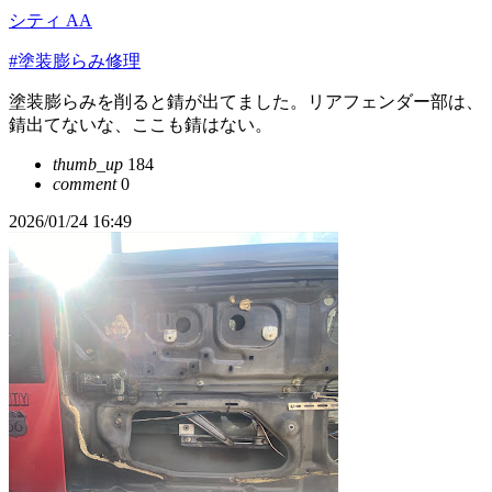
シティ AA
#塗装膨らみ修理
塗装膨らみを削ると錆が出てました。リアフェンダー部は、
錆出てないな、ここも錆はない。
thumb_up
184
comment
0
2026/01/24 16:49