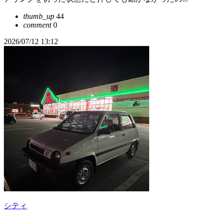
thumb_up
44
comment
0
2026/07/12 13:12
シティ