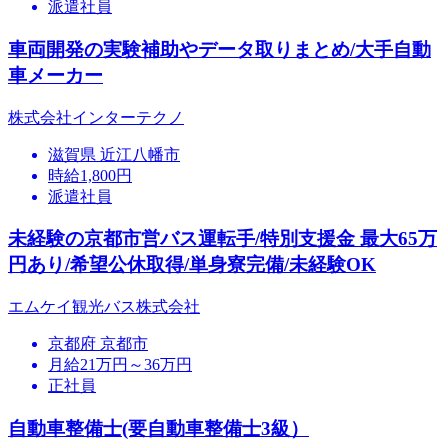
派遣社員
車両開発の実験補助やデータ取りまとめ/大手自動
車メーカー
株式会社インターテクノ
滋賀県 近江八幡市
時給1,800円
派遣社員
未経験の京都市営バス運転手/特別支援金 最大65万
円あり/希望公休取得/単身寮完備/未経験OK
エムケイ観光バス株式会社
京都府 京都市
月給21万円～36万円
正社員
自動車整備士(要自動車整備士3級）