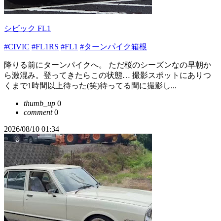
シビック FL1
#CIVIC
#FL1RS
#FL1
#ターンパイク箱根
降りる前にターンパイクへ。 ただ桜のシーズンなの早朝か
ら激混み。登ってきたらこの状態… 撮影スポットにありつ
くまで1時間以上待った(笑)待ってる間に撮影し...
thumb_up
0
comment
0
2026/08/10 01:34