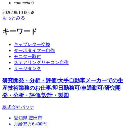
comment
0
2026/08/10 00:58
もっとみる
キーワード
キャブレター交換
ターボタイマー自作
モニター取付
ステアリングリモコン自作
サージタンク
研究開発・分析・評価/大手自動車メーカーでの生
産技術業務のお仕事/即日勤務可/車通勤可/研究開
発・分析・評価/設計・製図
株式会社パソナ
愛知県 豊田市
月給35万6,400円