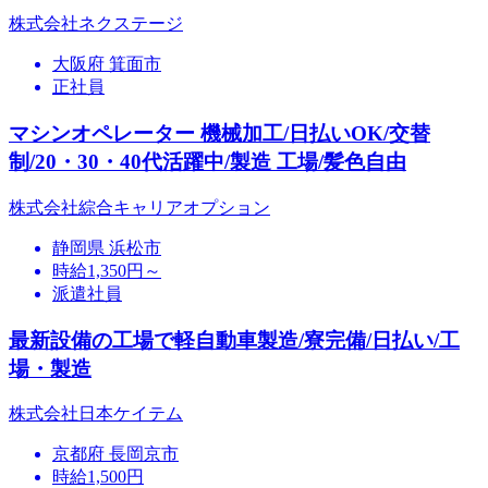
株式会社ネクステージ
大阪府 箕面市
正社員
マシンオペレーター 機械加工/日払いOK/交替
制/20・30・40代活躍中/製造 工場/髪色自由
株式会社綜合キャリアオプション
静岡県 浜松市
時給1,350円～
派遣社員
最新設備の工場で軽自動車製造/寮完備/日払い/工
場・製造
株式会社日本ケイテム
京都府 長岡京市
時給1,500円