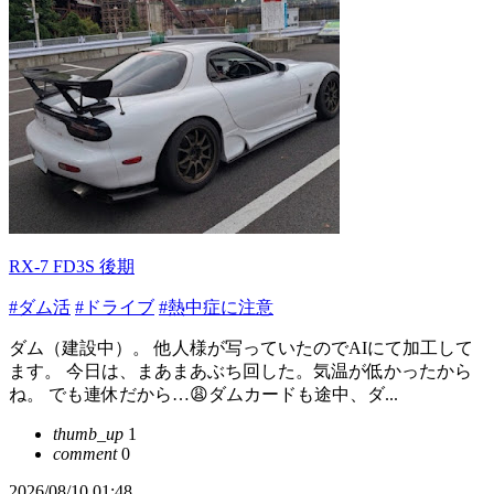
RX-7 FD3S 後期
#ダム活
#ドライブ
#熱中症に注意
ダム（建設中）。 他人様が写っていたのでAIにて加工して
ます。 今日は、まあまあぶち回した。気温が低かったから
ね。 でも連休だから…😩ダムカードも途中、ダ...
thumb_up
1
comment
0
2026/08/10 01:48