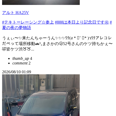
アルト HA25V
#テキトーレーシング☆参上
#888は本日より記念日です㊗️
#
夏の夜の夢物語
うぇぃ〜✨️来たんちゃーうん✨️✨️✨️ﾜｸ(ง * ॑˘ ॑* )วﾜｸアレコレ
だべって場所移動🚗³₃まさかの🫢52号さんのケツ持ちかぇ〜
🤣皆ケツ渋🍑🍑...
thumb_up
4
comment
2
2026/08/10 01:09