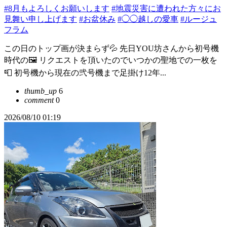
#8月もよろしくお願いします
#地震災害に遭われた方々にお
見舞い申し上げます
#お盆休み
#◯◯越しの愛車
#ルージュ
フラム
この日のトップ画が決まらず💦 先日YOU坊さんから初号機
時代の🖼️ リクエストを頂いたのでいつかの聖地での一枚を
📮 初号機から現在の弐号機まで足掛け12年...
thumb_up
6
comment
0
2026/08/10 01:19