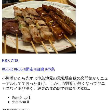
BRZ ZD8
#GT-R
#R35
#網走
#白糠
#串鳥
小樽着いたら先ずは串鳥地元の元職場白糠の恋問館がリニュ
ーアルしてておったまげ。 しかし喫煙所が無くなってヤニ
カスワイ咽び泣く。網走の道の駅で同級生のR35...
thumb_up
1
comment
0