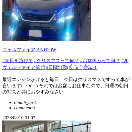
ヴェルファイア ANH20W
#朝日を浴びて
#クリスマスって何？
#お盆休みって何？
#20
ヴェルファイア前期
#日曜出勤(☝ ՞ਊ ՞)☝ｳｪｰｲ
最近エンジンかけると毎日、今日はクリスマスですって車が
言います( ・∀・) それではお盆もお仕事なので、日曜の朝日
の写真と共におやすみなさい
thumb_up
4
comment
0
2026/08/10 01:02