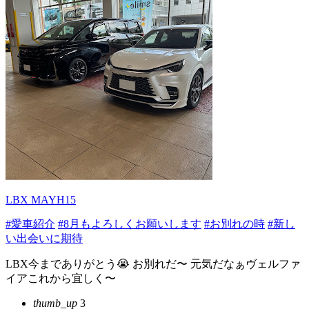
LBX MAYH15
#愛車紹介
#8月もよろしくお願いします
#お別れの時
#新し
い出会いに期待
LBX今までありがとう😭 お別れだ〜 元気だなぁヴェルファ
イアこれから宜しく〜
thumb_up
3