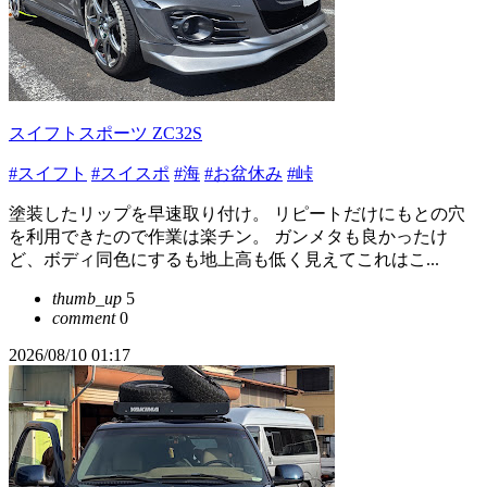
スイフトスポーツ ZC32S
#スイフト
#スイスポ
#海
#お盆休み
#峠
塗装したリップを早速取り付け。 リピートだけにもとの穴
を利用できたので作業は楽チン。 ガンメタも良かったけ
ど、ボディ同色にするも地上高も低く見えてこれはこ...
thumb_up
5
comment
0
2026/08/10 01:17