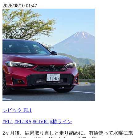
2026/08/10 01:47
シビック FL1
#FL1
#FL1RS
#CIVIC
#椿ライン
2ヶ月後、結局取り直しと走り納めに。有給使って水曜に来