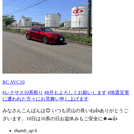
RC AVC10
#レクサス10系祭り
#8月もよろしくお願いします
#地震災害
に遭われた方々にお見舞い申し上げます
みなさんこんばんは😊 いつも沢山の良いね👍ありがとうご
ざいます。10日は10系の日お盆休みもご安全に🍀🚗👍
thumb_up
6